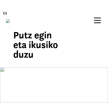
ES
Putz egin
Edukira zuzenean joan
eta ikusiko
duzu