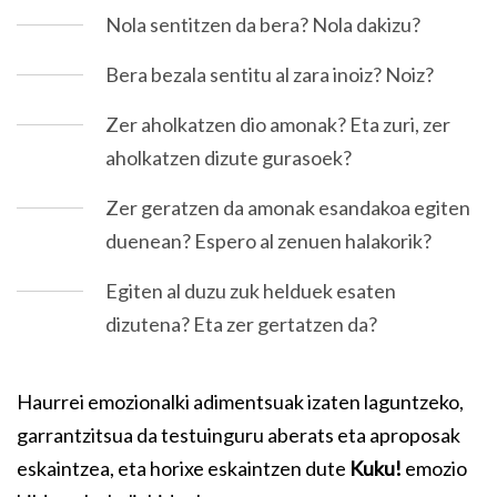
Nola sentitzen da bera? Nola dakizu?
Bera bezala sentitu al zara inoiz? Noiz?
Zer aholkatzen dio amonak? Eta zuri, zer
aholkatzen dizute gurasoek?
Zer geratzen da amonak esandakoa egiten
duenean? Espero al zenuen halakorik?
Egiten al duzu zuk helduek esaten
dizutena? Eta zer gertatzen da?
Haurrei emozionalki adimentsuak izaten laguntzeko,
garrantzitsua da testuinguru aberats eta aproposak
eskaintzea, eta horixe eskaintzen dute
Kuku!
emozio