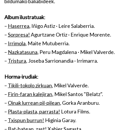
bildumako baliabideek.
Album ilustratuak
:
–
Haserrea
, Iñigo Astiz · Leire Salaberria.
–
Sorpresa!
Agurtzane Ortiz · Enrique Morente.
–
Irrimola
, Maite Mutuberria.
–
Nazkatasuna
, Peru Magdalena · Mikel Valverde.
–
Tristura
, Joseba Sarrionandia · Irrimarra.
Horma-irudiak
:
–
Tikili-tokolo zirkuan
, Mikel Valverde.
–
Firin-faran kalejiran
, Mikel Santos "Belatz".
–
Oinak lurrean pil-pilean
, Gorka Aranburu.
–
Plasta-plasta, parrasta!
Lotura Films.
–
Txispun burrun!
Higinia Garay.
–
Bat-batean, zast!
Xabier Sagasta.