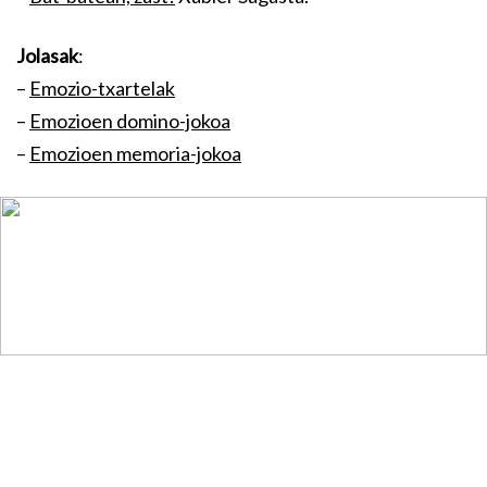
Jolasak
:
–
Emozio-txartelak
–
Emozioen domino-jokoa
–
Emozioen memoria-jokoa