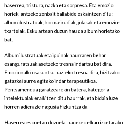
haserrea, tristura, nazka eta sorpresa. Eta emozio
horiek lantzeko zenbait baliabide eskaintzen ditu:
album ilustratuak, horma-irudiak, jolasak eta emozio-
txartelak. Esku artean duzun hau da album horietako
bat.
Album ilustratuak eta ipuinak haurraren behar
esanguratsuak asetzeko tresna indartsu bat dira.
Emozionalki osasuntsu hazteko tresna dira, bizitzako
gatazkei aurre egiteko indar terapeutikoa.
Pentsamendua garatzearekin batera, kategoria
intelektualak eraikitzen ditu haurrak, eta bidaia luze
horren adierazle nagusia hizkuntza da.
Haserrea eskuetan duzuela, hauexek elkarrizketarako