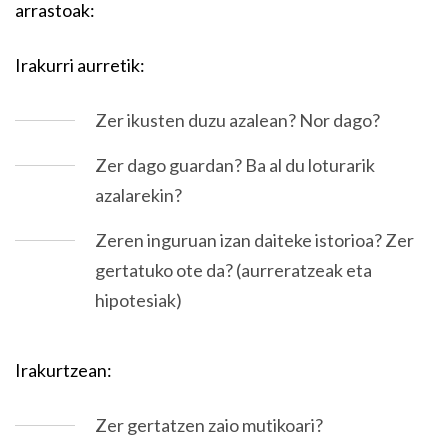
arrastoak:
Irakurri aurretik:
Zer ikusten duzu azalean? Nor dago?
Zer dago guardan? Ba al du loturarik
azalarekin?
Zeren inguruan izan daiteke istorioa? Zer
gertatuko ote da? (aurreratzeak eta
hipotesiak)
Irakurtzean:
Zer gertatzen zaio mutikoari?