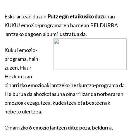
Esku artean duzun
Putz egin eta ikusiko duzu
hau
KUKU! emozio-programaren barnean BELDURRA
lantzeko dagoen album ilustratua da.
Kuku! emozio-
programa, hain
zuzen, Haur
Hezkuntzan
oinarrizko emozioak lantzeko hezkuntza-programa da.
Helburua da ahozkotasuna oinarri izanda norberaren
emozioak ezagutzea, kudeatzea eta besteenak
hobeto ulertzea.
Oinarrizko 6 emozio lantzen ditu: poza, beldurra,