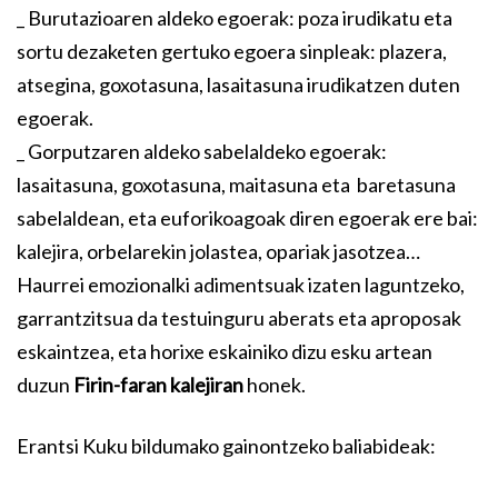
_ Burutazioaren aldeko egoerak: poza irudikatu eta
sortu dezaketen gertuko egoera sinpleak: plazera,
atsegina, goxotasuna, lasaitasuna irudikatzen duten
egoerak.
_ Gorputzaren aldeko sabelaldeko egoerak:
lasaitasuna, goxotasuna, maitasuna eta baretasuna
sabelaldean, eta euforikoagoak diren egoerak ere bai:
kalejira, orbelarekin jolastea, opariak jasotzea…
Haurrei emozionalki adimentsuak izaten laguntzeko,
garrantzitsua da testuinguru aberats eta aproposak
eskaintzea, eta horixe eskainiko dizu esku artean
duzun
Firin-faran kalejiran
honek.
Erantsi Kuku bildumako gainontzeko baliabideak: