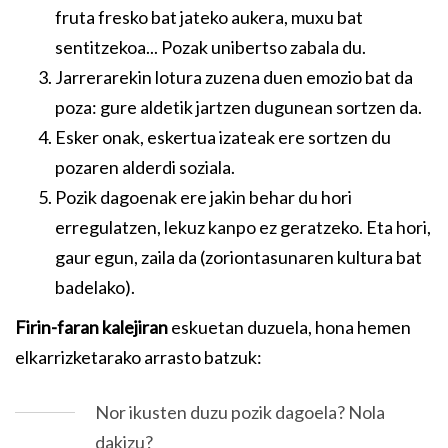
fruta fresko bat jateko aukera, muxu bat
sentitzekoa... Pozak unibertso zabala du.
Jarrerarekin lotura zuzena duen emozio bat da
poza: gure aldetik jartzen dugunean sortzen da.
Esker onak, eskertua izateak ere sortzen du
pozaren alderdi soziala.
Pozik dagoenak ere jakin behar du hori
erregulatzen, lekuz kanpo ez geratzeko. Eta hori,
gaur egun, zaila da (zoriontasunaren kultura bat
badelako).
Firin-faran kalejiran
eskuetan duzuela, hona hemen
elkarrizketarako arrasto batzuk:
Nor ikusten duzu pozik dagoela? Nola
dakizu?