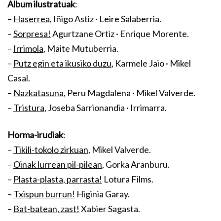
Album ilustratuak
:
–
Haserrea
, Iñigo Astiz · Leire Salaberria.
–
Sorpresa!
Agurtzane Ortiz · Enrique Morente.
–
Irrimola
, Maite Mutuberria.
–
Putz egin eta ikusiko duzu
, Karmele Jaio · Mikel
Casal.
–
Nazkatasuna
, Peru Magdalena · Mikel Valverde.
–
Tristura
, Joseba Sarrionandia · Irrimarra.
Horma-irudiak
:
–
Tikili-tokolo zirkuan
, Mikel Valverde.
–
Oinak lurrean pil-pilean
, Gorka Aranburu.
–
Plasta-plasta, parrasta!
Lotura Films.
–
Txispun burrun!
Higinia Garay.
–
Bat-batean, zast!
Xabier Sagasta.