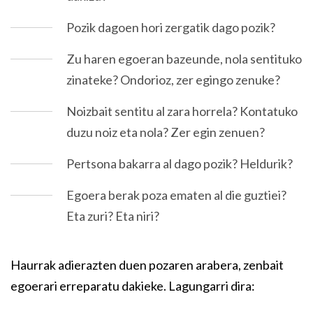
Pozik dagoen hori zergatik dago pozik?
Zu haren egoeran bazeunde, nola sentituko
zinateke? Ondorioz, zer egingo zenuke?
Noizbait sentitu al zara horrela? Kontatuko
duzu noiz eta nola? Zer egin zenuen?
Pertsona bakarra al dago pozik? Heldurik?
Egoera berak poza ematen al die guztiei?
Eta zuri? Eta niri?
Haurrak adierazten duen pozaren arabera, zenbait
egoerari erreparatu dakieke. Lagungarri dira: