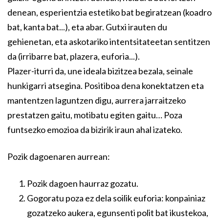
denean, esperientzia estetiko bat begiratzean (koadro
bat, kanta bat...), eta abar. Gutxi irauten du
gehienetan, eta askotariko intentsitateetan sentitzen
da (irribarre bat, plazera, euforia...).
Plazer-iturri da, une ideala bizitzea bezala, seinale
hunkigarri atsegina. Positiboa dena konektatzen eta
mantentzen laguntzen digu, aurrera jarraitzeko
prestatzen gaitu, motibatu egiten gaitu… Poza
funtsezko emozioa da bizirik iraun ahal izateko.
Pozik dagoenaren aurrean:
Pozik dagoen haurraz gozatu.
Gogoratu poza ez dela soilik euforia: konpainiaz
gozatzeko aukera, egunsenti polit bat ikustekoa,