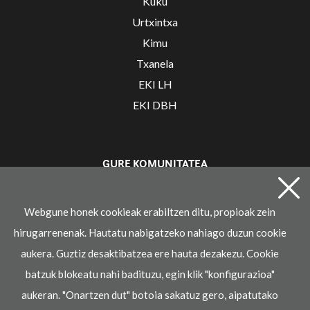
Kuku
Urtxintxa
Kimu
Txanela
EKI LH
EKI DBH
GURE KOMUNITATEA
Irakaslearen gunea
Webgune honek cookieak erabiltzen ditu, propioak zein
hirugarrenenak. Hautatu nabigatzeko nahiago duzun cookie
aukera. Guztiz desaktibatzea ere hauta dezakezu. Cookie
batzuk blokeatu nahi badituzu, egin klik "konfigurazioa"
aukeran. "Onartzen dut" botoia sakatuz gero, aipatutako