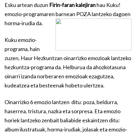
Esku artean duzun
Firin-faran kalejiran
hau Kuku!
emozio-programaren barnean POZA lantzeko dagoen
horma-irudia da.
Kuku emozio-
programa, hain
zuzen, Haur Hezkuntzan oinarrizko emozioak lantzeko
hezkuntza-programa da. Helburua da ahozkotasuna
oinarri izanda norberaren emozioak ezagutzea,
kudeatzea eta besteenak hobeto ulertzea.
Oinarrizko 6 emozio lantzen ditu: poza, beldurra,
haserrea, tristura, nazka eta sorpresa. Eta emozio
horiek lantzeko zenbait baliabide eskaintzen ditu:
album ilustratuak, horma-irudiak, jolasak eta emozio-