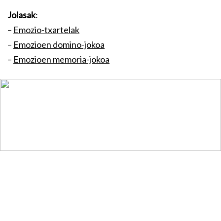
Jolasak
:
–
Emozio-txartelak
–
Emozioen domino-jokoa
–
Emozioen memoria-jokoa