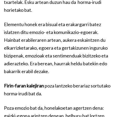
txartelak. Esku artean duzun hau da horma-irudi
horietako bat.
Elementu honek era bisual eta erakargarri batez
islatzen ditu emozio- eta komunikazio-egoerak.
Hainbat erabileraren artean, aukera eskaintzen du
elkarrizketarako, egoera eta gertakizunen inguruko
bizipenak, emozioak eta sentimenduak bizitzeko eta
adierazteko. Era berean, haurrak heldu batekin edo
bakarrik erabil dezake.
Firin-faran kalejiran
poza lantzeko berariaz sortutako
horma-irudi bat da.
Poza emozio bat da, honelakoetan agertzen dena:
gaizki-egona arintzen denean, helburu bat lortzen