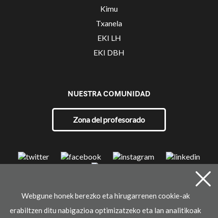
Kimu
Txanela
EKI LH
EKI DBH
NUESTRA COMUNIDAD
Zona del profesorado
Webgune honek berezko eta hirugarrenen cookie-ak
© 2021 Ikaselkar
erabiltzen ditu nabigazioa optimizatzeko eta lan analitikoak