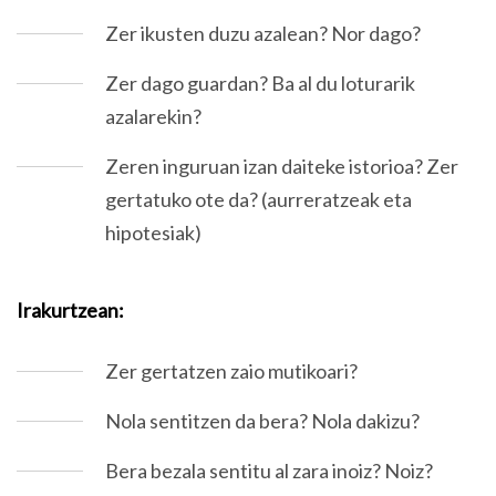
Zer ikusten duzu azalean? Nor dago?
Zer dago guardan? Ba al du loturarik
azalarekin?
Zeren inguruan izan daiteke istorioa? Zer
gertatuko ote da? (aurreratzeak eta
hipotesiak)
Irakurtzean:
Zer gertatzen zaio mutikoari?
Nola sentitzen da bera? Nola dakizu?
Bera bezala sentitu al zara inoiz? Noiz?