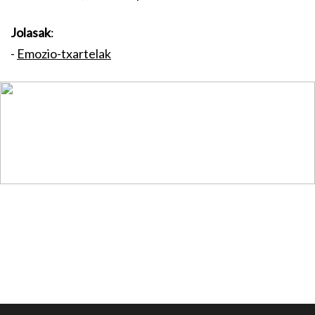
Jolasak
:
-
Emozio-txartelak