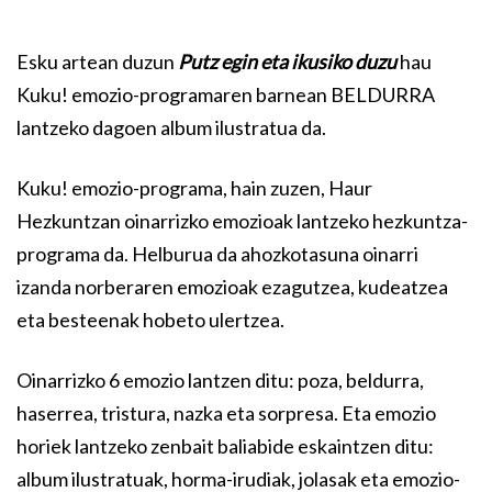
Esku artean duzun
Putz egin eta ikusiko duzu
hau
Kuku! emozio-programaren barnean BELDURRA
lantzeko dagoen album ilustratua da.
Kuku! emozio-programa, hain zuzen, Haur
Hezkuntzan oinarrizko emozioak lantzeko hezkuntza-
programa da. Helburua da ahozkotasuna oinarri
izanda norberaren emozioak ezagutzea, kudeatzea
eta besteenak hobeto ulertzea.
Oinarrizko 6 emozio lantzen ditu: poza, beldurra,
haserrea, tristura, nazka eta sorpresa. Eta emozio
horiek lantzeko zenbait baliabide eskaintzen ditu:
album ilustratuak, horma-irudiak, jolasak eta emozio-