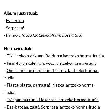
Album ilustratuak
:
-
Haserrea
-
Sorpresa!
-
Irrimola
(poza lantzeko album ilustratua)
Horma-irudiak
:
–
Tikili-tokolo zirkuan. Beldurra lantzeko horma-irudia.
–
Firin-faran kalejiran. Poza lantzeko horma-irudia
.
–
Oinak lurrean pil-pilean. Tristura lantzeko horma-
irudia
–
Plasta-plasta, parrasta!. Nazka lantzeko horma-
irudia
–
Txispun burrun!. Haserrea lantzeko horma-irudia
–
Bat-batean, zast!. Sorpresa lantzeko horma-irudia