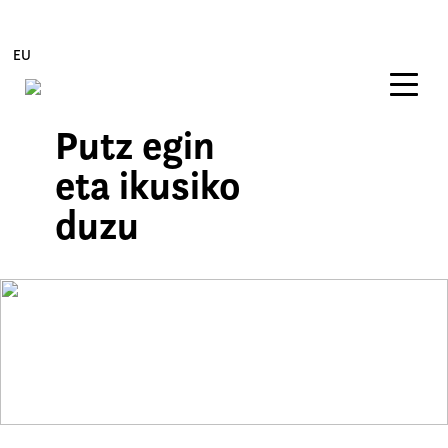
EU
Putz egin
Edukira zuzenean joan
eta ikusiko
duzu