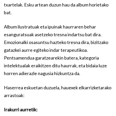
txartelak. Esku artean duzun hau da album horietako
bat.
Album ilustratuak eta ipuinak haurraren behar
esanguratsuak asetzeko tresna indartsu bat dira.
Emozionalki osasuntsu hazteko tresna dira, bizitzako
gatazkei aurre egiteko indar terapeutikoa.
Pentsamendua garatzearekin batera, kategoria
intelektualak eraikitzen ditu haurrak, eta bidaia luze
horren adierazle nagusia hizkuntza da.
Haserrea eskuetan duzuela, hauexek elkarrizketarako
arrastoak:
Irakurri aurretik: