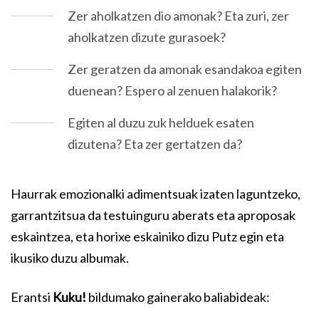
Zer aholkatzen dio amonak? Eta zuri, zer
aholkatzen dizute gurasoek?
Zer geratzen da amonak esandakoa egiten
duenean? Espero al zenuen halakorik?
Egiten al duzu zuk helduek esaten
dizutena? Eta zer gertatzen da?
Haurrak emozionalki adimentsuak izaten laguntzeko,
garrantzitsua da testuinguru aberats eta aproposak
eskaintzea, eta horixe eskainiko dizu Putz egin eta
ikusiko duzu albumak.
Erantsi
Kuku!
bildumako gainerako baliabideak: