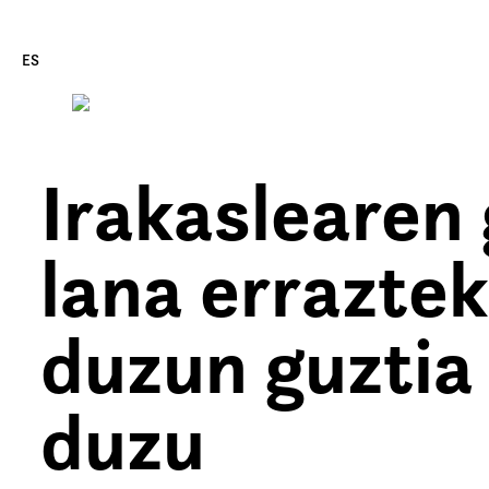
ES
Irakaslearen
Edukira zuzenean joan
lana errazte
duzun guztia
duzu