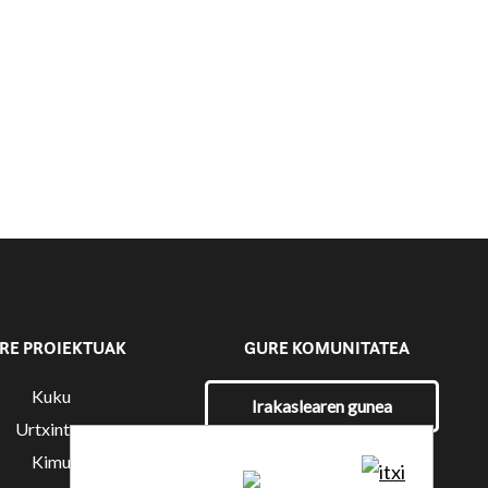
RE PROIEKTUAK
GURE KOMUNITATEA
Kuku
Irakaslearen gunea
Urtxintxa
Kimu