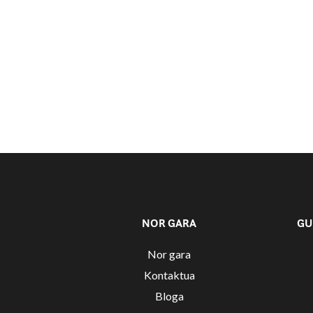
NOR GARA
GU
Nor gara
Kontaktua
Bloga