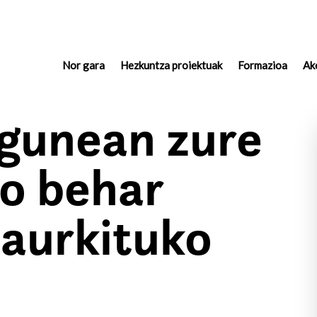
Nor gara
(actual)
Hezkuntza proiektuak
Formazioa
Ak
 gunean zure
ko behar
 aurkituko