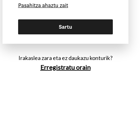
Pasahitza ahaztu zait
Sartu
Irakaslea zara eta ez daukazu konturik?
Erregistratu orain