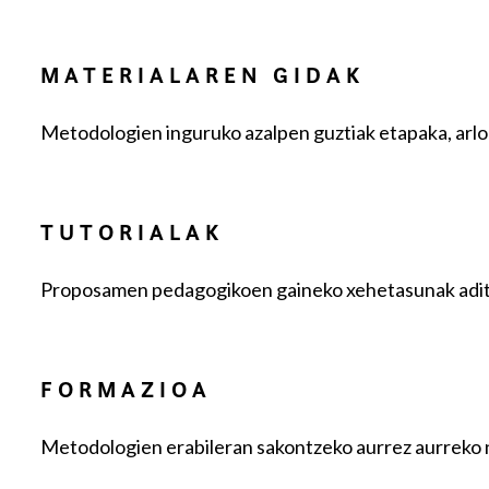
MATERIALAREN GIDAK
Metodologien inguruko azalpen guztiak etapaka, arlok
TUTORIALAK
Proposamen pedagogikoen gaineko xehetasunak aditue
FORMAZIOA
Metodologien erabileran sakontzeko aurrez aurreko n