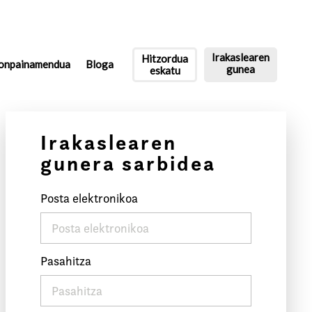
Irakaslearen
Hitzordua
onpainamendua
Bloga
gunea
eskatu
Irakaslearen
gunera sarbidea
Posta elektronikoa
Pasahitza