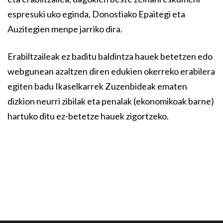
espresuki uko eginda, Donostiako Epaitegi eta
Auzitegien menpe jarriko dira.
Erabiltzaileak ez baditu baldintza hauek betetzen edo
webgunean azaltzen diren edukien okerreko erabilera
egiten badu Ikaselkarrek Zuzenbideak ematen
dizkion neurri zibilak eta penalak (ekonomikoak barne)
hartuko ditu ez-betetze hauek zigortzeko.