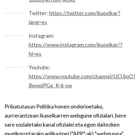
Twitter:
https://twitter.com/ikaselkar?
lang=es
Instagram:
https://www.instagram.com/ikaselkar/?
hl=es
Youtube:
https://www.youtube.com/channel/UCUjoO1
8woojPGe_K-6-sw
Pribatutasun Politika honen ondorioetako,
aurrerantzean Ikaselkarren webgune ofizialari, bere
sare sozialetako kanal ofizialei eta egon daitezken
mugikorretarako aplikazioei (“APP”-ak) “webgunea”