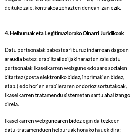
deituko zaie, kontrakoa zehazten denean izan ezik.
4. Helburuak eta Legitimaziorako Oinarri Juridikoak
Datu pertsonalak babesteari buruz indarrean dagoen
araudia betez, erabiltzaileei jakinarazten zaie datu
pertsonalak Ikaselkarren webgune edo sare sozialen
bitartez (posta elektroniko bidez, inprimakien bidez,
etab.) edo horien erabileraren ondorioz sortutakoak,
Ikaselkarren tratamendu sistemetan sartu ahal izango
direla.
Ikaselkarren webgunearen bidez egin daitezkeen
datu-tratamenduen helburuak honako hauek dira: