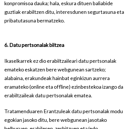
konpromisoa dauka; hala, eskura dituen baliabide
guztiak erabiltzen ditu, interesdunen segurtasuna eta
pribatutasuna bermatzeko.
6. Datu pertsonalak biltzea
Ikaselkarrek ez dio erabiltzaileari datu pertsonalak
emateko eskatzen bere webgunean sartzeko;
alabaina, erakundeak hainbat eginkizun aurrera
eramateko (online eta offline) ezinbestekoa izango da
erabiltzaileak datu pertsonalak ematea.
Tratamenduaren Erantzuleak datu pertsonalak modu
egokian jasoko ditu, bere webgunean jasotako
helburuen, erabileren, zerbitzuen eta/edo