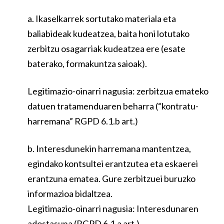
a. Ikaselkarrek sortutako materiala eta
baliabideak kudeatzea, baita honi lotutako
zerbitzu osagarriak kudeatzea ere (esate
baterako, formakuntza saioak).
Legitimazio-oinarri nagusia: zerbitzua emateko
datuen tratamenduaren beharra (“kontratu-
harremana” RGPD 6.1.b art.)
b. Interesdunekin harremana mantentzea,
egindako kontsultei erantzutea eta eskaerei
erantzuna ematea. Gure zerbitzuei buruzko
informazioa bidaltzea.
Legitimazio-oinarri nagusia: Interesdunaren
adostasuna (RGPD 6.1.a art.)