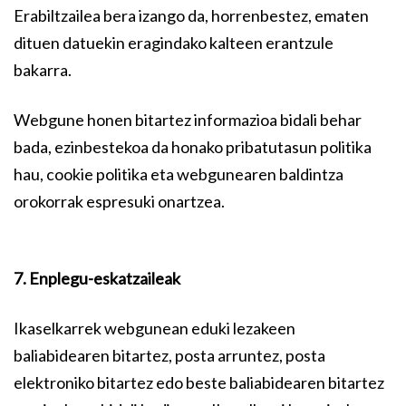
Erabiltzailea bera izango da, horrenbestez, ematen
dituen datuekin eragindako kalteen erantzule
bakarra.
Webgune honen bitartez informazioa bidali behar
bada, ezinbestekoa da honako pribatutasun politika
hau, cookie politika eta webgunearen baldintza
orokorrak espresuki onartzea.
7. Enplegu-eskatzaileak
Ikaselkarrek webgunean eduki lezakeen
baliabidearen bitartez, posta arruntez, posta
elektroniko bitartez edo beste baliabidearen bitartez