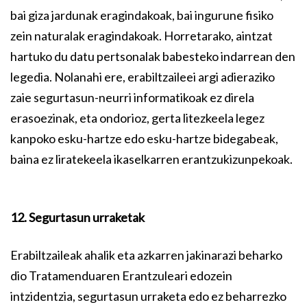
bai giza jardunak eragindakoak, bai ingurune fisiko
zein naturalak eragindakoak. Horretarako, aintzat
hartuko du datu pertsonalak babesteko indarrean den
legedia. Nolanahi ere, erabiltzaileei argi adieraziko
zaie segurtasun-neurri informatikoak ez direla
erasoezinak, eta ondorioz, gerta litezkeela legez
kanpoko esku-hartze edo esku-hartze bidegabeak,
baina ez liratekeela ikaselkarren erantzukizunpekoak.
12. Segurtasun urraketak
Erabiltzaileak ahalik eta azkarren jakinarazi beharko
dio Tratamenduaren Erantzuleari edozein
intzidentzia, segurtasun urraketa edo ez beharrezko