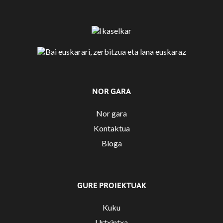
NOR GARA
Nor gara
Kontaktua
Bloga
GURE PROIEKTUAK
Kuku
Urtxintxa