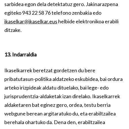
sarbidea egon dela detektatuz gero. Jakinarazpena
egiteko 943 22 58 76 telefono zenbakia edo
ikaselkar@ikaselkar.eus
helbide elektronikoa erabili
ditzake.
13. Indarraldia
Ikaselkarrek beretzat gordetzen du bere
pribatutasun-politika aldatzeko eskubidea, bai ordura
arteko irizpideak aldatu dituelako, bai lege- edo
jurisprudentzia-aldaketak izan direlako. Ikaselkarrek
aldaketaren bat eginez gero, ordea, testu berria
webgune berean argitaratuko du, eta erabiltzailea
berehala ohartuko da. Dena den, erabiltzailea