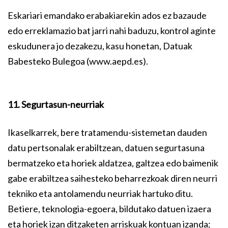
Eskariari emandako erabakiarekin ados ez bazaude
edo erreklamazio bat jarri nahi baduzu, kontrol aginte
eskudunera jo dezakezu, kasu honetan, Datuak
Babesteko Bulegoa (www.aepd.es).
11. Segurtasun-neurriak
Ikaselkarrek, bere tratamendu-sistemetan dauden
datu pertsonalak erabiltzean, datuen segurtasuna
bermatzeko eta horiek aldatzea, galtzea edo baimenik
gabe erabiltzea saihesteko beharrezkoak diren neurri
tekniko eta antolamendu neurriak hartuko ditu.
Betiere, teknologia-egoera, bildutako datuen izaera
eta horiek izan ditzaketen arriskuak kontuan izanda;