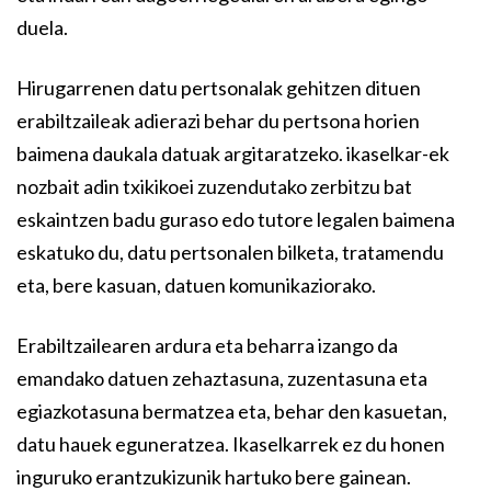
duela.
Hirugarrenen datu pertsonalak gehitzen dituen
erabiltzaileak adierazi behar du pertsona horien
baimena daukala datuak argitaratzeko. ikaselkar-ek
nozbait adin txikikoei zuzendutako zerbitzu bat
eskaintzen badu guraso edo tutore legalen baimena
eskatuko du, datu pertsonalen bilketa, tratamendu
eta, bere kasuan, datuen komunikaziorako.
Erabiltzailearen ardura eta beharra izango da
emandako datuen zehaztasuna, zuzentasuna eta
egiazkotasuna bermatzea eta, behar den kasuetan,
datu hauek eguneratzea. Ikaselkarrek ez du honen
inguruko erantzukizunik hartuko bere gainean.