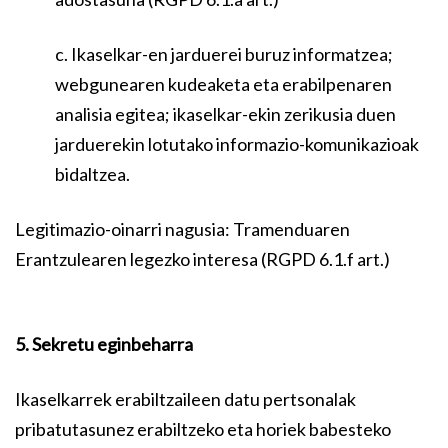
c. Ikaselkar-en jarduerei buruz informatzea;
webgunearen kudeaketa eta erabilpenaren
analisia egitea; ikaselkar-ekin zerikusia duen
jarduerekin lotutako informazio-komunikazioak
bidaltzea.
Legitimazio-oinarri nagusia: Tramenduaren
Erantzulearen legezko interesa (RGPD 6.1.f art.)
5. Sekretu eginbeharra
Ikaselkarrek erabiltzaileen datu pertsonalak
pribatutasunez erabiltzeko eta horiek babesteko