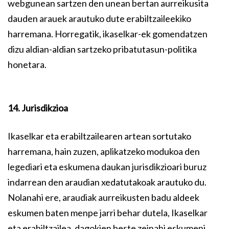
webgunean sartzen den unean bertan aurreikusita
dauden arauek arautuko dute erabiltzaileekiko
harremana. Horregatik, ikaselkar-ek gomendatzen
dizu aldian-aldian sartzeko pribatutasun-politika
honetara.
14. Jurisdikzioa
Ikaselkar eta erabiltzailearen artean sortutako
harremana, hain zuzen, aplikatzeko modukoa den
legediari eta eskumena daukan jurisdikzioari buruz
indarrean den araudian xedatutakoak arautuko du.
Nolanahi ere, araudiak aurreikusten badu aldeek
eskumen baten menpe jarri behar dutela, Ikaselkar
eta erabiltzailea, dagokien beste zeinahi eskumeni