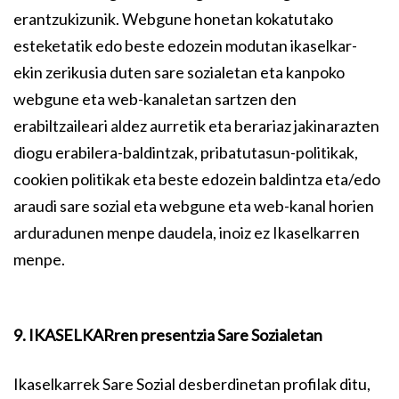
erantzukizunik. Webgune honetan kokatutako
esteketatik edo beste edozein modutan ikaselkar-
ekin zerikusia duten sare sozialetan eta kanpoko
webgune eta web-kanaletan sartzen den
erabiltzaileari aldez aurretik eta berariaz jakinarazten
diogu erabilera-baldintzak, pribatutasun-politikak,
cookien politikak eta beste edozein baldintza eta/edo
araudi sare sozial eta webgune eta web-kanal horien
arduradunen menpe daudela, inoiz ez Ikaselkarren
menpe.
9. IKASELKARren presentzia Sare Sozialetan
Ikaselkarrek Sare Sozial desberdinetan profilak ditu,