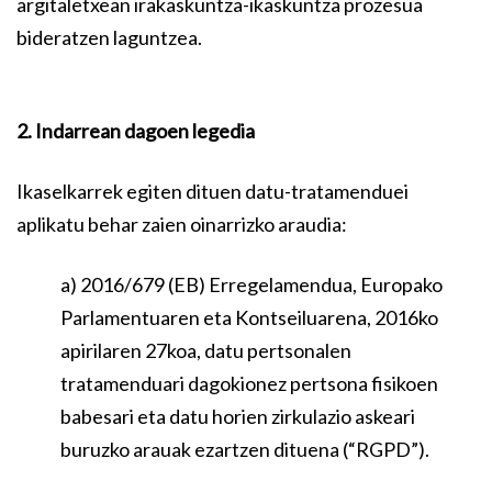
argitaletxean irakaskuntza-ikaskuntza prozesua
bideratzen laguntzea.
2. Indarrean dagoen legedia
Ikaselkarrek egiten dituen datu-tratamenduei
aplikatu behar zaien oinarrizko araudia:
a) 2016/679 (EB) Erregelamendua, Europako
Parlamentuaren eta Kontseiluarena, 2016ko
apirilaren 27koa, datu pertsonalen
tratamenduari dagokionez pertsona fisikoen
babesari eta datu horien zirkulazio askeari
buruzko arauak ezartzen dituena (“RGPD”).