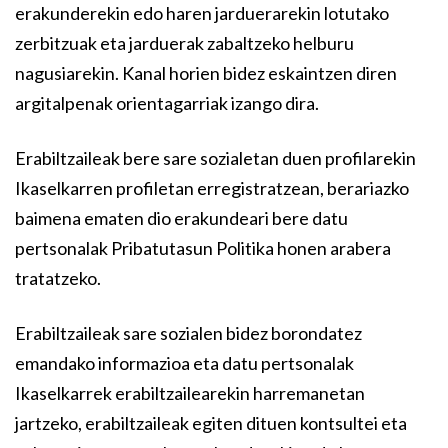
erakunderekin edo haren jarduerarekin lotutako
zerbitzuak eta jarduerak zabaltzeko helburu
nagusiarekin. Kanal horien bidez eskaintzen diren
argitalpenak orientagarriak izango dira.
Erabiltzaileak bere sare sozialetan duen profilarekin
Ikaselkarren profiletan erregistratzean, berariazko
baimena ematen dio erakundeari bere datu
pertsonalak Pribatutasun Politika honen arabera
tratatzeko.
Erabiltzaileak sare sozialen bidez borondatez
emandako informazioa eta datu pertsonalak
Ikaselkarrek erabiltzailearekin harremanetan
jartzeko, erabiltzaileak egiten dituen kontsultei eta