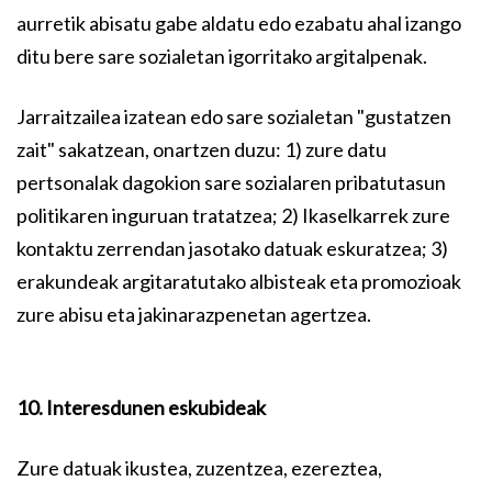
aurretik abisatu gabe aldatu edo ezabatu ahal izango
ditu bere sare sozialetan igorritako argitalpenak.
Jarraitzailea izatean edo sare sozialetan "gustatzen
zait" sakatzean, onartzen duzu: 1) zure datu
pertsonalak dagokion sare sozialaren pribatutasun
politikaren inguruan tratatzea; 2) Ikaselkarrek zure
kontaktu zerrendan jasotako datuak eskuratzea; 3)
erakundeak argitaratutako albisteak eta promozioak
zure abisu eta jakinarazpenetan agertzea.
10. Interesdunen eskubideak
Zure datuak ikustea, zuzentzea, ezereztea,