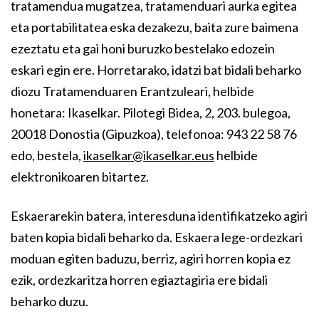
tratamendua mugatzea, tratamenduari aurka egitea
eta portabilitatea eska dezakezu, baita zure baimena
ezeztatu eta gai honi buruzko bestelako edozein
eskari egin ere. Horretarako, idatzi bat bidali beharko
diozu Tratamenduaren Erantzuleari, helbide
honetara: Ikaselkar. Pilotegi Bidea, 2, 203. bulegoa,
20018 Donostia (Gipuzkoa), telefonoa: 943 22 58 76
edo, bestela,
ikaselkar@ikaselkar.eus
helbide
elektronikoaren bitartez.
Eskaerarekin batera, interesduna identifikatzeko agiri
baten kopia bidali beharko da. Eskaera lege-ordezkari
moduan egiten baduzu, berriz, agiri horren kopia ez
ezik, ordezkaritza horren egiaztagiria ere bidali
beharko duzu.