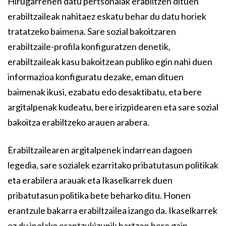
Hirugarrenen datu pertsonalak erabiltzen dituen
erabiltzaileak nahitaez eskatu behar du datu horiek
tratatzeko baimena. Sare sozial bakoitzaren
erabiltzaile-profila konfiguratzen denetik,
erabiltzaileak kasu bakoitzean publiko egin nahi duen
informazioa konfiguratu dezake, eman dituen
baimenak ikusi, ezabatu edo desaktibatu, eta bere
argitalpenak kudeatu, bere irizpidearen eta sare sozial
bakoitza erabiltzeko arauen arabera.
Erabiltzailearen argitalpenek indarrean dagoen
legedia, sare sozialek ezarritako pribatutasun politikak
eta erabilera arauak eta Ikaselkarrek duen
pribatutasun politika bete beharko ditu. Honen
erantzule bakarra erabiltzailea izango da. Ikaselkarrek
ez du inolako erantzukizunik hartzen bere gain