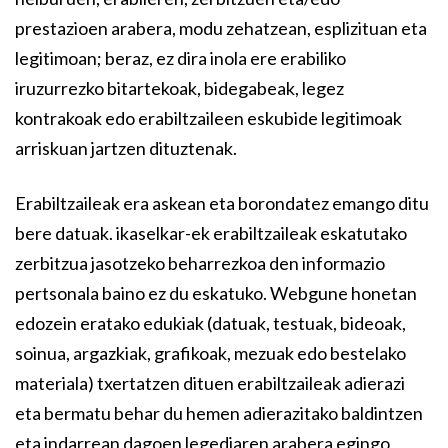
prestazioen arabera, modu zehatzean, esplizituan eta
legitimoan; beraz, ez dira inola ere erabiliko
iruzurrezko bitartekoak, bidegabeak, legez
kontrakoak edo erabiltzaileen eskubide legitimoak
arriskuan jartzen dituztenak.
Erabiltzaileak era askean eta borondatez emango ditu
bere datuak. ikaselkar-ek erabiltzaileak eskatutako
zerbitzua jasotzeko beharrezkoa den informazio
pertsonala baino ez du eskatuko. Webgune honetan
edozein eratako edukiak (datuak, testuak, bideoak,
soinua, argazkiak, grafikoak, mezuak edo bestelako
materiala) txertatzen dituen erabiltzaileak adierazi
eta bermatu behar du hemen adierazitako baldintzen
eta indarrean dagoen legediaren arabera egingo