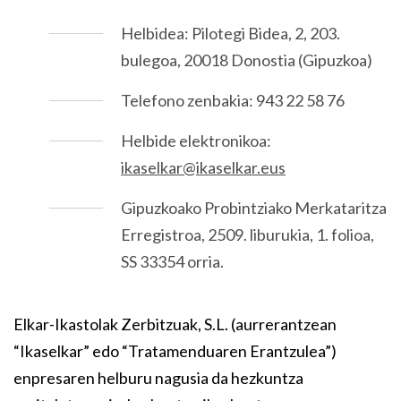
Helbidea: Pilotegi Bidea, 2, 203.
bulegoa, 20018 Donostia (Gipuzkoa)
Telefono zenbakia: 943 22 58 76
Helbide elektronikoa:
ikaselkar@ikaselkar.eus
Gipuzkoako Probintziako Merkataritza
Erregistroa, 2509. liburukia, 1. folioa,
SS 33354 orria.
Elkar-Ikastolak Zerbitzuak, S.L. (aurrerantzean
“Ikaselkar” edo “Tratamenduaren Erantzulea”)
enpresaren helburu nagusia da hezkuntza