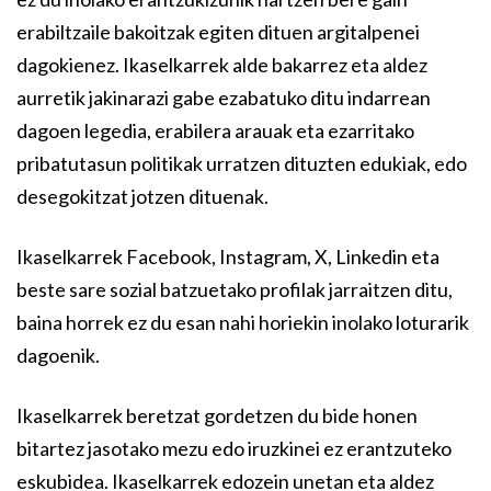
erabiltzaile bakoitzak egiten dituen argitalpenei
dagokienez. Ikaselkarrek alde bakarrez eta aldez
aurretik jakinarazi gabe ezabatuko ditu indarrean
dagoen legedia, erabilera arauak eta ezarritako
pribatutasun politikak urratzen dituzten edukiak, edo
desegokitzat jotzen dituenak.
Ikaselkarrek Facebook, Instagram, X, Linkedin eta
beste sare sozial batzuetako profilak jarraitzen ditu,
baina horrek ez du esan nahi horiekin inolako loturarik
dagoenik.
Ikaselkarrek beretzat gordetzen du bide honen
bitartez jasotako mezu edo iruzkinei ez erantzuteko
eskubidea. Ikaselkarrek edozein unetan eta aldez