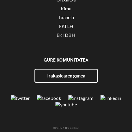
Kimu
Txanela
EKI LH
EKI DBH
GURE KOMUNITATEA
Irakaslearen gunea
© 2021 Ikaselkar