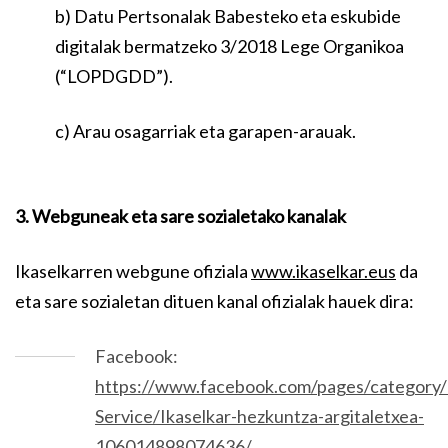
b) Datu Pertsonalak Babesteko eta eskubide
digitalak bermatzeko 3/2018 Lege Organikoa
(“LOPDGDD”).
c) Arau osagarriak eta garapen-arauak.
3. Webguneak eta sare sozialetako kanalak
Ikaselkarren webgune ofiziala
www.ikaselkar.eus
da
eta sare sozialetan dituen kanal ofizialak hauek dira:
Facebook:
https://www.facebook.com/pages/category/
Service/Ikaselkar-hezkuntza-argitaletxea-
106014898074636/