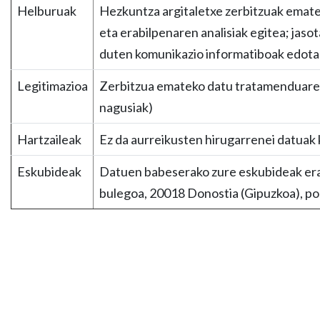
Helburuak
Hezkuntza argitaletxe zerbitzuak emat
eta erabilpenaren analisiak egitea; jaso
duten komunikazio informatiboak edota 
Legitimazioa
Zerbitzua emateko datu tratamenduaren 
nagusiak)
Hartzaileak
Ez da aurreikusten hirugarrenei datuak 
Eskubideak
Datuen babeserako zure eskubideak erabi
bulegoa, 20018 Donostia (Gipuzkoa), po