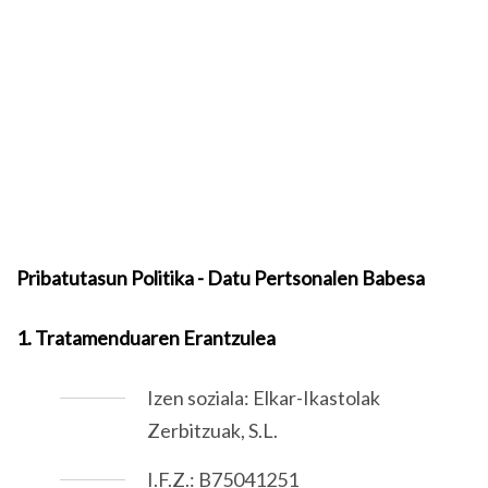
Pribatutasun Politika - Datu Pertsonalen Babesa
1. Tratamenduaren Erantzulea
Izen soziala: Elkar-Ikastolak
Zerbitzuak, S.L.
I.F.Z.: B75041251