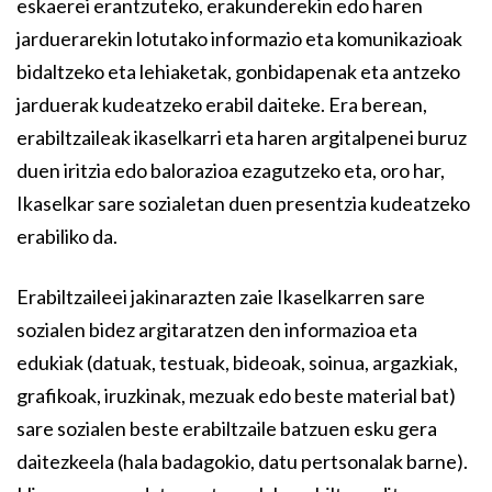
eskaerei erantzuteko, erakunderekin edo haren
jarduerarekin lotutako informazio eta komunikazioak
bidaltzeko eta lehiaketak, gonbidapenak eta antzeko
jarduerak kudeatzeko erabil daiteke. Era berean,
erabiltzaileak ikaselkarri eta haren argitalpenei buruz
duen iritzia edo balorazioa ezagutzeko eta, oro har,
Ikaselkar sare sozialetan duen presentzia kudeatzeko
erabiliko da.
Erabiltzaileei jakinarazten zaie Ikaselkarren sare
sozialen bidez argitaratzen den informazioa eta
edukiak (datuak, testuak, bideoak, soinua, argazkiak,
grafikoak, iruzkinak, mezuak edo beste material bat)
sare sozialen beste erabiltzaile batzuen esku gera
daitezkeela (hala badagokio, datu pertsonalak barne).