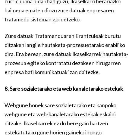
curriculuma bidali badiguzu, Ikaselkarri berariazko
baimena ematen diozu zure datuak enpresaren
tratamedu sisteman gordetzeko.
Zure datuak Tratamenduaren Erantzuleak burutu
ditzaken langile hautaketa-prozesuetarako erabiliko
dira. Era berean, zure datuak Ikaselkarrek hautaketa-
prozesua egiteko kontratatu dezakeen hirugarren
enpresa bati komunikatuak izan daitezke.
8. Sare sozialetarako eta web kanaletarako estekak
Webgune honek sare sozialetarako eta kanpoko
webgune eta web-kanaletarako estekak eskaini
ditzake. Ikaselkarrek ez du bere gain hartzen
estekatutako gune horien gaineko inongo