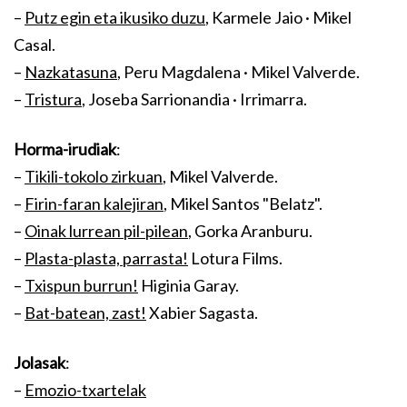
–
Putz egin eta ikusiko duzu
, Karmele Jaio · Mikel
Casal.
–
Nazkatasuna
, Peru Magdalena · Mikel Valverde.
–
Tristura
, Joseba Sarrionandia · Irrimarra.
Horma-irudiak
:
–
Tikili-tokolo zirkuan
, Mikel Valverde.
–
Firin-faran kalejiran
, Mikel Santos "Belatz".
–
Oinak lurrean pil-pilean
, Gorka Aranburu.
–
Plasta-plasta, parrasta!
Lotura Films.
–
Txispun burrun!
Higinia Garay.
–
Bat-batean, zast!
Xabier Sagasta.
Jolasak
:
–
Emozio-txartelak