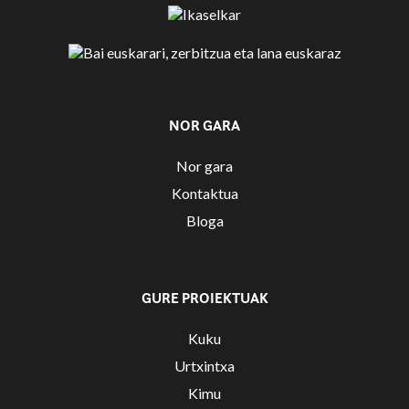
NOR GARA
Nor gara
Kontaktua
Bloga
GURE PROIEKTUAK
Kuku
Urtxintxa
Kimu