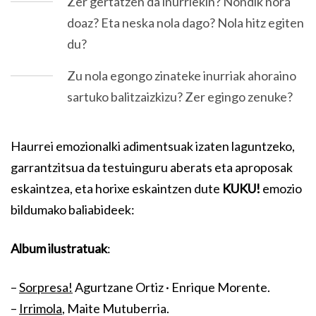
Zer gertatzen da inurriekin? Nondik nora
doaz? Eta neska nola dago? Nola hitz egiten
du?
Zu nola egongo zinateke inurriak ahoraino
sartuko balitzaizkizu? Zer egingo zenuke?
Haurrei emozionalki adimentsuak izaten laguntzeko,
garrantzitsua da testuinguru aberats eta aproposak
eskaintzea, eta horixe eskaintzen dute
KUKU!
emozio
bildumako baliabideek:
Album ilustratuak
:
–
Sorpresa!
Agurtzane Ortiz · Enrique Morente.
–
Irrimola
, Maite Mutuberria.