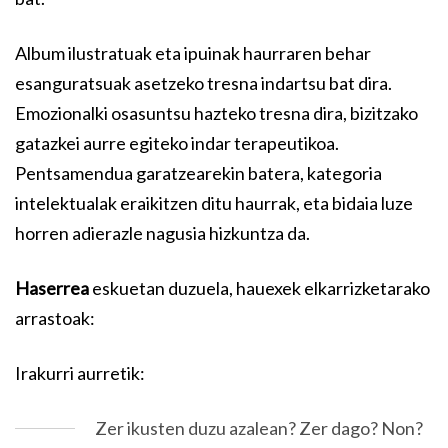
Album ilustratuak eta ipuinak haurraren behar
esanguratsuak asetzeko tresna indartsu bat dira.
Emozionalki osasuntsu hazteko tresna dira, bizitzako
gatazkei aurre egiteko indar terapeutikoa.
Pentsamendua garatzearekin batera, kategoria
intelektualak eraikitzen ditu haurrak, eta bidaia luze
horren adierazle nagusia hizkuntza da.
Haserrea
eskuetan duzuela, hauexek elkarrizketarako
arrastoak:
Irakurri aurretik:
Zer ikusten duzu azalean? Zer dago? Non?