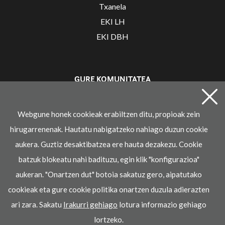
Txanela
EKI LH
EKI DBH
GURE KOMUNITATEA
Irakaslearen gunea
Webgune honek cookieak erabiltzen ditu, propioak zein
hirugarrenenak. Hautatu nabigatzeko nahiago duzun cookie
aukera. Guztiz desaktibatzea ere hauta dezakezu. Cookie
batzuk blokeatu nahi badituzu, egin klik "konfigurazioa"
aukeran. "Onartzen dut" botoia sakatuz gero, aipatutako
cookieak eta gure cookie politika onartzen duzula adierazten
© 2021 Ikaselkar
ari zara. Sakatu
Irakurri gehiago
lotura informazio gehiago
Lege oharra
Pribatasun-politika
Cookie politika
lortzeko.
k garatua