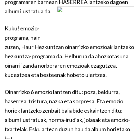
programaren barnean HASERREA lantzeko dagoen
album ilustratua da.
Kuku! emozio-
programa, hain
zuzen, Haur Hezkuntzan oinarrizko emozioak lantzeko
hezkuntza-programa da. Helburua da ahozkotasuna
oinarri izanda norberaren emozioak ezagutzea,
kudeatzea eta besteenak hobeto ulertzea.
Oinarrizko 6 emozio lantzen ditu: poza, beldurra,
haserrea, tristura, nazka eta sorpresa. Eta emozio
horiek lantzeko zenbait baliabide eskaintzen ditu:
album ilustratuak, horma-irudiak, jolasak eta emozio-
txartelak. Esku artean duzun hau da album horietako
bat.