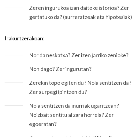
Zeren ingurukoa izan daiteke istorioa? Zer
gertatuko da? (aurreratzeak eta hipotesiak)
Irakurtzerakoan:
Nor da neskatxa? Zer izen jarriko zenioke?
Non dago? Zer ingurutan?
Zerekin topo egiten du? Nola sentitzen da?
Zer aurpegi ipintzen du?
Nola sentitzen da inurriak ugaritzean?
Noizbait sentitu al zara horrela? Zer
egoeratan?