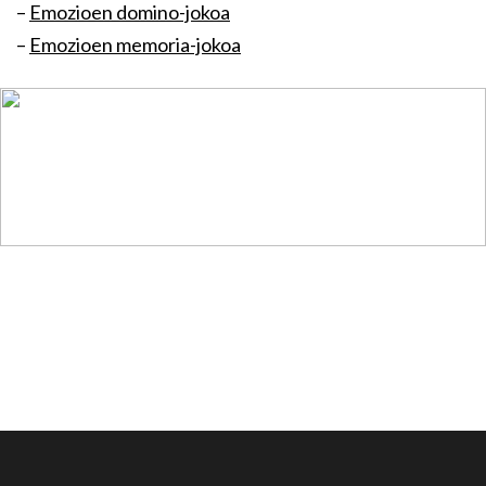
–
Emozioen domino-jokoa
–
Emozioen memoria-jokoa