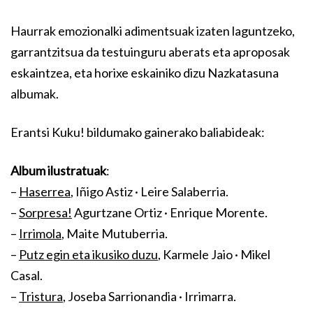
Haurrak emozionalki adimentsuak izaten laguntzeko,
garrantzitsua da testuinguru aberats eta aproposak
eskaintzea, eta horixe eskainiko dizu Nazkatasuna
albumak.
Erantsi Kuku! bildumako gainerako baliabideak:
Album ilustratuak
:
–
Haserrea
, Iñigo Astiz · Leire Salaberria.
–
Sorpresa!
Agurtzane Ortiz · Enrique Morente.
–
Irrimola
, Maite Mutuberria.
–
Putz egin eta ikusiko duzu
, Karmele Jaio · Mikel
Casal.
–
Tristura
, Joseba Sarrionandia · Irrimarra.