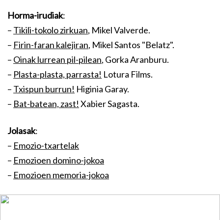
Horma-irudiak
:
–
Tikili-tokolo zirkuan
, Mikel Valverde.
–
Firin-faran kalejiran
, Mikel Santos "Belatz".
–
Oinak lurrean pil-pilean
, Gorka Aranburu.
–
Plasta-plasta, parrasta!
Lotura Films.
–
Txispun burrun!
Higinia Garay.
–
Bat-batean, zast!
Xabier Sagasta.
Jolasak
:
–
Emozio-txartelak
–
Emozioen domino-jokoa
–
Emozioen memoria-jokoa