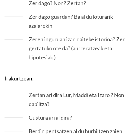
Zer dago? Non? Zertan?
Zer dago guardan? Ba al du loturarik
azalarekin
Zeren inguruan izan daiteke istorioa? Zer
gertatuko ote da? (aurreratzeak eta
hipotesiak )
Irakurtzean:
Zertan ari dira Lur, Maddi eta Izaro ? Non
dabiltza?
Gustura ari al dira?
Berdin pentsatzen al du hurbiltzen zaien