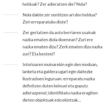
helduak? Zer adieratzen die? Nola?
Nola dakite zer sentitzen ari den heldua?
Zeri erreparatuko diote?
Zer gertatzen da auto berriaren usainak
nazka ematen diola dioenean? Zuri ere
nazka ematen dizu? Zerk ematen dizu nazka
zuri? Eta besteei?
Istorioaren muinarekin egin den moduan,
lanketa eta galdera ugari egin daitezke
ilustrazioen inguruan: erreparatu nazka
definitzen duten keinuei eta goputz
adierazpenei; identifikatu nazka eragiten
dieten objektuak edo ekintzak…