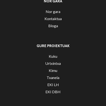
NOR GARA
Nor gara
Kontaktua
Bloga
GURE PROIEKTUAK
Kuku
Urtxintxa
Kimu
Txanela
EKI LH
EKI DBH