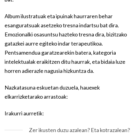
Album ilustratuak eta ipuinak haurraren behar
esanguratsuak asetzeko tresna indartsu bat dira.
Emozionalki osasuntsu hazteko tresna dira, bizitzako
gatazkei aurre egiteko indar terapeutikoa.
Pentsamendua garatzearekin batera, kategoria
intelektualak eraikitzen ditu haurrak, eta bidaia luze
horren adierazle nagusia hizkuntza da.
Nazkatasuna eskuetan duzuela, hauexek
elkarrizketarako arrastoak:
Irakurri aurretik:
Zer ikusten duzu azalean? Eta kotrazalean?