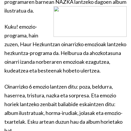
programaren barnean NAZKA lantzeko dagoen album
ilustratua da.
Kuku! emozio-
programa, hain
zuzen, Haur Hezkuntzan oinarrizko emozioak lantzeko
hezkuntza-programa da. Helburua da ahozkotasuna
oinarri izanda norberaren emozioak ezagutzea,
kudeatzea eta besteenak hobeto ulertzea.
Oinarrizko 6 emozio lantzen ditu: poza, beldurra,
haserrea, tristura, nazka eta sorpresa. Eta emozio
horiek lantzeko zenbait baliabide eskaintzen ditu:
album ilustratuak, horma-irudiak, jolasak eta emozio-
txartelak. Esku artean duzun hau da album horietako
bat.