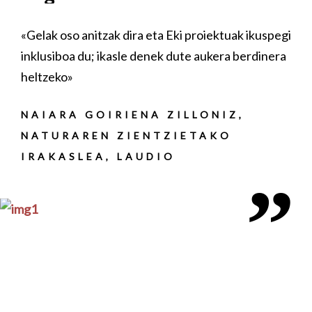
Lekukotza ikusi
Eki proiektuak ikuspegi
«Euskal Herrian sortua da E
 dute aukera berdinera
hurbilekoa dugu, eta euskar
sustatzeko eta ikasleak eu
gerturatzeko egokia da»
ZILLONIZ,
ZIETAKO
DABID DOMINGUEZ
O
EUSKARAKO IRAKA
ITURRAMA BHI