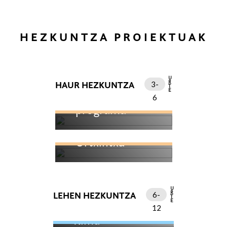
HEZKUNTZA PROIEKTUAK
URTE
HAUR HEZKUNTZA
3-
Kuku! emozio
6
programa
Urtxintxa
URTE
LEHEN HEZKUNTZA
6-
12
Kimu