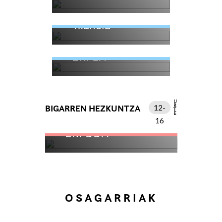
Txanela
EKI LH
URTE
BIGARREN HEZKUNTZA
12-
16
EKI DBH
OSAGARRIAK