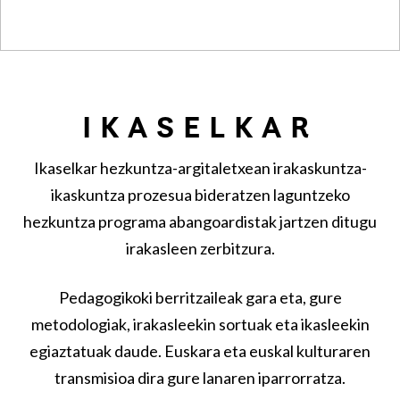
IKASELKAR
Ikaselkar hezkuntza-argitaletxean irakaskuntza-
ikaskuntza prozesua bideratzen laguntzeko
hezkuntza programa abangoardistak jartzen ditugu
irakasleen zerbitzura.
Pedagogikoki berritzaileak gara eta, gure
metodologiak, irakasleekin sortuak eta ikasleekin
egiaztatuak daude. Euskara eta euskal kulturaren
transmisioa dira gure lanaren iparrorratza.