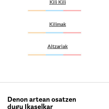
Kili Kili
Kilimak
Altzariak
Denon artean osatzen
dugu Ikaselkar