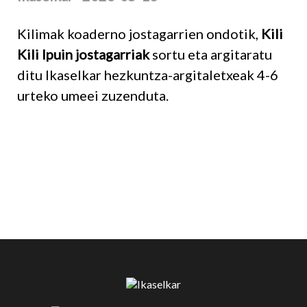
Ikaselkar · 2026-05-13
Kilimak koaderno jostagarrien ondotik,
Kili
Kili Ipuin jostagarriak
sortu eta argitaratu
ditu Ikaselkar hezkuntza-argitaletxeak 4-6
urteko umeei zuzenduta.