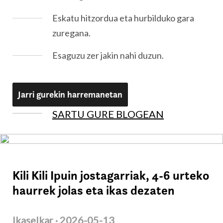
dizkizugu.
Eskatu hitzordua eta hurbilduko gara
zuregana.
Esaguzu zer jakin nahi duzun.
Jarri gurekin harremanetan
SARTU GURE BLOGEAN
Kili Kili Ipuin jostagarriak, 4-6 urteko
haurrek jolas eta ikas dezaten