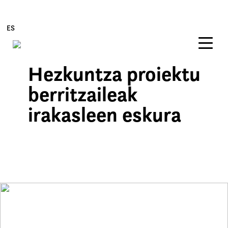
ES
Hezkuntza proiektu
Edukira zuzenean joan
berritzaileak
irakasleen eskura