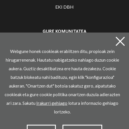
EKI LH
EKI DBH
GURE KOMUNITATEA
Webgune honek cookieak erabiltzen ditu, propioak zein
Irakaslearen gunea
hirugarrenenak. Hautatu nabigatzeko nahiago duzun cookie
aukera. Guztiz desaktibatzea ere hauta dezakezu. Cookie
batzuk blokeatu nahi badituzu, egin klik "konfigurazioa"
aukeran. "Onartzen dut" botoia sakatuz gero, aipatutako
cookieak eta gure cookie politika onartzen duzula adierazten
ari zara. Sakatu
Irakurri gehiago
lotura informazio gehiago
© 2021 Ikaselkar
lortzeko.
Lege oharra
Pribatasun-politika
Cookie politika
k garatua