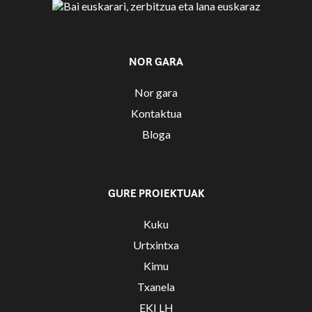
NOR GARA
Nor gara
Kontaktua
Bloga
GURE PROIEKTUAK
Kuku
Urtxintxa
Kimu
Txanela