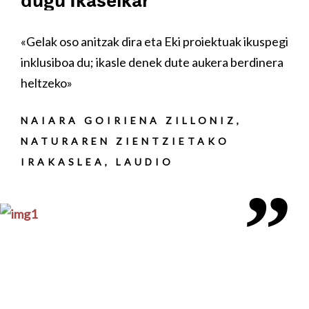
Ver testimonio
 proiektuak ikuspegi
«Euskal Herrian sortua da Eki 
te aukera berdinera
hurbilekoa dugu, eta euskarare
sustatzeko eta ikasleak euska
gerturatzeko egokia da»
LLONIZ,
ETAKO
DABID DOMINGUEZ G
EUSKARAKO IRAKASL
ITURRAMA BHI