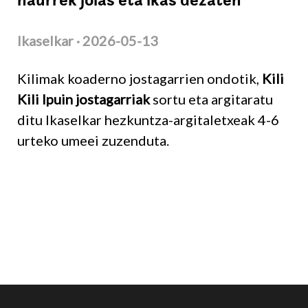
haurrek jolas eta ikas dezaten
Ikaselkar · 2026-05-13
Kilimak koaderno jostagarrien ondotik,
Kili
Kili Ipuin jostagarriak
sortu eta argitaratu
ditu Ikaselkar hezkuntza-argitaletxeak 4-6
urteko umeei zuzenduta.