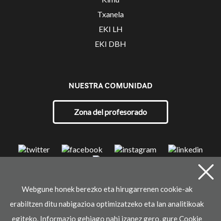
Kimu
Txanela
EKI LH
EKI DBH
NUESTRA COMUNIDAD
Zona del profesorado
Webgune honek berezko eta hirugarrenen cookie-ak
erabiltzen ditu nabigazioa optimizatzeko eta lan analitikoak
© 2021 Ikaselkar
egiteko. Informazio gehiago nahi izanez gero, gure Cookie