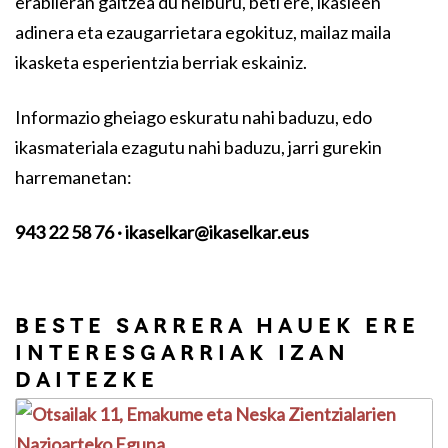
erabileran gaitzea du helburu, beti ere, ikasleen
adinera eta ezaugarrietara egokituz, mailaz maila
ikasketa esperientzia berriak eskainiz.
Informazio gheiago eskuratu nahi baduzu, edo
ikasmateriala ezagutu nahi baduzu, jarri gurekin
harremanetan:
943 22 58 76 · ikaselkar@ikaselkar.eus
BESTE SARRERA HAUEK ERE
INTERESGARRIAK IZAN
DAITEZKE