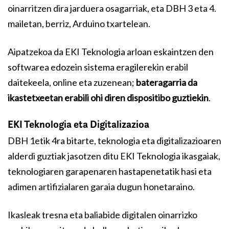
oinarritzen dira jarduera osagarriak, eta DBH 3 eta 4.
mailetan, berriz, Arduino txartelean.
Aipatzekoa da EKI Teknologia arloan eskaintzen den
softwarea edozein sistema eragilerekin erabil
daitekeela, online eta zuzenean;
bateragarria da
ikastetxeetan erabili ohi diren dispositibo guztiekin
.
EKI Teknologia eta Digitalizazioa
DBH 1etik 4ra bitarte, teknologia eta digitalizazioaren
alderdi guztiak jasotzen ditu EKI Teknologia ikasgaiak,
teknologiaren garapenaren hastapenetatik hasi eta
adimen artifizialaren garaia dugun honetaraino.
Ikasleak tresna eta baliabide digitalen oinarrizko