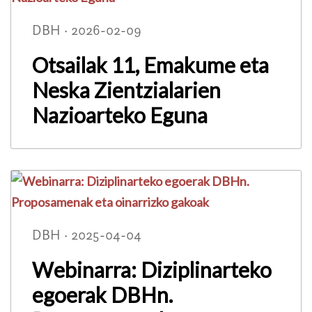
DBH · 2026-02-09
Otsailak 11, Emakume eta
Neska Zientzialarien
Nazioarteko Eguna
DBH · 2025-04-04
Webinarra: Diziplinarteko
egoerak DBHn.