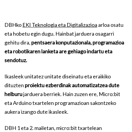
DBHko
EKI Teknologia eta Digitalizazioa
arloa osatu
eta hobetu egin dugu. Hainbat jarduera osagarri
gehitu dira,
pentsaera konputazionala, programazioa
eta robotikaren lanketa are gehiago indartu eta
sendotuz.
Ikasleek unitatez unitate diseinatu eta eraikiko
dituzten
proiektu ezberdinak automatizatzea dute
helburu
jarduera berriek. Hain zuzen ere, Micro:bit
eta Arduino txartelen programazioan sakontzeko
aukera izango dute ikasleek.
DBH 1 eta 2. mailetan, micro:bit txartelean