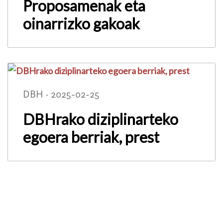
Proposamenak eta
oinarrizko gakoak
DBH · 2025-02-25
DBHrako diziplinarteko
egoera berriak, prest