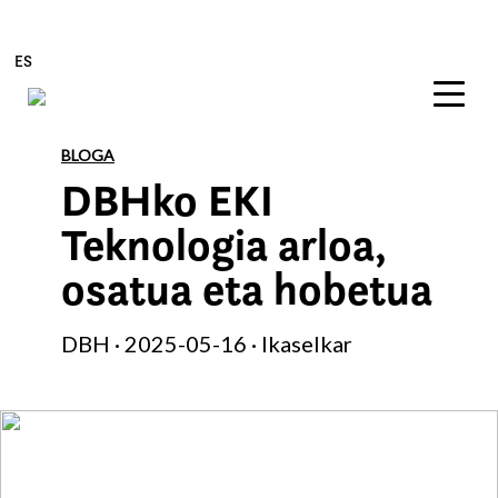
ES
Edukira zuzenean joan
BLOGA
DBHko EKI
Teknologia arloa,
osatua eta hobetua
DBH · 2025-05-16 · Ikaselkar