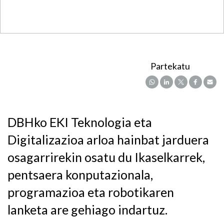
Partekatu
DBHko EKI Teknologia eta
Digitalizazioa arloa hainbat jarduera
osagarrirekin osatu du Ikaselkarrek,
pentsaera konputazionala,
programazioa eta robotikaren
lanketa are gehiago indartuz.