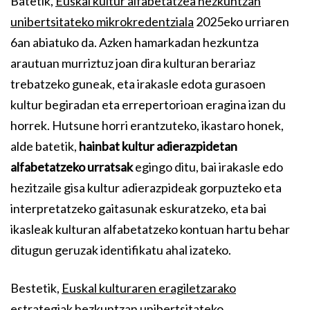
Batetik,
Euskal kultur alfabetatzea hezkuntzan
unibertsitateko mikrokredentziala
2025eko urriaren
6an abiatuko da. Azken hamarkadan hezkuntza
arautuan murriztuz joan dira kulturan berariaz
trebatzeko guneak, eta irakasle edota gurasoen
kultur begiradan eta errepertorioan eragina izan du
horrek. Hutsune horri erantzuteko, ikastaro honek,
alde batetik,
hainbat kultur adierazpidetan
alfabetatzeko urratsak
egingo ditu, bai irakasle edo
hezitzaile gisa kultur adierazpideak gorpuzteko eta
interpretatzeko gaitasunak eskuratzeko, eta bai
ikasleak kulturan alfabetatzeko kontuan hartu behar
ditugun geruzak identifikatu ahal izateko.
Bestetik,
Euskal kulturaren eragiletzarako
estrategiak hezkuntzan unibertsitateko