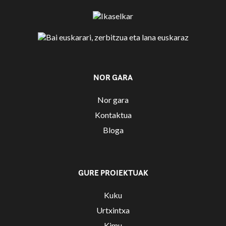
NOR GARA
Nor gara
Kontaktua
Bloga
GURE PROIEKTUAK
Kuku
Urtxintxa
Kimu