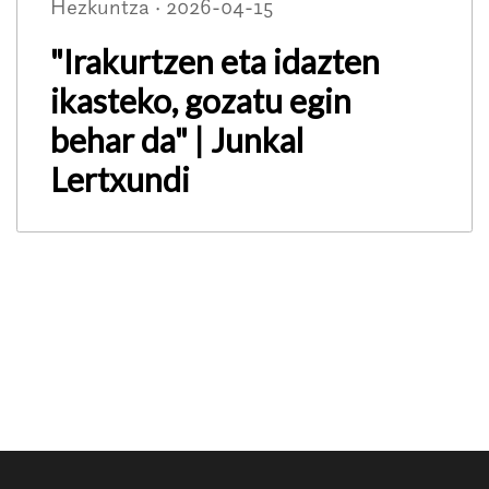
Hezkuntza · 2026-04-15
"Irakurtzen eta idazten
ikasteko, gozatu egin
behar da" | Junkal
Lertxundi