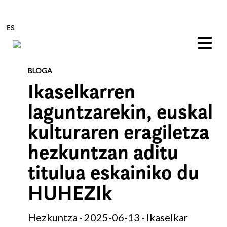
ES
Edukira zuzenean joan
BLOGA
Ikaselkarren
laguntzarekin, euskal
kulturaren eragiletza
hezkuntzan aditu
titulua eskainiko du
HUHEZIk
Hezkuntza · 2025-06-13 · Ikaselkar