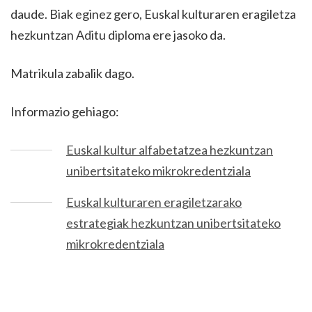
daude. Biak eginez gero, Euskal kulturaren eragiletza
hezkuntzan Aditu diploma ere jasoko da.
Matrikula zabalik dago.
Informazio gehiago:
Euskal kultur alfabetatzea hezkuntzan
unibertsitateko mikrokredentziala
Euskal kulturaren eragiletzarako
estrategiak hezkuntzan unibertsitateko
mikrokredentziala