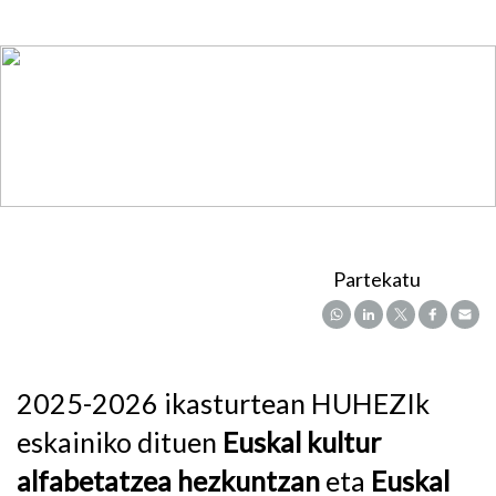
Partekatu
2025-2026 ikasturtean HUHEZIk
eskainiko dituen
Euskal kultur
alfabetatzea hezkuntzan
eta
Euskal