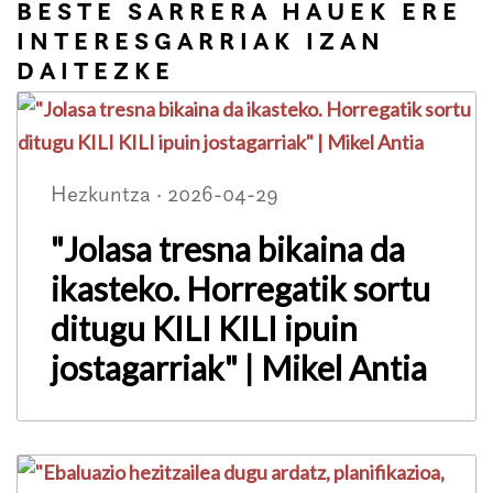
BESTE SARRERA HAUEK ERE
INTERESGARRIAK IZAN
DAITEZKE
Hezkuntza · 2026-04-29
"Jolasa tresna bikaina da
ikasteko. Horregatik sortu
ditugu KILI KILI ipuin
jostagarriak" | Mikel Antia