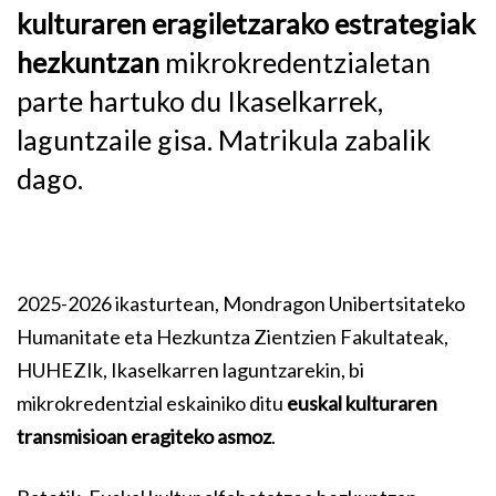
kulturaren eragiletzarako estrategiak
hezkuntzan
mikrokredentzialetan
parte hartuko du Ikaselkarrek,
laguntzaile gisa. Matrikula zabalik
dago.
2025-2026 ikasturtean, Mondragon Unibertsitateko
Humanitate eta Hezkuntza Zientzien Fakultateak,
HUHEZIk, Ikaselkarren laguntzarekin, bi
mikrokredentzial eskainiko ditu
euskal kulturaren
transmisioan eragiteko asmoz
.