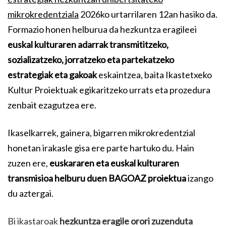
mikrokredentziala
2026ko urtarrilaren 12an hasiko da.
Formazio honen helburua da hezkuntza eragileei
euskal kulturaren adarrak transmititzeko,
sozializatzeko, jorratzeko eta partekatzeko
estrategiak eta gakoak
eskaintzea, baita Ikastetxeko
Kultur Proiektuak egikaritzeko urrats eta prozedura
zenbait ezagutzea ere.
Ikaselkarrek, gainera, bigarren mikrokredentzial
honetan irakasle gisa ere parte hartuko du. Hain
zuzen ere,
euskararen eta euskal kulturaren
transmisioa helburu duen BAGOAZ proiektua
izango
du aztergai.
Bi ikastaroak
hezkuntza eragile orori zuzenduta