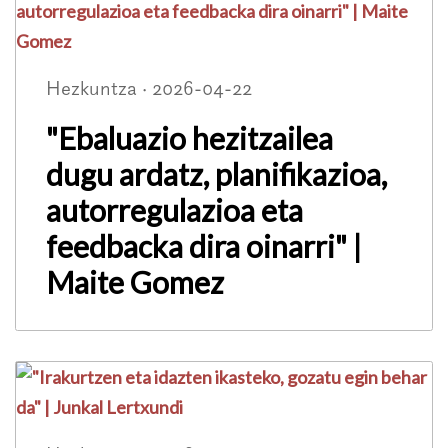
Hezkuntza · 2026-04-22
"Ebaluazio hezitzailea
dugu ardatz, planifikazioa,
autorregulazioa eta
feedbacka dira oinarri" |
Maite Gomez