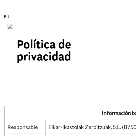
EU
Política de
Edukira zuzenean joan
privacidad
Información b
Responsable
Elkar-Ikastolak Zerbitzuak, S.L. (B7