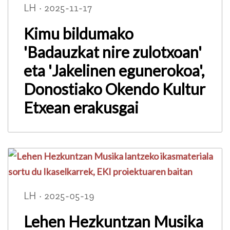
LH · 2025-11-17
Kimu bildumako
'Badauzkat nire zulotxoan'
eta 'Jakelinen egunerokoa',
Donostiako Okendo Kultur
Etxean erakusgai
LH · 2025-05-19
Lehen Hezkuntzan Musika