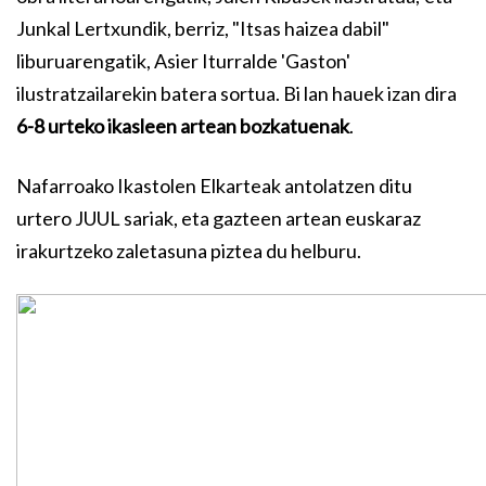
Junkal Lertxundik, berriz, "Itsas haizea dabil"
liburuarengatik, Asier Iturralde 'Gaston'
ilustratzailarekin batera sortua. Bi lan hauek izan dira
6-8 urteko ikasleen artean bozkatuenak
.
Nafarroako Ikastolen Elkarteak antolatzen ditu
urtero JUUL sariak, eta gazteen artean euskaraz
irakurtzeko zaletasuna piztea du helburu.