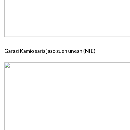
Garazi Kamio saria jaso zuen unean (NIE)