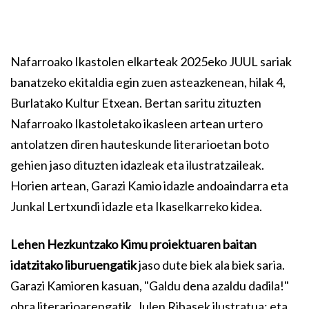
Nafarroako Ikastolen elkarteak 2025eko JUUL sariak
banatzeko ekitaldia egin zuen asteazkenean, hilak 4,
Burlatako Kultur Etxean. Bertan saritu zituzten
Nafarroako Ikastoletako ikasleen artean urtero
antolatzen diren hauteskunde literarioetan boto
gehien jaso dituzten idazleak eta ilustratzaileak.
Horien artean, Garazi Kamio idazle andoaindarra eta
Junkal Lertxundi idazle eta Ikaselkarreko kidea.
Lehen Hezkuntzako Kimu proiektuaren baitan
idatzitako liburuengatik
jaso dute biek ala biek saria.
Garazi Kamioren kasuan, "Galdu dena azaldu dadila!"
obra literarioarengatik, Julen Ribasek ilustratua; eta