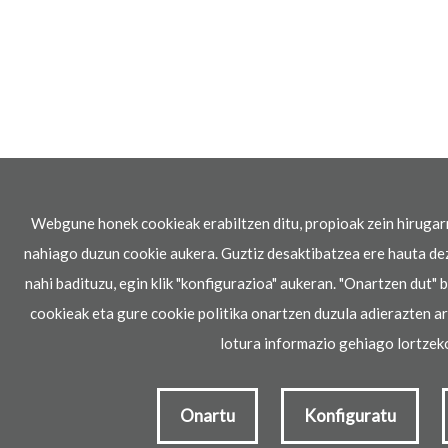
Webgune honek cookieak erabiltzen ditu, propioak zein hiruga
nahiago duzun cookie aukera. Guztiz desaktibatzea ere hauta de
nahi badituzu, egin klik "konfigurazioa" aukeran. "Onartzen dut"
cookieak eta gure cookie politika onartzen duzula adierazten ar
lotura informazio gehiago lortzek
Onartu
Konfiguratu
Irakaslearen
Hitzordua
eskatu