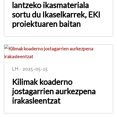
lantzeko ikasmateriala
sortu du Ikaselkarrek, EKI
proiektuaren baitan
LH · 2025-05-15
Kilimak koaderno
jostagarrien aurkezpena
irakasleentzat