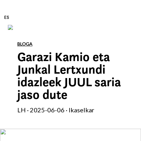
ES
Edukira zuzenean joan
BLOGA
Garazi Kamio eta
Junkal Lertxundi
idazleek JUUL saria
jaso dute
LH · 2025-06-06 · Ikaselkar