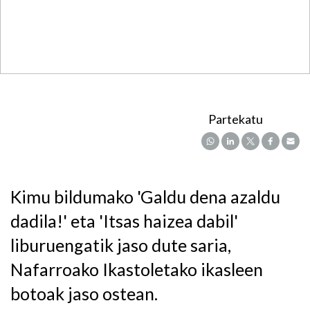
Partekatu
Kimu bildumako 'Galdu dena azaldu
dadila!' eta 'Itsas haizea dabil'
liburuengatik jaso dute saria,
Nafarroako Ikastoletako ikasleen
botoak jaso ostean.