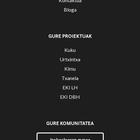
Kontaktua
Bloga
GURE PROIEKTUAK
Kuku
Urtxintxa
Kimu
Txanela
EKI LH
EKI DBH
GURE KOMUNITATEA
Irakaslearen gunea