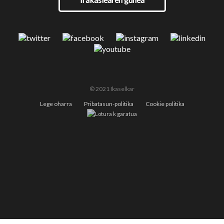
© 2021 Ikaselkar
Lege oharra
Pribatasun-politika
Cookie politika
k garatua