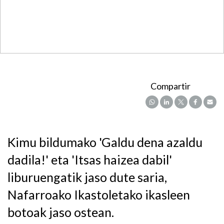
Compartir
Kimu bildumako 'Galdu dena azaldu
dadila!' eta 'Itsas haizea dabil'
liburuengatik jaso dute saria,
Nafarroako Ikastoletako ikasleen
botoak jaso ostean.