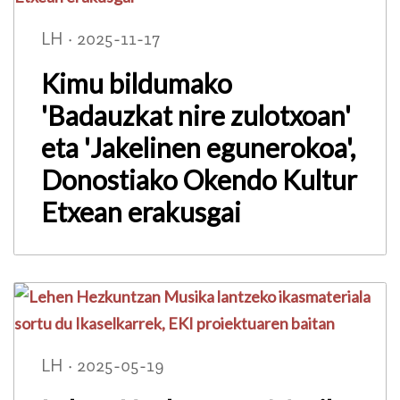
LH · 2025-11-17
Kimu bildumako
'Badauzkat nire zulotxoan'
eta 'Jakelinen egunerokoa',
Donostiako Okendo Kultur
Etxean erakusgai
LH · 2025-05-19