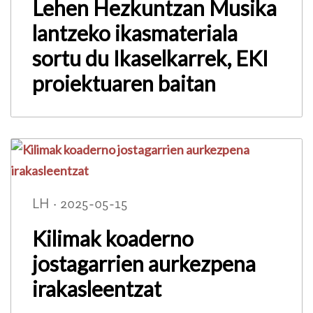
Lehen Hezkuntzan Musika
lantzeko ikasmateriala
sortu du Ikaselkarrek, EKI
proiektuaren baitan
LH · 2025-05-15
Kilimak koaderno
jostagarrien aurkezpena
irakasleentzat