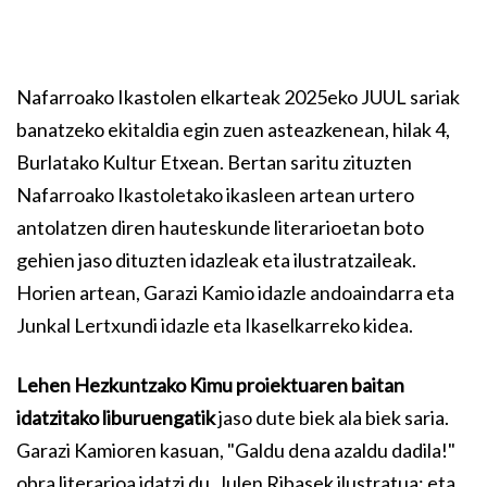
Nafarroako Ikastolen elkarteak 2025eko JUUL sariak
banatzeko ekitaldia egin zuen asteazkenean, hilak 4,
Burlatako Kultur Etxean. Bertan saritu zituzten
Nafarroako Ikastoletako ikasleen artean urtero
antolatzen diren hauteskunde literarioetan boto
gehien jaso dituzten idazleak eta ilustratzaileak.
Horien artean, Garazi Kamio idazle andoaindarra eta
Junkal Lertxundi idazle eta Ikaselkarreko kidea.
Lehen Hezkuntzako Kimu proiektuaren baitan
idatzitako liburuengatik
jaso dute biek ala biek saria.
Garazi Kamioren kasuan, "Galdu dena azaldu dadila!"
obra literarioa idatzi du, Julen Ribasek ilustratua; eta