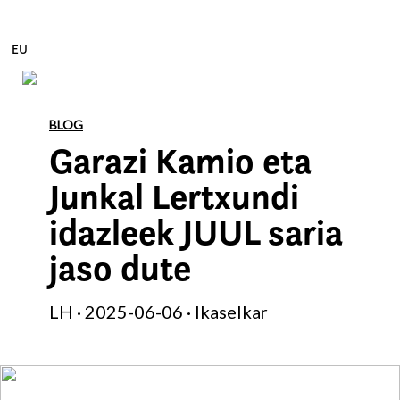
EU
Edukira zuzenean joan
BLOG
Garazi Kamio eta
Junkal Lertxundi
idazleek JUUL saria
jaso dute
LH · 2025-06-06 · Ikaselkar