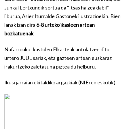
Junkal Lertxundik sortua da "Itsas haizea dabil"
liburua, Asier Iturralde Gastonek ilustrazioekin. Bien
lanak izan dira
6-8 urteko ikasleen artean
bozkatuenak
.
Nafarroako Ikastolen Elkarteak antolatzen ditu
urtero JUUL sariak, eta gazteen artean euskaraz
irakurtzeko zaletasuna piztea du helburu.
Ikusi jarraian ekitaldiko argazkiak (NIEren eskutik):