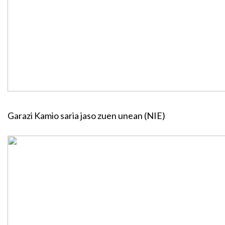
Garazi Kamio saria jaso zuen unean (NIE)