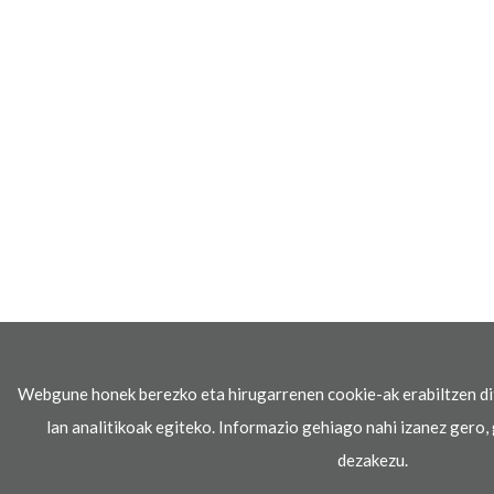
Webgune honek berezko eta hirugarrenen cookie-ak erabiltzen di
lan analitikoak egiteko. Informazio gehiago nahi izanez gero, 
dezakezu.