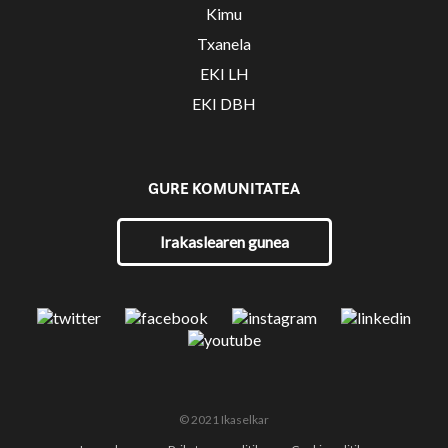
Kimu
Txanela
EKI LH
EKI DBH
GURE KOMUNITATEA
Irakaslearen gunea
© 2021 Ikaselkar