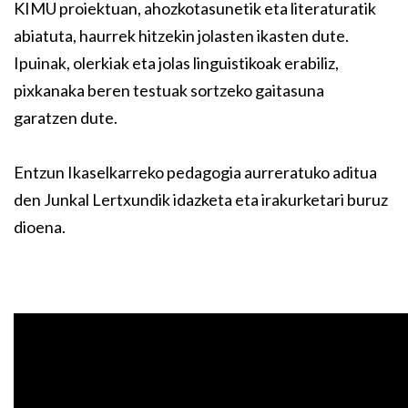
KIMU proiektuan, ahozkotasunetik eta literaturatik
abiatuta, haurrek hitzekin jolasten ikasten dute.
Ipuinak, olerkiak eta jolas linguistikoak erabiliz,
pixkanaka beren testuak sortzeko gaitasuna
garatzen dute.
Entzun Ikaselkarreko pedagogia aurreratuko aditua
den Junkal Lertxundik idazketa eta irakurketari buruz
dioena.