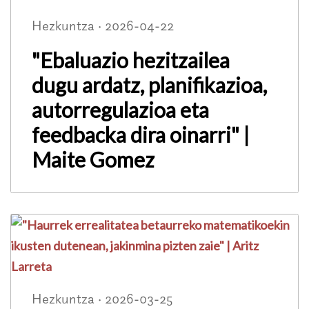
Hezkuntza · 2026-04-22
"Ebaluazio hezitzailea
dugu ardatz, planifikazioa,
autorregulazioa eta
feedbacka dira oinarri" |
Maite Gomez
Hezkuntza · 2026-03-25