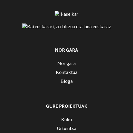
NOR GARA
Nor gara
Kontaktua
Bloga
GURE PROIEKTUAK
Kuku
Urtxintxa