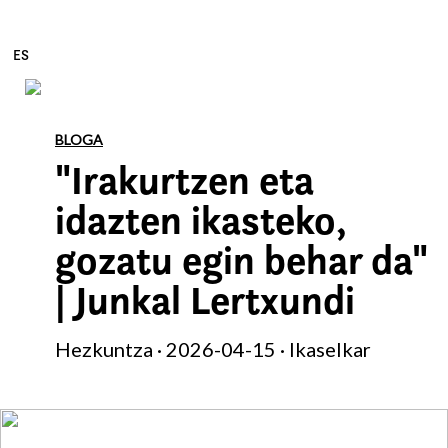
ES
Edukira zuzenean joan
BLOGA
"Irakurtzen eta
idazten ikasteko,
gozatu egin behar da"
| Junkal Lertxundi
Hezkuntza · 2026-04-15 · Ikaselkar