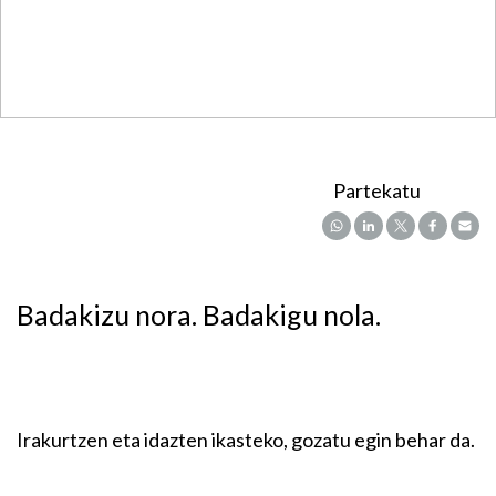
Partekatu
Badakizu nora. Badakigu nola.
Irakurtzen eta idazten ikasteko, gozatu egin behar da.