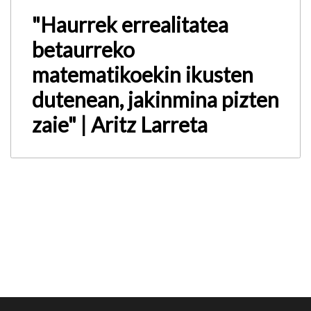
"Haurrek errealitatea
betaurreko
matematikoekin ikusten
dutenean, jakinmina pizten
zaie" | Aritz Larreta