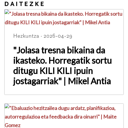
DAITEZKE
Hezkuntza · 2026-04-29
"Jolasa tresna bikaina da
ikasteko. Horregatik sortu
ditugu KILI KILI ipuin
jostagarriak" | Mikel Antia