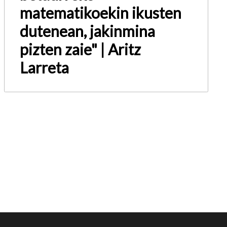
matematikoekin ikusten
dutenean, jakinmina
pizten zaie" | Aritz
Larreta