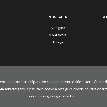
NOR GARA
GU
Nor gara
Kontaktua
Bloga
renenak. Hautatu nabigatzeko nahiago duzun cookie aukera. Guztiz d
oia sakatuz gero, aipatutako cookieak eta gure cookie politika onart
informazio gehiago lortzeko.