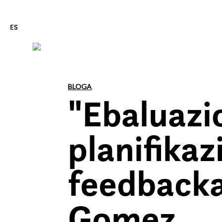
ES
Edukira zuzenean joan
BLOGA
"Ebaluazio
planifikaz
feedbacka 
Gomez