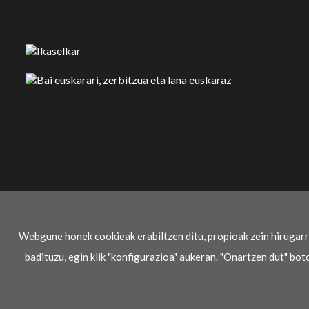
Webgune honek cookieak erabiltzen ditu, propioak zein hirugar
badituzu, egin klik "konfigurazioa" aukeran. "Onartzen dut" bot
Lege oharra
Pribatasun-politika
Cookie politika
© 2021 Ikaselkar