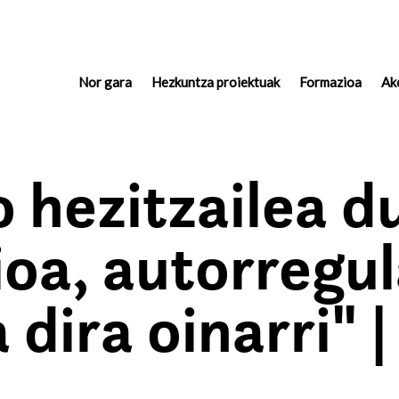
Nor gara
(actual)
Hezkuntza proiektuak
Formazioa
Ak
 hezitzailea d
ioa, autorregu
dira oinarri" 