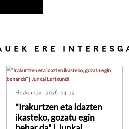
AUEK ERE INTERESG
Hezkuntza · 2026-04-15
"Irakurtzen eta idazten
ikasteko, gozatu egin
behar da" | Junkal