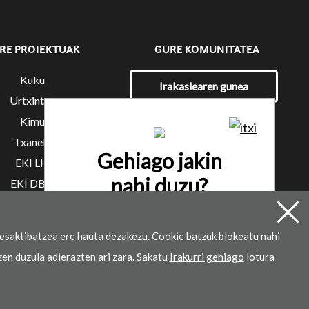
RE PROIEKTUAK
GURE KOMUNITATEA
Kuku
Irakaslearen gunea
Urtxintxa
Kimu
Txanela
Gehiago jakin
EKI LH
nahi duzu?
EKI DBH
Hitzordua eskatu
esaktibatzea ere hauta dezakezu. Cookie batzuk blokeatu nahi
zen duzula adierazten ari zara. Sakatu
Irakurri gehiago
lotura
k garatua