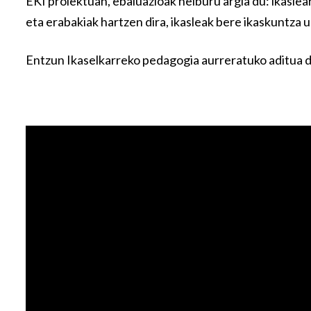
EKI proiektuan, ebaluazioak helburu argia du: ikaslea
eta erabakiak hartzen dira, ikasleak bere ikaskuntza 
Entzun Ikaselkarreko pedagogia aurreratuko aditua 