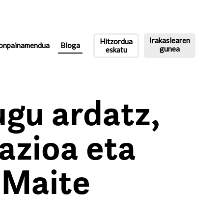
Irakaslearen
Hitzordua
onpainamendua
Bloga
gunea
eskatu
ugu ardatz,
lazioa eta
| Maite