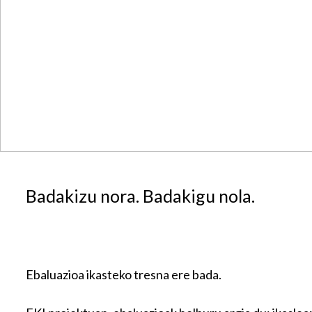
Badakizu nora. Badakigu nola.
Ebaluazioa ikasteko tresna ere bada.