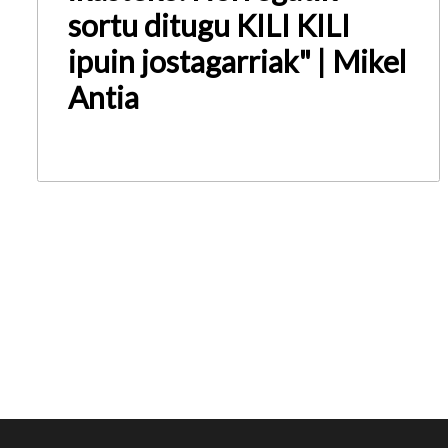
sortu ditugu KILI KILI
ipuin jostagarriak" | Mikel
Antia