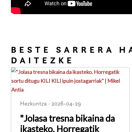
BESTE SARRERA H
DAITEZKE
Hezkuntza · 2026-04-29
"Jolasa tresna bikaina da
ikasteko. Horregatik