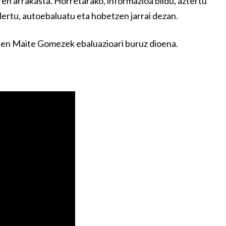
ren arrakasta. Horretarako, informazioa bildu, aztertu
ulertu, autoebaluatu eta hobetzen jarrai dezan.
den Maite Gomezek ebaluazioari buruz dioena.