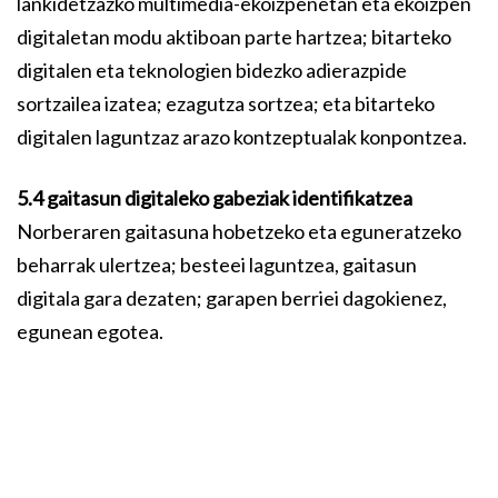
lankidetzazko multimedia-ekoizpenetan eta ekoizpen
digitaletan modu aktiboan parte hartzea; bitarteko
digitalen eta teknologien bidezko adierazpide
sortzailea izatea; ezagutza sortzea; eta bitarteko
digitalen laguntzaz arazo kontzeptualak konpontzea.
5.4 gaitasun digitaleko gabeziak identifikatzea
Norberaren gaitasuna hobetzeko eta eguneratzeko
beharrak ulertzea; besteei laguntzea, gaitasun
digitala gara dezaten; garapen berriei dagokienez,
egunean egotea.