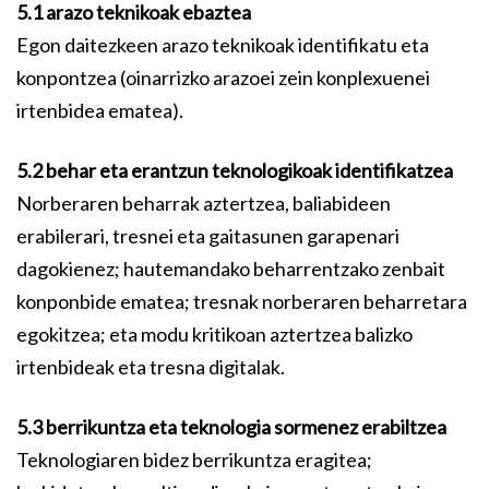
5.1 arazo teknikoak ebaztea
Egon daitezkeen arazo teknikoak identifikatu eta
konpontzea (oinarrizko arazoei zein konplexuenei
irtenbidea ematea).
5.2 behar eta erantzun teknologikoak identifikatzea
Norberaren beharrak aztertzea, baliabideen
erabilerari, tresnei eta gaitasunen garapenari
dagokienez; hautemandako beharrentzako zenbait
konponbide ematea; tresnak norberaren beharretara
egokitzea; eta modu kritikoan aztertzea balizko
irtenbideak eta tresna digitalak.
5.3 berrikuntza eta teknologia sormenez erabiltzea
Teknologiaren bidez berrikuntza eragitea;