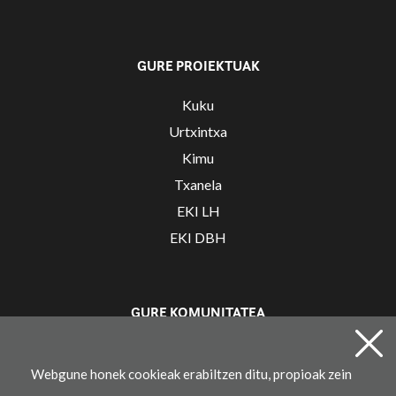
GURE PROIEKTUAK
Kuku
Urtxintxa
Kimu
Txanela
EKI LH
EKI DBH
GURE KOMUNITATEA
Irakaslearen gunea
Webgune honek cookieak erabiltzen ditu, propioak zein