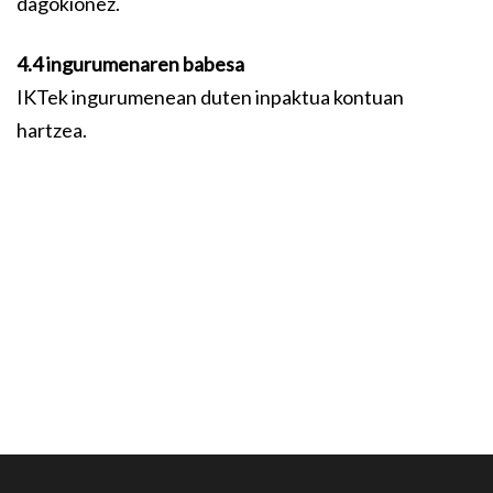
dagokionez.
4.4 ingurumenaren babesa
IKTek ingurumenean duten inpaktua kontuan
hartzea.