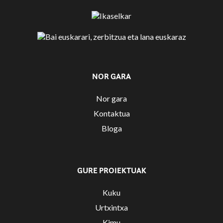
NOR GARA
Nor gara
Kontaktua
Bloga
GURE PROIEKTUAK
Kuku
Urtxintxa
Kimu