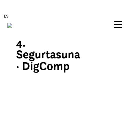
ES
4.
Edukira zuzenean joan
Segurtasuna
· DigComp