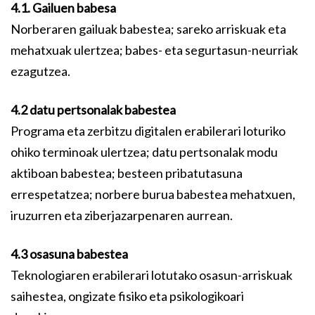
4.1. Gailuen babesa
Norberaren gailuak babestea; sareko arriskuak eta
mehatxuak ulertzea; babes- eta segurtasun-neurriak
ezagutzea.
4.2 datu pertsonalak babestea
Programa eta zerbitzu digitalen erabilerari loturiko
ohiko terminoak ulertzea; datu pertsonalak modu
aktiboan babestea; besteen pribatutasuna
errespetatzea; norbere burua babestea mehatxuen,
iruzurren eta ziberjazarpenaren aurrean.
4.3 osasuna babestea
Teknologiaren erabilerari lotutako osasun-arriskuak
saihestea, ongizate fisiko eta psikologikoari