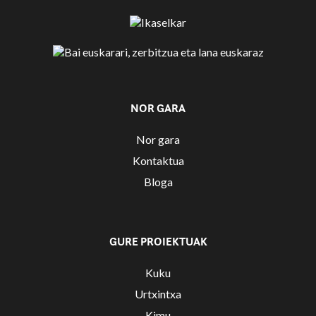
NOR GARA
Nor gara
Kontaktua
Bloga
GURE PROIEKTUAK
Kuku
Urtxintxa
Kimu