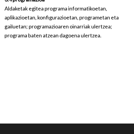
Aldaketak egitea programa informatikoetan,
aplikazioetan, konfigurazioetan, programetan eta
gailuetan; programazioaren oinarriak ulertzea;
programa baten atzean dagoena ulertzea.