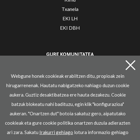
Txanela
EKI LH
EKI DBH
GURE KOMUNITATEA
Irakaslearen gunea
Webgune honek cookieak erabiltzen ditu, propioak zein
hirugarrenenak. Hautatu nabigatzeko nahiago duzun cookie
aukera. Guztiz desaktibatzea ere hauta dezakezu. Cookie
batzuk blokeatu nahi badituzu, egin klik "konfigurazioa"
aukeran. "Onartzen dut" botoia sakatuz gero, aipatutako
cookieak eta gure cookie politika onartzen duzula adierazten
© 2021 Ikaselkar
ari zara. Sakatu
Irakurri gehiago
lotura informazio gehiago
Lege oharra
Pribatasun-politika
Cookie politika