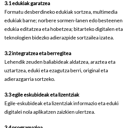
3.1 edukiak garatzea
Formatu desberdineko edukiak sortzea, multimedia
edukiak barne; norbere sormen-lanen edo besteenen
edukia editatzea eta hobetzea; bitarteko digitalen eta
teknologien bidezko adierazpide sortzailea izatea.
3.2 integratzea eta berregitea
Lehendik zeuden baliabideak aldatzea, araztea eta
uztartzea, eduki eta ezagutza berri, original eta
adierazgarria sortzeko.
3.3 egile eskubideak eta lizentziak
Egile-eskubideak eta lizentziak informazio eta eduki
digitalei nola aplikatzen zaizkien ulertzea.
3.4 programazioa