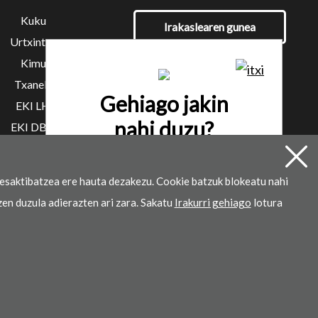
Kuku
Irakaslearen gunea
Urtxintxa
Kimu
Txanela
Gehiago jakin
EKI LH
nahi duzu?
EKI DBH
Hitzordua eskatu
esaktibatzea ere hauta dezakezu. Cookie batzuk blokeatu nahi
zen duzula adierazten ari zara. Sakatu
Irakurri gehiago
lotura
k garatua