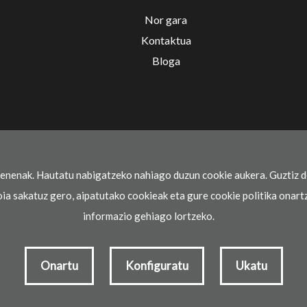
Nor gara
Kontaktua
Bloga
renenak. Hautatu nabigatzeko nahiago duzun cookie aukera. Guztiz d
oia sakatuz gero, aipatutako cookieak eta gure cookie politika onart
informazio gehiago lortzeko.
Onartu
Konfiguratu
Ukatu