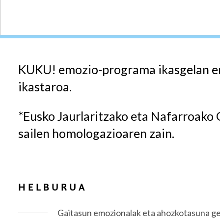
KUKU! emozio-programa ikasgelan era
ikastaroa.
*Eusko Jaurlaritzako eta Nafarroak
sailen homologazioaren zain.
HELBURUA
Gaitasun emozionalak eta ahozkotasuna ge