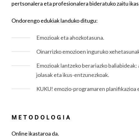
pertsonalera eta profesionalera bideratuko zaitu ika
Ondorengo edukiak landuko ditugu:
Emozioak eta ahozkotasuna.
Oinarrizko emozioen inguruko xehetasunak: 
Emozioak lantzeko berariazko baliabideak: 
jolasak eta ikus-entzunezkoak.
KUKU! emozio-programaren planifikazioa e
METODOLOGIA
Online ikastaroa da.