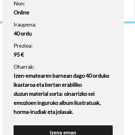
Non:
Online
Iraupena:
40 ordu
Prezioa:
95 €
Oharrak:
Izen-ematearen barnean dago 40 orduko
ikastaroa eta bertan erabiliko
duzun material sorta: oinarrizko sei
emozioen inguruko album ilustratuak,
horma-irudiak eta jolasak.
Izena eman