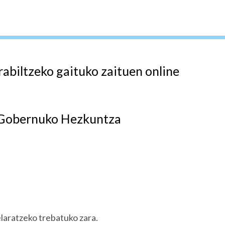
biltzeko gaituko zaituen online
o Gobernuko Hezkuntza
laratzeko trebatuko zara.