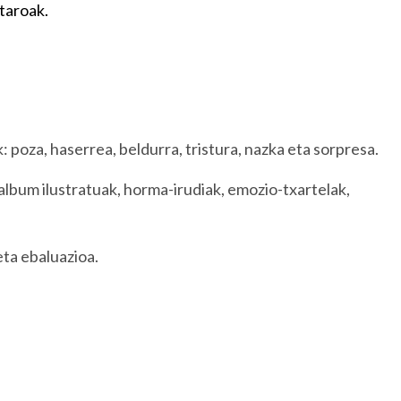
staroak.
poza, haserrea, beldurra, tristura, nazka eta sorpresa.
album ilustratuak, horma-irudiak, emozio-txartelak,
ta ebaluazioa.