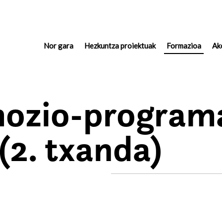
Nor gara
(actual)
Hezkuntza proiektuak
Formazioa
Ak
ozio-program
(2. txanda)