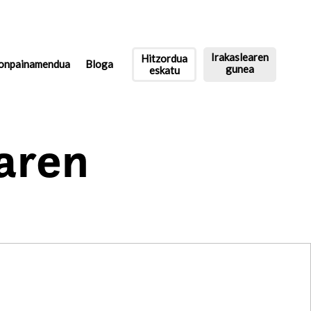
Irakaslearen
Hitzordua
onpainamendua
Bloga
gunea
eskatu
aren