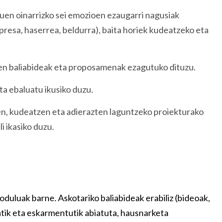
n oinarrizko sei emozioen ezaugarri nagusiak
rpresa, haserrea, beldurra), baita horiek kudeatzeko eta
n baliabideak eta proposamenak ezagutuko dituzu.
a ebaluatu ikusiko duzu.
n, kudeatzen eta adierazten laguntzeko proiekturako
i ikasiko duzu.
duluak barne. Askotariko baliabideak erabiliz (bideoak,
tik eta eskarmentutik abiatuta, hausnarketa