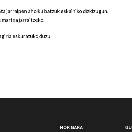
ta jarraipen aholku batzuk eskainiko dizkizugun.
 martxa jarraitzeko.
agiria eskuratuko duzu.
NOR GARA
GU