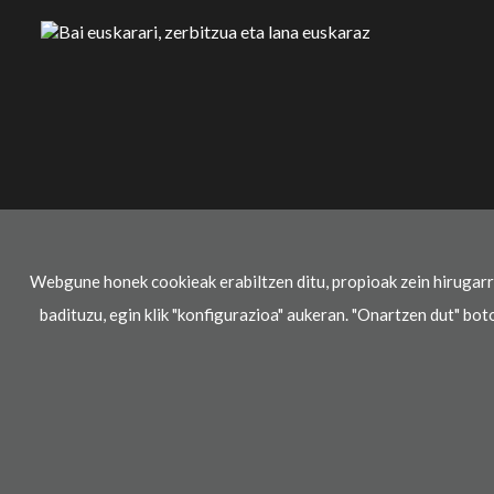
Webgune honek cookieak erabiltzen ditu, propioak zein hirugar
badituzu, egin klik "konfigurazioa" aukeran. "Onartzen dut" bot
Lege oharra
Pribatasun-politika
Cookie politika
© 2021 Ikaselkar