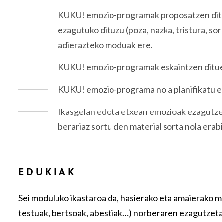
KUKU! emozio-programak proposatzen ditue
ezagutuko dituzu (poza, nazka, tristura, so
adierazteko moduak ere.
KUKU! emozio-programak eskaintzen ditue
KUKU! emozio-programa nola planifikatu et
Ikasgelan edota etxean emozioak ezagutze
berariaz sortu den material sorta nola erabil
EDUKIAK
Sei moduluko ikastaroa da, hasierako eta amaierako mo
testuak, bertsoak, abestiak…) norberaren ezagutzeta