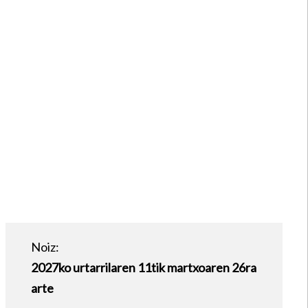
Noiz:
2027ko urtarrilaren 11tik martxoaren 26ra
arte