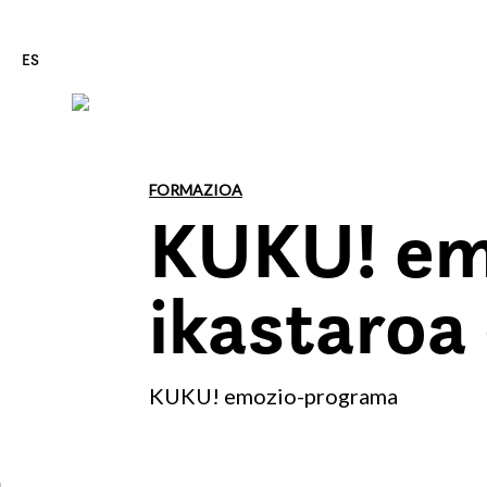
ES
Edukira zuzenean joan
FORMAZIOA
KUKU! em
ikastaroa 
KUKU! emozio-programa