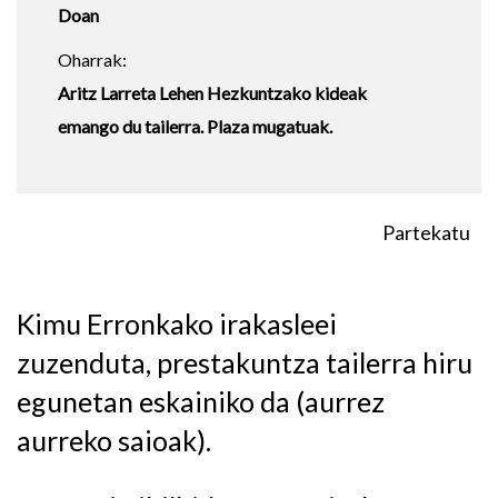
Doan
Oharrak:
Aritz Larreta Lehen Hezkuntzako kideak
emango du tailerra. Plaza mugatuak.
Partekatu
Kimu Erronkako irakasleei
zuzenduta, prestakuntza tailerra hiru
egunetan eskainiko da (aurrez
aurreko saioak).