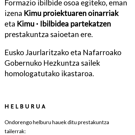
Formazio ibilbide osoa egiteko, eman
izena
Kimu proiektuaren oinarriak
eta
Kimu · Ibilbidea partekatzen
prestakuntza saioetan ere.
Eusko Jaurlaritzako eta Nafarroako
Gobernuko Hezkuntza sailek
homologatutako ikastaroa.
HELBURUA
Ondorengo helburu hauek ditu prestakuntza
tailerrak: