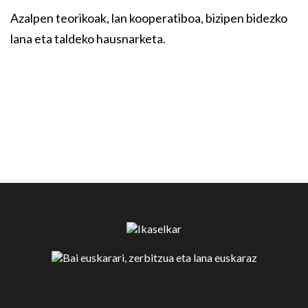
Azalpen teorikoak, lan kooperatiboa, bizipen bidezko
lana eta taldeko hausnarketa.