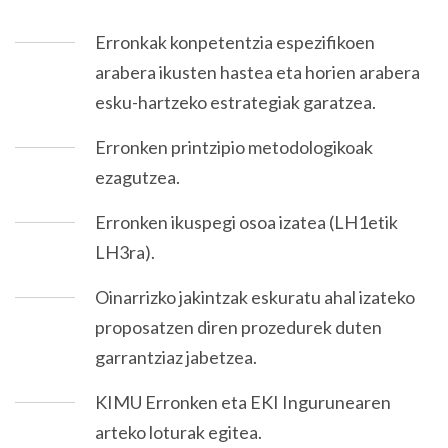
Erronkak konpetentzia espezifikoen
arabera ikusten hastea eta horien arabera
esku-hartzeko estrategiak garatzea.
Erronken printzipio metodologikoak
ezagutzea.
Erronken ikuspegi osoa izatea (LH1etik
LH3ra).
Oinarrizko jakintzak eskuratu ahal izateko
proposatzen diren prozedurek duten
garrantziaz jabetzea.
KIMU Erronken eta EKI Ingurunearen
arteko loturak egitea.