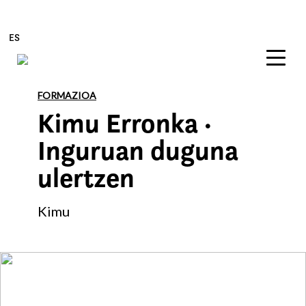
ES
Edukira zuzenean joan
FORMAZIOA
Kimu Erronka ·
Inguruan duguna
ulertzen
Kimu