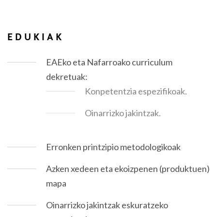
EDUKIAK
EAEko eta Nafarroako curriculum
dekretuak:
Konpetentzia espezifikoak.
Oinarrizko jakintzak.
Erronken printzipio metodologikoak
Azken xedeen eta ekoizpenen (produktuen)
mapa
Oinarrizko jakintzak eskuratzeko