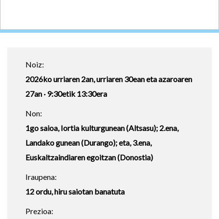
Noiz:
2026ko urriaren 2an, urriaren 30ean eta azaroaren
27an · 9:30etik 13:30era
Non:
1go saioa, Iortia kulturgunean (Altsasu); 2.ena,
Landako gunean (Durango); eta, 3.ena,
Euskaltzaindiaren egoitzan (Donostia)
Iraupena:
12 ordu, hiru saiotan banatuta
Prezioa: