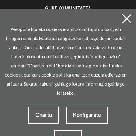
GURE KOMUNITATEA
Irakaslearen gunea
Webgune honek cookieak erabiltzen ditu, propioak zein
hirugarrenenak. Hautatu nabigatzeko nahiago duzun cookie
aukera. Guztiz desaktibatzea ere hauta dezakezu. Cookie
batzuk blokeatu nahi badituzu, egin klik "konfigurazioa"
aukeran. "Onartzen dut" botoia sakatuz gero, aipatutako
cookieak eta gure cookie politika onartzen duzula adierazten
© 2021 Ikaselkar
ari zara. Sakatu
Irakurri gehiago
lotura informazio gehiago
Lege oharra
Pribatasun-politika
Cookie politika
lortzeko.
k garatua
Onartu
Konfiguratu
Izena eman