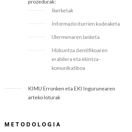
prozedurak:
Ikerketak
Informazio iturrien kudeaketa
Ulermenaren lanketa
Hizkuntza zientifikoaren
erabilera eta ekintza-
komunikatiboa
KIMU Erronken eta EKI Ingurunearen
arteko loturak
METODOLOGIA