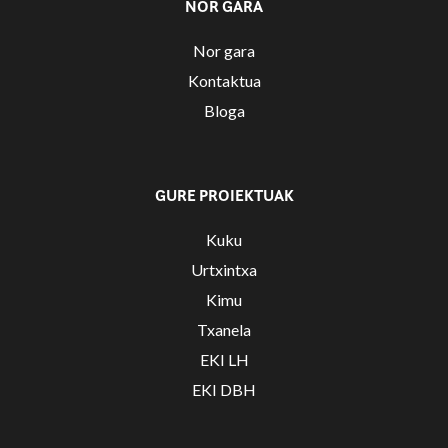
NOR GARA
Nor gara
Kontaktua
Bloga
GURE PROIEKTUAK
Kuku
Urtxintxa
Kimu
Txanela
EKI LH
EKI DBH