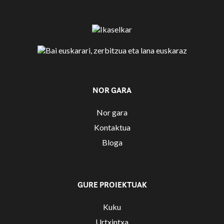
NOR GARA
Nor gara
Kontaktua
Bloga
GURE PROIEKTUAK
Kuku
Urtxintxa