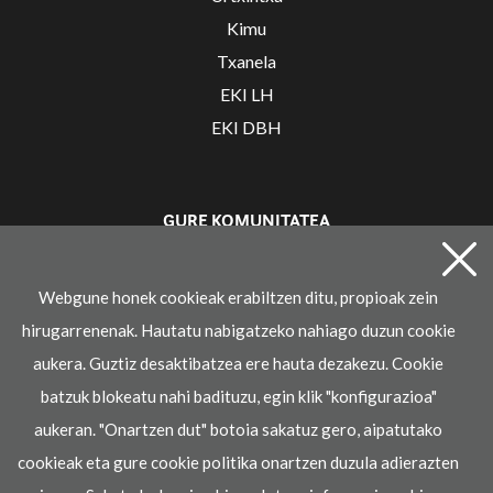
Kimu
Txanela
EKI LH
EKI DBH
GURE KOMUNITATEA
Irakaslearen gunea
Webgune honek cookieak erabiltzen ditu, propioak zein
hirugarrenenak. Hautatu nabigatzeko nahiago duzun cookie
aukera. Guztiz desaktibatzea ere hauta dezakezu. Cookie
batzuk blokeatu nahi badituzu, egin klik "konfigurazioa"
aukeran. "Onartzen dut" botoia sakatuz gero, aipatutako
cookieak eta gure cookie politika onartzen duzula adierazten
© 2021 Ikaselkar