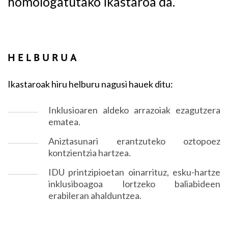
homologatutako ikastaroa da.
HELBURUA
Ikastaroak hiru helburu nagusi hauek ditu:
Inklusioaren aldeko arrazoiak ezagutzera
ematea.
Aniztasunari erantzuteko oztopoez
kontzientzia hartzea.
IDU printzipioetan oinarrituz, esku-hartze
inklusiboagoa lortzeko baliabideen
erabileran ahalduntzea.