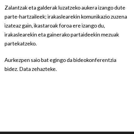
Zalantzak eta galderak luzatzeko aukera izango dute
parte-hartzaileek; irakaslearekin komunikazio zuzena
izateaz gain, ikastaroak foroa ere izango du,
irakaslearekin eta gainerako partaideekin mezuak
partekatzeko.
Aurkezpen saio bat egingo da bideokonferentzia
bidez. Data zehazteke.