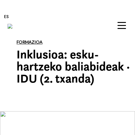
ES
Edukira zuzenean joan
FORMAZIOA
Inklusioa: esku-
hartzeko baliabideak ·
IDU (2. txanda)