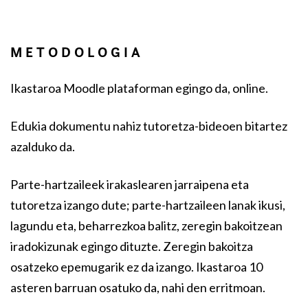
METODOLOGIA
Ikastaroa Moodle plataforman egingo da, online.
Edukia dokumentu nahiz tutoretza-bideoen bitartez
azalduko da.
Parte-hartzaileek irakaslearen jarraipena eta
tutoretza izango dute; parte-hartzaileen lanak ikusi,
lagundu eta, beharrezkoa balitz, zeregin bakoitzean
iradokizunak egingo dituzte. Zeregin bakoitza
osatzeko epemugarik ez da izango. Ikastaroa 10
asteren barruan osatuko da, nahi den erritmoan.