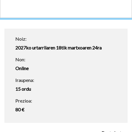
Noiz:
2027ko urtarrilaren 18tik martxoaren 24ra
Non:
Online
Iraupena:
15 ordu
Prezioa:
80 €