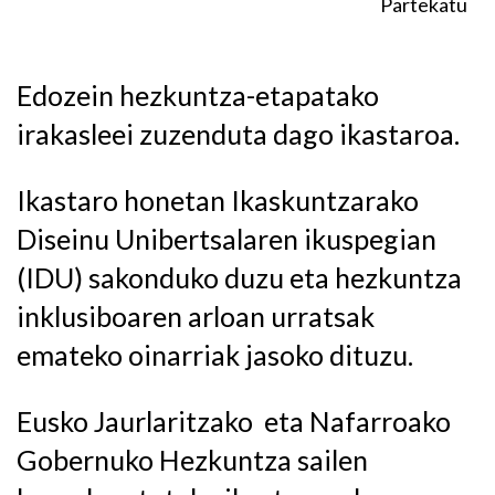
Partekatu
Edozein hezkuntza-etapatako
irakasleei zuzenduta dago ikastaroa.
Ikastaro honetan Ikaskuntzarako
Diseinu Unibertsalaren ikuspegian
(IDU) sakonduko duzu eta hezkuntza
inklusiboaren arloan urratsak
emateko oinarriak jasoko dituzu.
Eusko Jaurlaritzako eta Nafarroako
Gobernuko Hezkuntza sailen