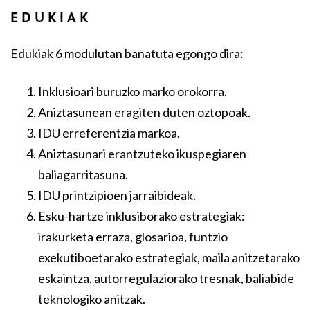
EDUKIAK
Edukiak 6 modulutan banatuta egongo dira:
Inklusioari buruzko marko orokorra.
Aniztasunean eragiten duten oztopoak.
IDU erreferentzia markoa.
Aniztasunari erantzuteko ikuspegiaren
baliagarritasuna.
IDU printzipioen jarraibideak.
Esku-hartze inklusiborako estrategiak:
irakurketa erraza, glosarioa, funtzio
exekutiboetarako estrategiak, maila anitzetarako
eskaintza, autorregulaziorako tresnak, baliabide
teknologiko anitzak.