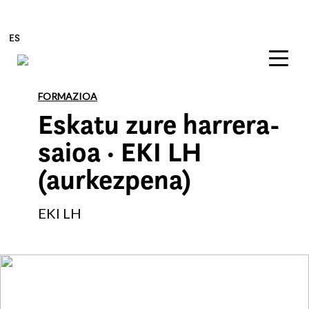
ES
Edukira zuzenean joan
FORMAZIOA
Eskatu zure harrera-
saioa · EKI LH
(aurkezpena)
EKI LH