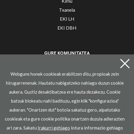
Kimu
Txanela
EKI LH
EKI DBH
GURE KOMUNITATEA
Irakaslearen gunea
Webgune honek cookieak erabiltzen ditu, propioak zein
hirugarrenenak. Hautatu nabigatzeko nahiago duzun cookie
aukera. Guztiz desaktibatzea ere hauta dezakezu. Cookie
batzuk blokeatu nahi badituzu, egin klik "konfigurazioa"
aukeran. "Onartzen dut" botoia sakatuz gero, aipatutako
cookieak eta gure cookie politika onartzen duzula adierazten
© 2021 Ikaselkar
ari zara. Sakatu
Irakurri gehiago
lotura informazio gehiago
Lege oharra
Pribatasun-politika
Cookie politika