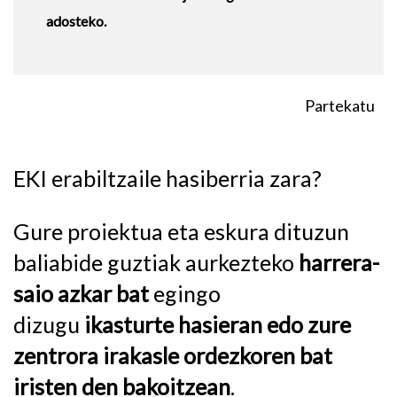
adosteko.
Partekatu
EKI erabiltzaile hasiberria zara?
Gure proiektua eta eskura dituzun
baliabide guztiak aurkezteko
harrera-
saio azkar bat
egingo
dizugu
ikasturte hasieran edo zure
zentrora irakasle ordezkoren bat
iristen den bakoitzean
.