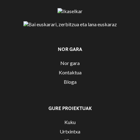
NOR GARA
Nor gara
Kontaktua
Bloga
GURE PROIEKTUAK
Kuku
Urtxintxa