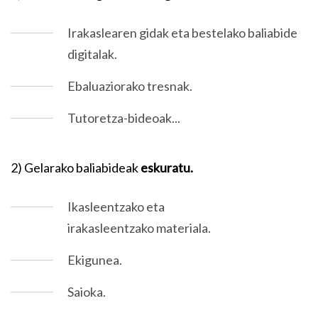
Irakaslearen gidak eta bestelako baliabide
digitalak.
Ebaluaziorako tresnak.
Tutoretza-bideoak...
2) Gelarako baliabideak
eskuratu.
Ikasleentzako eta
irakasleentzako materiala.
Ekigunea.
Saioka.