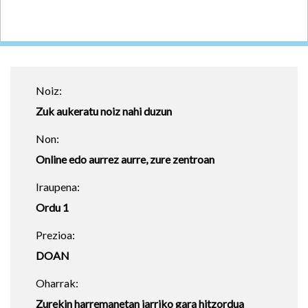
Noiz:
Zuk aukeratu noiz nahi duzun
Non:
Online edo aurrez aurre, zure zentroan
Iraupena:
Ordu 1
Prezioa:
DOAN
Oharrak:
Zurekin harremanetan jarriko gara hitzordua