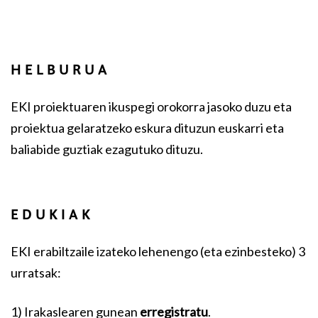
HELBURUA
EKI proiektuaren ikuspegi orokorra jasoko duzu eta
proiektua gelaratzeko eskura dituzun euskarri eta
baliabide guztiak ezagutuko dituzu.
EDUKIAK
EKI erabiltzaile izateko lehenengo (eta ezinbesteko) 3
urratsak:
1) Irakaslearen gunean
erregistratu
.