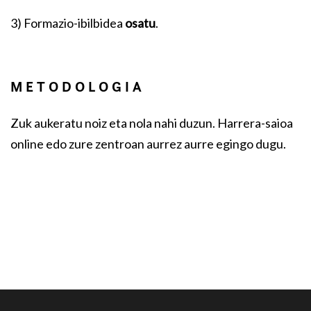
3) Formazio-ibilbidea
osatu
.
METODOLOGIA
Zuk aukeratu noiz eta nola nahi duzun. Harrera-saioa
online edo zure zentroan aurrez aurre egingo dugu.