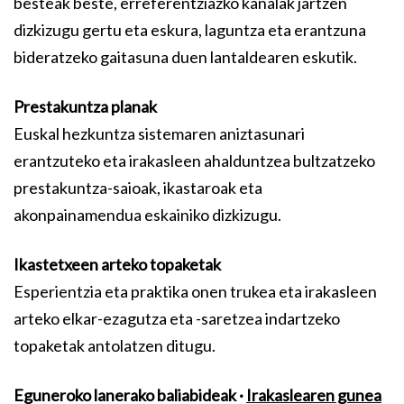
besteak beste, erreferentziazko kanalak jartzen
dizkizugu gertu eta eskura, laguntza eta erantzuna
bideratzeko gaitasuna duen lantaldearen eskutik.
Prestakuntza planak
Euskal hezkuntza sistemaren aniztasunari
erantzuteko eta irakasleen ahalduntzea bultzatzeko
prestakuntza-saioak, ikastaroak eta
akonpainamendua eskainiko dizkizugu.
Ikastetxeen arteko topaketak
Esperientzia eta praktika onen trukea eta irakasleen
arteko elkar-ezagutza eta -saretzea indartzeko
topaketak antolatzen ditugu.
Eguneroko lanerako baliabideak ·
Irakaslearen gunea