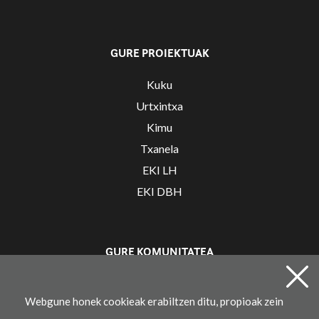
GURE PROIEKTUAK
Kuku
Urtxintxa
Kimu
Txanela
EKI LH
EKI DBH
GURE KOMUNITATEA
Irakaslearen gunea
Webgune honek cookieak erabiltzen ditu, propioak zein