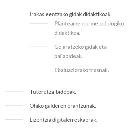
Irakasleentzako gidak didaktikoak.
Planteamendu metodologiko
didaktikoa.
Gelaratzeko gidak eta
baliabideak.
Ebaluaziorako tresnak.
Tutoretza-bideoak.
Ohiko galderen erantzunak.
Lizentzia digitalen eskaerak.