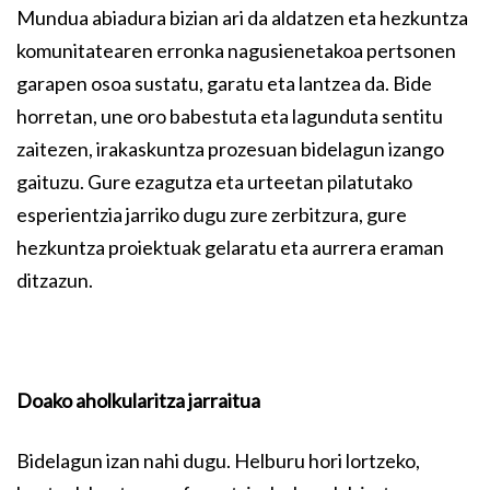
Mundua abiadura bizian ari da aldatzen eta hezkuntza
komunitatearen erronka nagusienetakoa pertsonen
garapen osoa sustatu, garatu eta lantzea da. Bide
horretan, une oro babestuta eta lagunduta sentitu
zaitezen, irakaskuntza prozesuan bidelagun izango
gaituzu. Gure ezagutza eta urteetan pilatutako
esperientzia jarriko dugu zure zerbitzura, gure
hezkuntza proiektuak gelaratu eta aurrera eraman
ditzazun.
Doako aholkularitza jarraitua
Bidelagun izan nahi dugu. Helburu hori lortzeko,