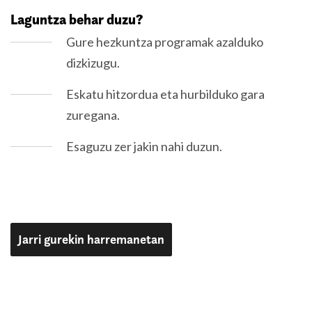
Laguntza behar duzu?
Gure hezkuntza programak azalduko
dizkizugu.
Eskatu hitzordua eta hurbilduko gara
zuregana.
Esaguzu zer jakin nahi duzun.
Jarri gurekin harremanetan