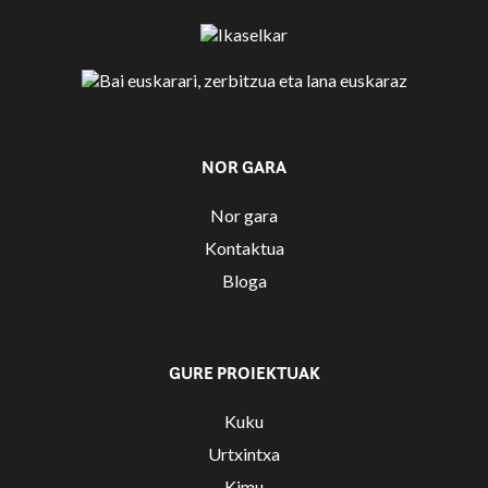
NOR GARA
Nor gara
Kontaktua
Bloga
GURE PROIEKTUAK
Kuku
Urtxintxa
Kimu