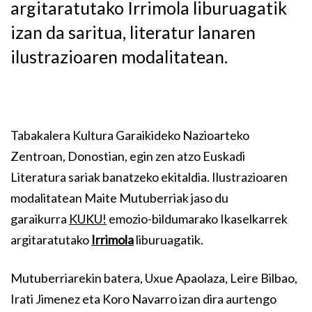
argitaratutako Irrimola liburuagatik
izan da saritua, literatur lanaren
ilustrazioaren modalitatean.
Tabakalera Kultura Garaikideko Nazioarteko
Zentroan, Donostian, egin zen atzo Euskadi
Literatura sariak banatzeko ekitaldia. Ilustrazioaren
modalitatean Maite Mutuberriak jaso du
garaikurra
KUKU!
emozio-bildumarako Ikaselkarrek
argitaratutako
Irrimola
liburuagatik.
Mutuberriarekin batera, Uxue Apaolaza, Leire Bilbao,
Irati Jimenez eta Koro Navarro izan dira aurtengo