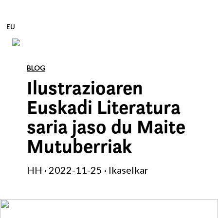
EU
Edukira zuzenean joan
BLOG
Ilustrazioaren
Euskadi Literatura
saria jaso du Maite
Mutuberriak
HH · 2022-11-25 · Ikaselkar