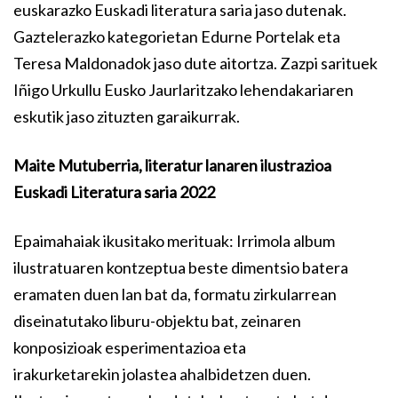
euskarazko Euskadi literatura saria jaso dutenak.
Gaztelerazko kategorietan Edurne Portelak eta
Teresa Maldonadok jaso dute aitortza. Zazpi sarituek
Iñigo Urkullu Eusko Jaurlaritzako lehendakariaren
eskutik jaso zituzten garaikurrak.
Maite Mutuberria, literatur lanaren ilustrazioa
Euskadi Literatura saria 2022
Epaimahaiak ikusitako merituak: Irrimola album
ilustratuaren kontzeptua beste dimentsio batera
eramaten duen lan bat da, formatu zirkularrean
diseinatutako liburu-objektu bat, zeinaren
konposizioak esperimentazioa eta
irakurketarekin jolastea ahalbidetzen duen.