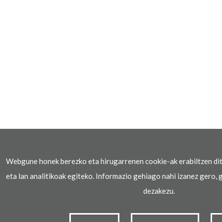
Webgune honek berezko eta hirugarrenen cookie-ak erabiltzen di
eta lan analitikoak egiteko. Informazio gehiago nahi izanez gero, g
dezakezu.