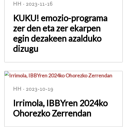
HH · 2023-11-16
KUKU! emozio-programa
zer den eta zer ekarpen
egin dezakeen azalduko
dizugu
HH · 2023-10-19
Irrimola, IBBYren 2024ko
Ohorezko Zerrendan