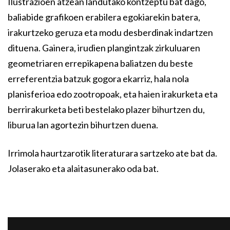
Ilustrazioen atzean landutako kontzeptu bat dago,
baliabide grafikoen erabilera egokiarekin batera,
irakurtzeko geruza eta modu desberdinak indartzen
dituena. Gainera, irudien plangintzak zirkuluaren
geometriaren errepikapena baliatzen du beste
erreferentzia batzuk gogora ekarriz, hala nola
planisferioa edo zootropoak, eta haien irakurketa eta
berrirakurketa beti bestelako plazer bihurtzen du,
liburua lan agortezin bihurtzen duena.
Irrimola haurtzarotik literaturara sartzeko ate bat da.
Jolaserako eta alaitasunerako oda bat.