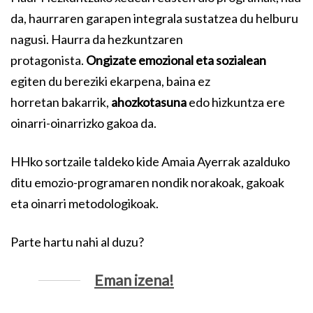
da, haurraren garapen integrala sustatzea du helburu
nagusi. Haurra da hezkuntzaren
protagonista.
Ongizate emozional eta sozialean
egiten du bereziki ekarpena, baina ez
horretan bakarrik,
ahozkotasuna
edo hizkuntza ere
oinarri-oinarrizko gakoa da.
HHko sortzaile taldeko kide Amaia Ayerrak azalduko
ditu emozio-programaren nondik norakoak, gakoak
eta oinarri metodologikoak.
Parte hartu nahi al duzu?
Eman izena!