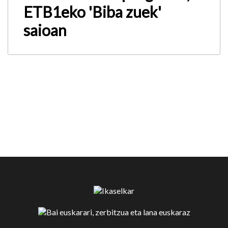
ETB1eko 'Biba zuek'
saioan