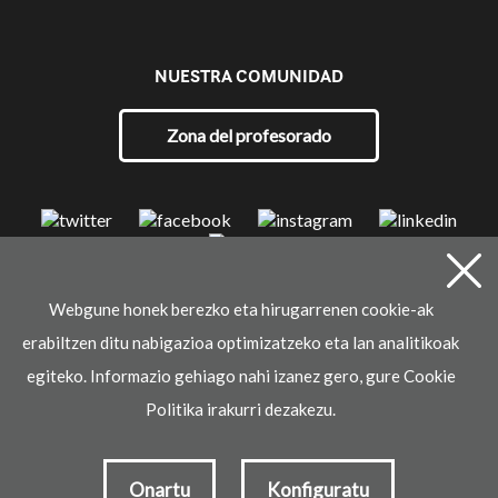
NUESTRA COMUNIDAD
Zona del profesorado
Webgune honek berezko eta hirugarrenen cookie-ak
© 2021 Ikaselkar
erabiltzen ditu nabigazioa optimizatzeko eta lan analitikoak
Aviso legal
Política de privacidad
Política de cookies
egiteko. Informazio gehiago nahi izanez gero, gure Cookie
Desarrollado por
Politika irakurri dezakezu.
Onartu
Konfiguratu