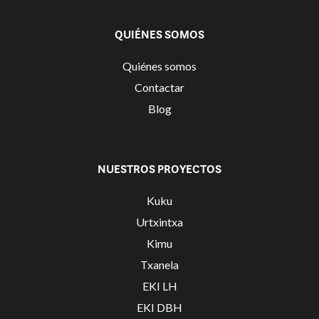
QUIÉNES SOMOS
Quiénes somos
Contactar
Blog
NUESTROS PROYECTOS
Kuku
Urtxintxa
Kimu
Txanela
EKI LH
EKI DBH