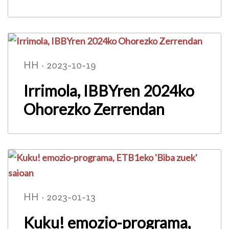
HH · 2023-10-19
Irrimola, IBBYren 2024ko
Ohorezko Zerrendan
HH · 2023-01-13
Kuku! emozio-programa,