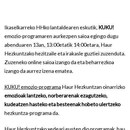
Ikaselkarreko HHko lantaldearen eskutik,
KUKU!
emozio-programaren aurkezpen saioa egingo dugu
abenduaren 13an, 13:00etatik 14:00etara, Haur
Hezkuntzako hezitzaile eta irakasle guztiei zuzenduta.
Zuzeneko online saioa izango da eta beharrezkoa
izango da aurrez izena ematea.
KUKU! emozio-programa
Haur Hezkuntzan oinarrizko
emozioak lantzeko, norberarenak ezagutzeko,
kudeatzen hasteko eta besteenak hobeto ulertzeko
hezkuntza-programa da.
Haur Hezkuntzako xedeari eusten dio programak, hau