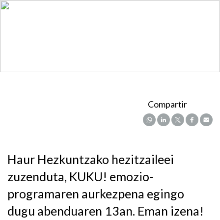
Compartir
Haur Hezkuntzako hezitzaileei
zuzenduta, KUKU! emozio-
programaren aurkezpena egingo
dugu abenduaren 13an. Eman izena!