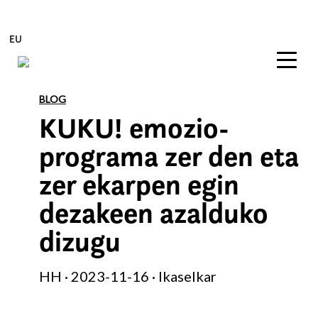
EU
Edukira zuzenean joan
BLOG
KUKU! emozio-
programa zer den eta
zer ekarpen egin
dezakeen azalduko
dizugu
HH · 2023-11-16 · Ikaselkar