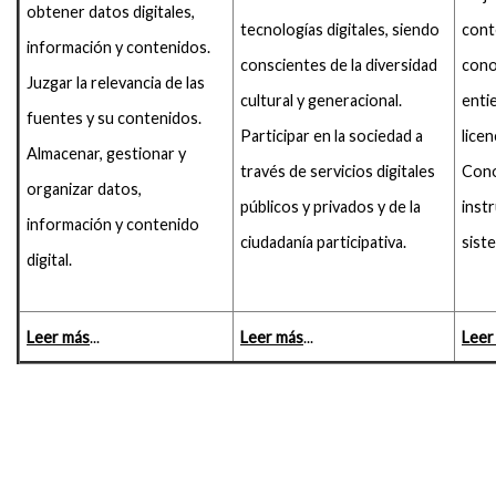
obtener datos digitales,
tecnologías digitales, siendo
cont
información y contenidos.
conscientes de la diversidad
cono
Juzgar la relevancia de las
cultural y generacional.
enti
fuentes y su contenidos.
Participar en la sociedad a
licen
Almacenar, gestionar y
través de servicios digitales
Cono
organizar datos,
públicos y privados y de la
inst
información y contenido
ciudadanía participativa.
sist
digital.
Leer más
...
Leer más
...
Leer