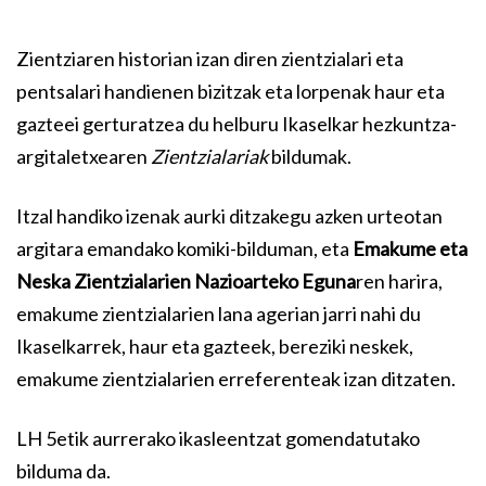
Zientziaren historian izan diren zientzialari eta
pentsalari handienen bizitzak eta lorpenak haur eta
gazteei gerturatzea du helburu Ikaselkar hezkuntza-
argitaletxearen
Zientzialariak
bildumak.
Itzal handiko izenak aurki ditzakegu azken urteotan
argitara emandako komiki-bilduman, eta
Emakume eta
Neska Zientzialarien Nazioarteko Eguna
ren harira,
emakume zientzialarien lana agerian jarri nahi du
Ikaselkarrek, haur eta gazteek, bereziki neskek,
emakume zientzialarien erreferenteak izan ditzaten.
LH 5etik aurrerako ikasleentzat gomendatutako
bilduma da.