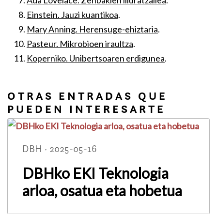
Ada Lovelace. Zenbakien liluratzailea
.
Einstein. Jauzi kuantikoa
.
Mary Anning. Herensuge-ehiztaria
.
Pasteur. Mikrobioen iraultza
.
Koperniko. Unibertsoaren erdigunea
.
OTRAS ENTRADAS QUE
PUEDEN INTERESARTE
DBH · 2025-05-16
DBHko EKI Teknologia
arloa, osatua eta hobetua