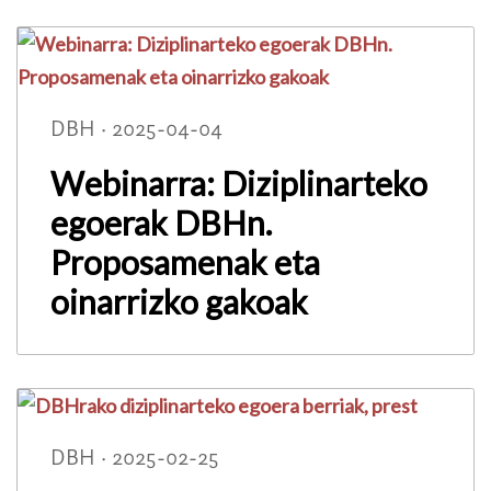
DBH · 2025-04-04
Webinarra: Diziplinarteko
egoerak DBHn.
Proposamenak eta
oinarrizko gakoak
DBH · 2025-02-25