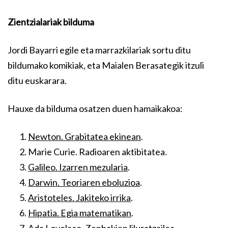
Zientzialariak bilduma
Jordi Bayarri egile eta marrazkilariak sortu ditu
bildumako komikiak, eta Maialen Berasategik itzuli
ditu euskarara.
Hauxe da bilduma osatzen duen hamaikakoa:
Newton. Grabitatea ekinean
.
Marie Curie. Radioaren aktibitatea.
Galileo. Izarren mezularia
.
Darwin. Teoriaren eboluzioa
.
Aristoteles. Jakiteko irrika
.
Hipatia. Egia matematikan
.