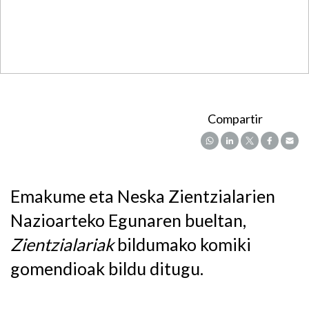
Compartir
Emakume eta Neska Zientzialarien
Nazioarteko Egunaren bueltan,
Zientzialariak
bildumako komiki
gomendioak bildu ditugu.