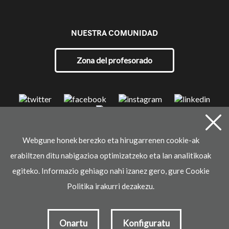
NUESTRA COMUNIDAD
Zona del profesorado
Webgune honek berezko eta hirugarrenen cookie-ak
© 2021 Ikaselkar
erabiltzen ditu nabigazioa optimizatzeko eta lan analitikoak
Aviso legal
Política de privacidad
Política de cookies
egiteko. Informazio gehiago nahi izanez gero, gure Cookie
Desarrollado por
Politika irakurri dezakezu.
Onartu
Konfiguratu