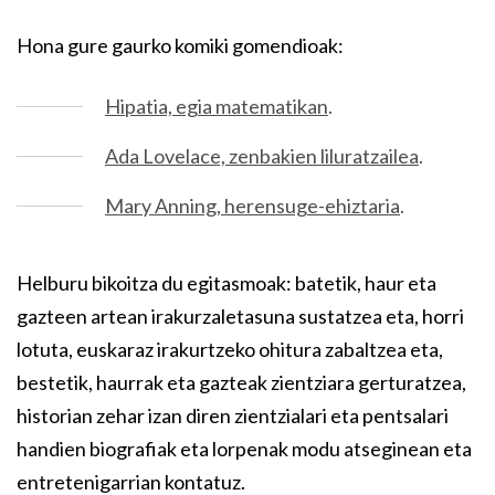
Hona gure gaurko komiki gomendioak:
Hipatia, egia matematikan
.
Ada Lovelace, zenbakien liluratzailea
.
Mary Anning, herensuge-ehiztaria
.
Helburu bikoitza du egitasmoak: batetik, haur eta
gazteen artean irakurzaletasuna sustatzea eta, horri
lotuta, euskaraz irakurtzeko ohitura zabaltzea eta,
bestetik, haurrak eta gazteak zientziara gerturatzea,
historian zehar izan diren zientzialari eta pentsalari
handien biografiak eta lorpenak modu atseginean eta
entretenigarrian kontatuz.