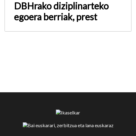
DBHrako diziplinarteko
egoera berriak, prest