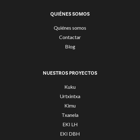
QUIÉNES SOMOS
Quiénes somos
Contactar
Blog
NUESTROS PROYECTOS
Kuku
Urtxintxa
Kimu
Txanela
EKI LH
EKI DBH