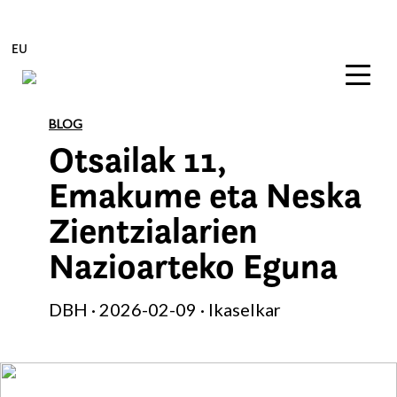
EU
Edukira zuzenean joan
BLOG
Otsailak 11,
Emakume eta Neska
Zientzialarien
Nazioarteko Eguna
DBH · 2026-02-09 · Ikaselkar