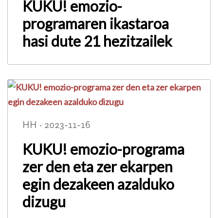
KUKU! emozio-
programaren ikastaroa
hasi dute 21 hezitzailek
HH · 2023-11-16
KUKU! emozio-programa
zer den eta zer ekarpen
egin dezakeen azalduko
dizugu