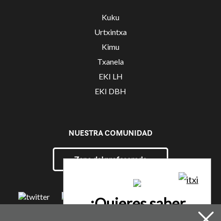
Kuku
Urtxintxa
Kimu
Txanela
EKI LH
EKI DBH
NUESTRA COMUNIDAD
Zona del profesorado
¿Quieres saber