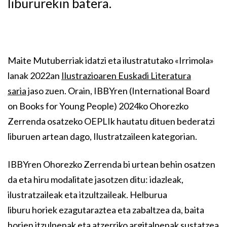
libururekin batera.
Maite Mutuberriak idatzi eta ilustratutako «Irrimola»
lanak 2022an
Ilustrazioaren Euskadi Literatura
saria
jaso zuen. Orain, IBBYren (International Board
on Books for Young People) 2024ko Ohorezko
Zerrenda osatzeko OEPLIk hautatu dituen bederatzi
liburuen artean dago, Ilustratzaileen kategorian.
IBBYren Ohorezko Zerrenda bi urtean behin osatzen
da eta hiru modalitate jasotzen ditu: idazleak,
ilustratzaileak eta itzultzaileak. Helburua
liburu horiek ezagutaraztea eta zabaltzea da, baita
horien itzulpenak eta atzerriko argitalpenak sustatzea