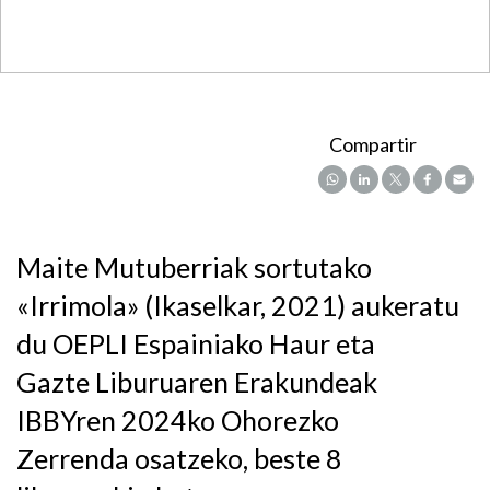
Compartir
Maite Mutuberriak sortutako
«Irrimola» (Ikaselkar, 2021) aukeratu
du OEPLI Espainiako Haur eta
Gazte Liburuaren Erakundeak
IBBYren 2024ko Ohorezko
Zerrenda osatzeko, beste 8