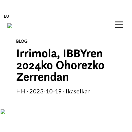
EU
Edukira zuzenean joan
BLOG
Irrimola, IBBYren
2024ko Ohorezko
Zerrendan
HH · 2023-10-19 · Ikaselkar