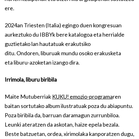
ere.
2024an Triesten (Italia) egingo duen kongresuan
aurkeztuko du IBBYk bere katalogoa eta herrialde
guztietako lan hautatuak erakutsiko
ditu. Ondoren, liburuak mundu osoko erakusketa
eta liburu-azoketan izango dira.
Irrimola, liburu biribila
Maite Mutuberriak
KUKU! emozio-programa
ren
baitan sortutako album ilustratuak poza du abiapuntu.
Poza biribila da, barruan daramagun zurrunbiloa.
Leunki ateratzen da askotan, haize epela bezala.
Beste batzuetan, ordea, xirimolaka kanporatzen dugu,