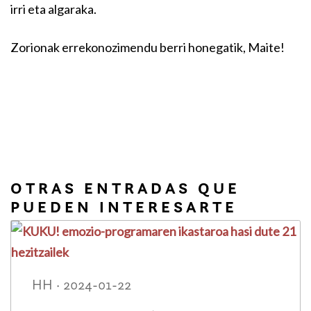
irri eta algaraka.
Zorionak errekonozimendu berri honegatik, Maite!
OTRAS ENTRADAS QUE
PUEDEN INTERESARTE
HH · 2024-01-22