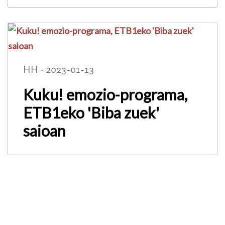
HH · 2023-01-13
Kuku! emozio-programa,
ETB1eko 'Biba zuek'
saioan