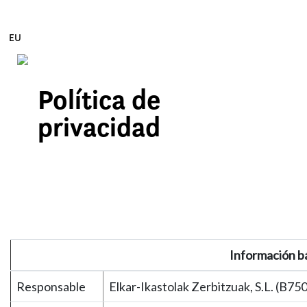
EU
Política de
Edukira zuzenean joan
privacidad
Información b
Responsable
Elkar-Ikastolak Zerbitzuak, S.L. (B7