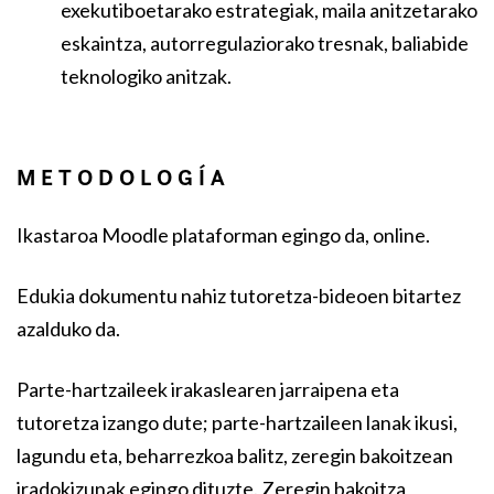
exekutiboetarako estrategiak, maila anitzetarako
eskaintza, autorregulaziorako tresnak, baliabide
teknologiko anitzak.
METODOLOGÍA
Ikastaroa Moodle plataforman egingo da, online.
Edukia dokumentu nahiz tutoretza-bideoen bitartez
azalduko da.
Parte-hartzaileek irakaslearen jarraipena eta
tutoretza izango dute; parte-hartzaileen lanak ikusi,
lagundu eta, beharrezkoa balitz, zeregin bakoitzean
iradokizunak egingo dituzte. Zeregin bakoitza