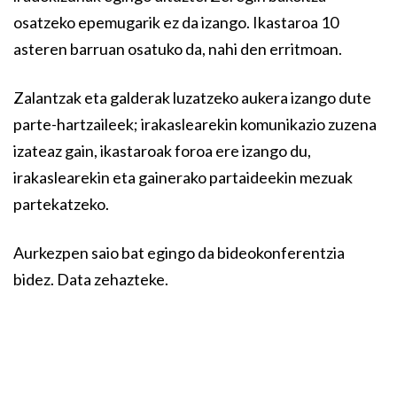
osatzeko epemugarik ez da izango. Ikastaroa 10
asteren barruan osatuko da, nahi den erritmoan.
Zalantzak eta galderak luzatzeko aukera izango dute
parte-hartzaileek; irakaslearekin komunikazio zuzena
izateaz gain, ikastaroak foroa ere izango du,
irakaslearekin eta gainerako partaideekin mezuak
partekatzeko.
Aurkezpen saio bat egingo da bideokonferentzia
bidez. Data zehazteke.