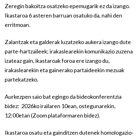
Zeregin bakoitza osatzeko epemugarik ez da izango.
Ikastaroa 6 asteren barruan osatuko da, nahi den
erritmoan.
Zalantzak eta galderak luzatzeko aukera izango dute
parte-hartzaileek; irakaslearekin komunikazio zuzena
izateaz gain, ikastaroak foroa ere izango du,
irakaslearekin eta gainerako partaideekin mezuak
partekatzeko.
Aurkezpen saio bat egingo da bideokonferentzia
bidez: 2026ko irailaren 10ean, ostegunarekin,
12:00etan (Zoom plataformaren bidez).
Ikastaroa osatu eta gainditzen dutenek homologazio-