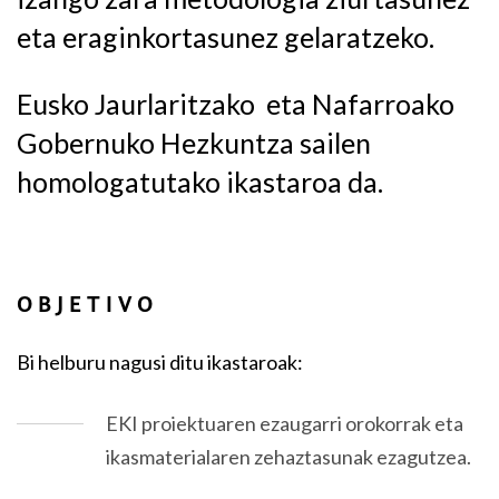
eta eraginkortasunez gelaratzeko.
Eusko Jaurlaritzako eta Nafarroako
Gobernuko Hezkuntza sailen
homologatutako ikastaroa da.
OBJETIVO
Bi helburu nagusi ditu ikastaroak:
EKI proiektuaren ezaugarri orokorrak eta
ikasmaterialaren zehaztasunak ezagutzea.