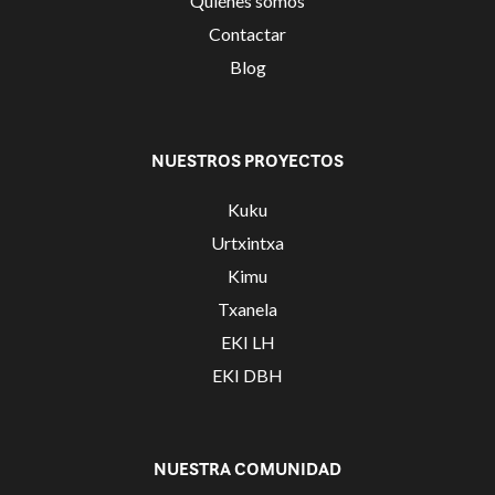
Quiénes somos
Contactar
Blog
NUESTROS PROYECTOS
Kuku
Urtxintxa
Kimu
Txanela
EKI LH
EKI DBH
NUESTRA COMUNIDAD