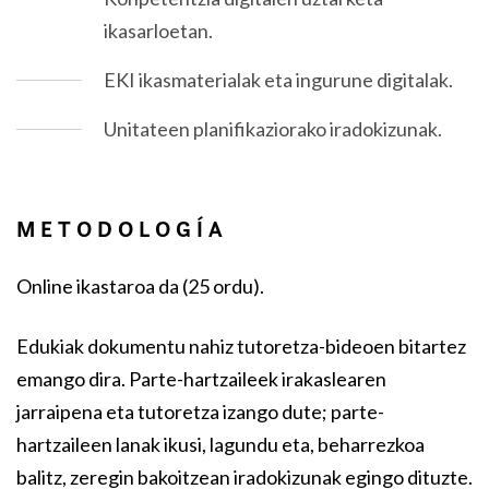
ikasarloetan.
EKI ikasmaterialak eta ingurune digitalak.
Unitateen planifikaziorako iradokizunak.
METODOLOGÍA
Online ikastaroa da (25 ordu).
Edukiak dokumentu nahiz tutoretza-bideoen bitartez
emango dira. Parte-hartzaileek irakaslearen
jarraipena eta tutoretza izango dute; parte-
hartzaileen lanak ikusi, lagundu eta, beharrezkoa
balitz, zeregin bakoitzean iradokizunak egingo dituzte.