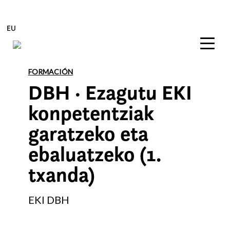
EU
Edukira zuzenean joan
FORMACIÓN
DBH · Ezagutu EKI
konpetentziak
garatzeko eta
ebaluatzeko (1.
txanda)
EKI DBH