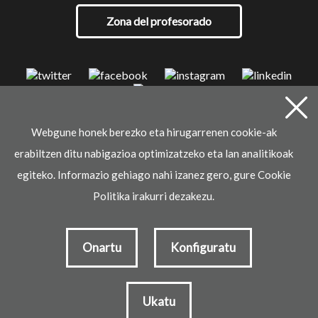
Zona del profesorado
Webgune honek berezko eta hirugarrenen cookie-ak
© 2021 Ikaselkar
erabiltzen ditu nabigazioa optimizatzeko eta lan analitikoak
Aviso legal
Política de privacidad
Política de cookies
egiteko. Informazio gehiago nahi izanez gero, gure Cookie
Desarrollado por
Politika irakurri dezakezu.
Onartu
Konfiguratu
Inscribirse
Ukatu