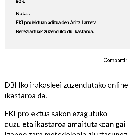
80 €
Notas:
EKI proiektuan aditua den Aritz Larreta
Bereziartuak zuzenduko du ikastaroa.
Compartir
DBHko irakasleei zuzendutako online
ikastaroa da.
EKI proiektua sakon ezagutuko
duzu eta ikastaroa amaitutakoan gai
izango zara metodologia ziurtasunez