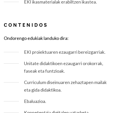
EKI ikasmaterialak erabiltzen ikastea.
CONTENIDOS
Ondorengo edukiak landuko dira:
EKI proiektuaren ezaugarri bereizgarriak.
Unitate didaktikoen ezaugarri orokorrak,
faseak eta funtzioak.
Curriculum diseinuaren zehaztapen mailak
eta gida didaktikoa.
Ebaluazioa.
Konpetentzia digitalen uztarketa