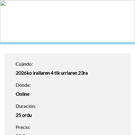
Cuándo:
2026ko irailaren 4 tik urriaren 23ra
Dónde:
Online
Duración:
25 ordu
Precio: