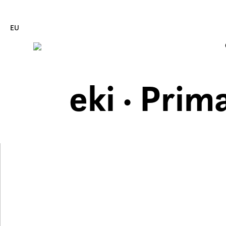
EU
eki · Prim
Edukira zuzenean joan