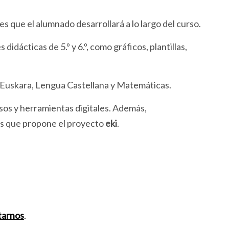
es que el alumnado desarrollará a lo largo del curso.
didácticas de 5.º y 6.º, como gráficos, plantillas,
de Euskara, Lengua Castellana y Matemáticas.
rsos y herramientas digitales. Además,
les que propone el proyecto
eki
.
tarnos
.