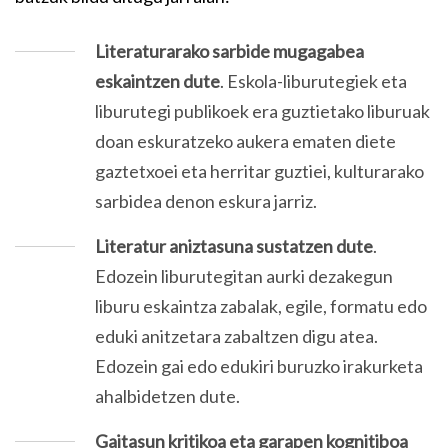
Literaturarako sarbide mugagabea
eskaintzen dute
. Eskola-liburutegiek eta
liburutegi publikoek era guztietako liburuak
doan eskuratzeko aukera ematen diete
gaztetxoei eta herritar guztiei, kulturarako
sarbidea denon eskura jarriz.
Literatur aniztasuna sustatzen dute
.
Edozein liburutegitan aurki dezakegun
liburu eskaintza zabalak, egile, formatu edo
eduki anitzetara zabaltzen digu atea.
Edozein gai edo edukiri buruzko irakurketa
ahalbidetzen dute.
Gaitasun kritikoa eta garapen kognitiboa