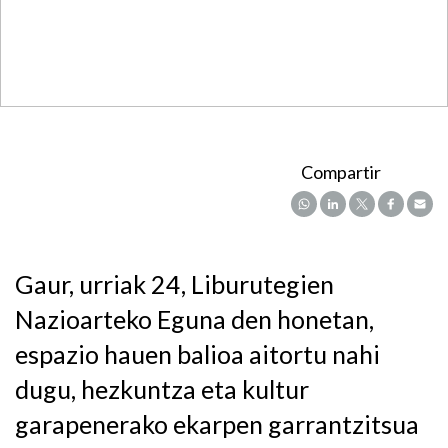
Compartir
Gaur, urriak 24, Liburutegien
Nazioarteko Eguna den honetan,
espazio hauen balioa aitortu nahi
dugu, hezkuntza eta kultur
garapenerako ekarpen garrantzitsua