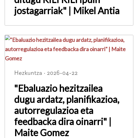
jostagarriak" | Mikel Antia
Hezkuntza · 2026-04-22
"Ebaluazio hezitzailea
dugu ardatz, planifikazioa,
autorregulazioa eta
feedbacka dira oinarri" |
Maite Gomez