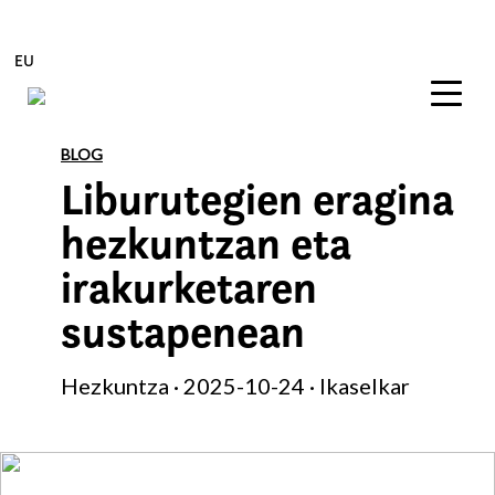
EU
Edukira zuzenean joan
BLOG
Liburutegien eragina
hezkuntzan eta
irakurketaren
sustapenean
Hezkuntza · 2025-10-24 · Ikaselkar