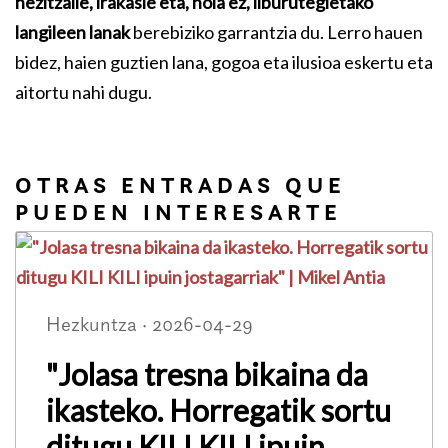
hezitzaile, irakasle eta, nola ez, liburutegietako
langileen lanak
berebiziko garrantzia du. Lerro hauen
bidez, haien guztien lana, gogoa eta ilusioa eskertu eta
aitortu nahi dugu.
OTRAS ENTRADAS QUE
PUEDEN INTERESARTE
Hezkuntza · 2026-04-29
"Jolasa tresna bikaina da
ikasteko. Horregatik sortu
ditugu KILI KILI ipuin