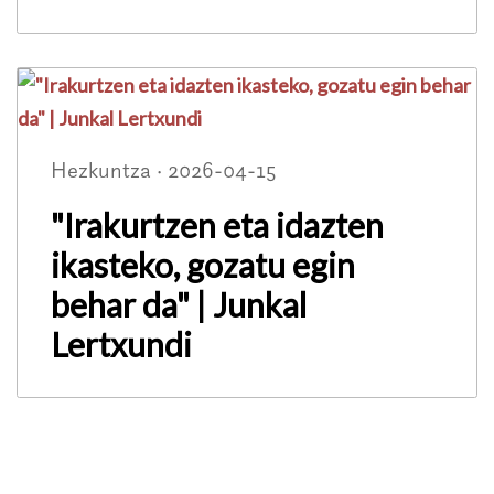
Hezkuntza · 2026-04-15
"Irakurtzen eta idazten
ikasteko, gozatu egin
behar da" | Junkal
Lertxundi