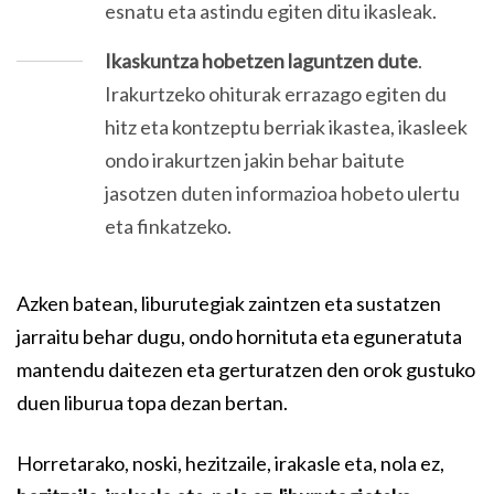
esnatu eta astindu egiten ditu ikasleak.
Ikaskuntza hobetzen laguntzen dute
.
Irakurtzeko ohiturak errazago egiten du
hitz eta kontzeptu berriak ikastea, ikasleek
ondo irakurtzen jakin behar baitute
jasotzen duten informazioa hobeto ulertu
eta finkatzeko.
Azken batean, liburutegiak zaintzen eta sustatzen
jarraitu behar dugu, ondo hornituta eta eguneratuta
mantendu daitezen eta gerturatzen den orok gustuko
duen liburua topa dezan bertan.
Horretarako, noski, hezitzaile, irakasle eta, nola ez,