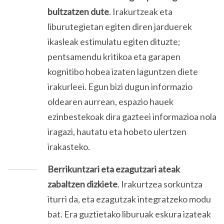
bultzatzen dute
. Irakurtzeak eta
liburutegietan egiten diren jarduerek
ikasleak estimulatu egiten dituzte;
pentsamendu kritikoa eta garapen
kognitibo hobea izaten laguntzen diete
irakurleei. Egun bizi dugun informazio
oldearen aurrean, espazio hauek
ezinbestekoak dira gazteei informazioa nola
iragazi, hautatu eta hobeto ulertzen
irakasteko.
Berrikuntzari eta ezagutzari ateak
zabaltzen dizkiete
. Irakurtzea sorkuntza
iturri da, eta ezagutzak integratzeko modu
bat. Era guztietako liburuak eskura izateak