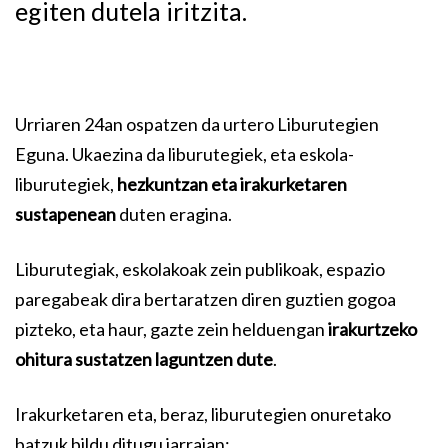
egiten dutela iritzita.
Urriaren 24an ospatzen da urtero Liburutegien
Eguna. Ukaezina da liburutegiek, eta eskola-
liburutegiek,
hezkuntzan eta irakurketaren
sustapenean
duten eragina.
Liburutegiak, eskolakoak zein publikoak, espazio
paregabeak dira bertaratzen diren guztien gogoa
pizteko, eta haur, gazte zein helduengan
irakurtzeko
ohitura sustatzen laguntzen dute
.
Irakurketaren eta, beraz, liburutegien onuretako
batzuk bildu ditugu jarraian: