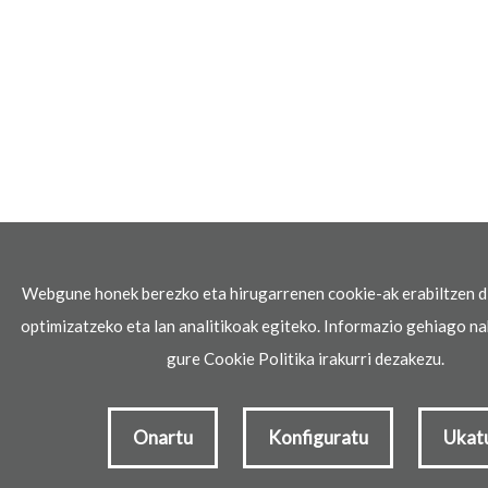
Webgune honek berezko eta hirugarrenen cookie-ak erabiltzen d
optimizatzeko eta lan analitikoak egiteko. Informazio gehiago na
gure Cookie Politika irakurri dezakezu.
Onartu
Konfiguratu
Ukat
Zona del profesorado
Contactar