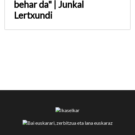
behar da" | Junkal
Lertxundi