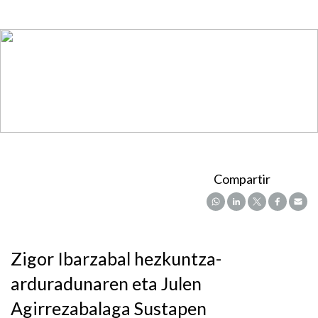
Compartir
Zigor Ibarzabal hezkuntza-
arduradunaren eta Julen
Agirrezabalaga Sustapen