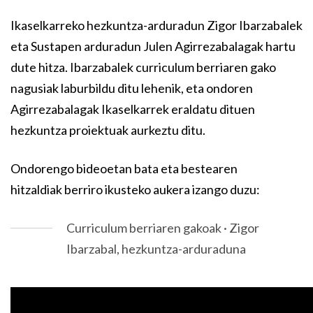
Ikaselkarreko hezkuntza-arduradun Zigor Ibarzabalek
eta Sustapen arduradun Julen Agirrezabalagak hartu
dute hitza. Ibarzabalek curriculum berriaren gako
nagusiak laburbildu ditu lehenik, eta ondoren
Agirrezabalagak Ikaselkarrek eraldatu dituen
hezkuntza proiektuak aurkeztu ditu.
Ondorengo bideoetan bata eta bestearen
hitzaldiak berriro ikusteko aukera izango duzu:
Curriculum berriaren gakoak · Zigor
Ibarzabal, hezkuntza-arduraduna