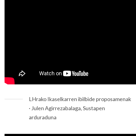
LHrako Ikaselkarren ibilbide proposamenak
· Julen Agirrezabalaga, Sustapen
arduraduna