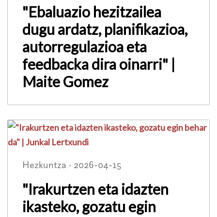
"Ebaluazio hezitzailea
dugu ardatz, planifikazioa,
autorregulazioa eta
feedbacka dira oinarri" |
Maite Gomez
Hezkuntza · 2026-04-15
"Irakurtzen eta idazten
ikasteko, gozatu egin