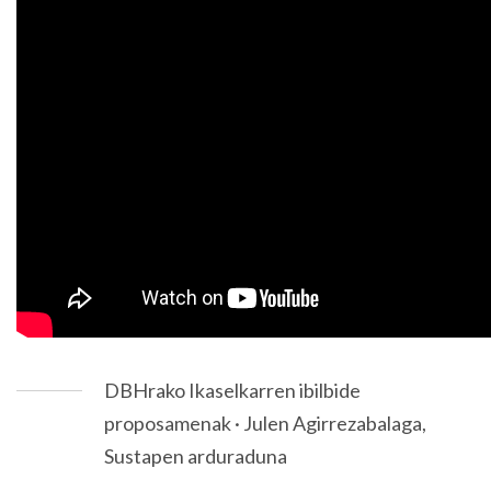
DBHrako Ikaselkarren ibilbide
proposamenak · Julen Agirrezabalaga,
Sustapen arduraduna