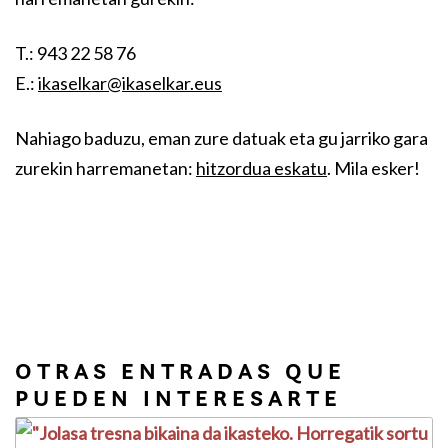
T.: 943 22 58 76
E.:
ikaselkar@ikaselkar.eus
Nahiago baduzu, eman zure datuak eta gu jarriko gara
zurekin harremanetan:
hitzordua eskatu
. Mila esker!
OTRAS ENTRADAS QUE
PUEDEN INTERESARTE