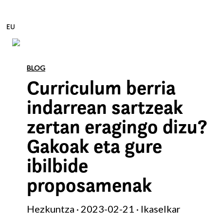
EU
Edukira zuzenean joan
BLOG
Curriculum berria
indarrean sartzeak
zertan eragingo dizu?
Gakoak eta gure
ibilbide
proposamenak
Hezkuntza · 2023-02-21 · Ikaselkar