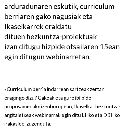
arduradunaren eskutik, curriculum
berriaren gako nagusiak eta
Ikaselkarrek eraldatu
dituen hezkuntza-proiektuak
izan ditugu hizpide otsailaren 15ean
egin ditugun webinarretan.
«Curriculum berria indarrean sartzeak zertan
eragingo dizu? Gakoak eta gure ibilbide
proposamenak» izenburupean, Ikaselkar hezkuntza-
argitaletxeak webinarrak egin ditu LHko eta DBHko
irakasleei zuzenduta.