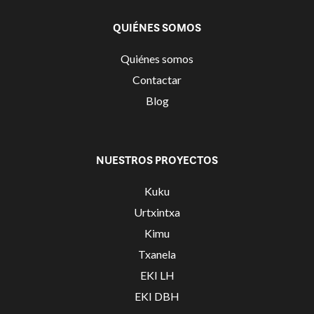
QUIÉNES SOMOS
Quiénes somos
Contactar
Blog
NUESTROS PROYECTOS
Kuku
Urtxintxa
Kimu
Txanela
EKI LH
EKI DBH