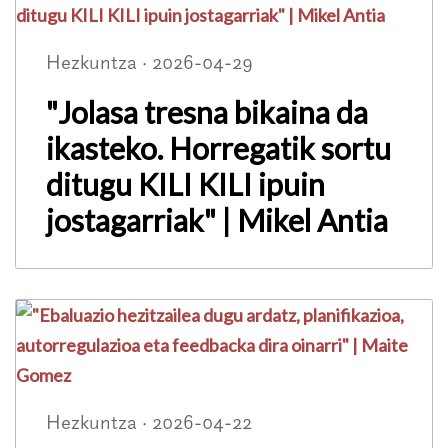
Hezkuntza · 2026-04-29
"Jolasa tresna bikaina da
ikasteko. Horregatik sortu
ditugu KILI KILI ipuin
jostagarriak" | Mikel Antia
Hezkuntza · 2026-04-22