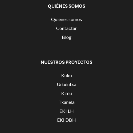
QUIÉNES SOMOS
Quiénes somos
Contactar
Blog
NUESTROS PROYECTOS
Kuku
Urtxintxa
Kimu
Txanela
EKI LH
EKI DBH