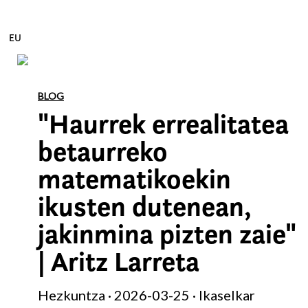
EU
Edukira zuzenean joan
BLOG
"Haurrek errealitatea
betaurreko
matematikoekin
ikusten dutenean,
jakinmina pizten zaie"
| Aritz Larreta
Hezkuntza · 2026-03-25 · Ikaselkar