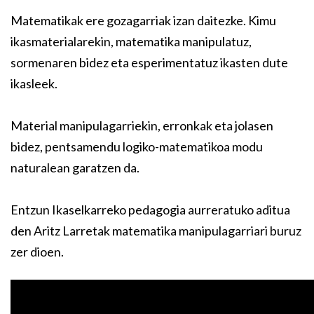
Matematikak ere gozagarriak izan daitezke. Kimu
ikasmaterialarekin, matematika manipulatuz,
sormenaren bidez eta esperimentatuz ikasten dute
ikasleek.
Material manipulagarriekin, erronkak eta jolasen
bidez, pentsamendu logiko-matematikoa modu
naturalean garatzen da.
Entzun Ikaselkarreko pedagogia aurreratuko aditua
den Aritz Larretak matematika manipulagarriari buruz
zer dioen.