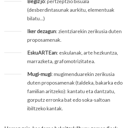
Begiz jo
: pertzeptzio bisuala
(desberdintasunak aurkitu, elementuak
bilatu...)
Iker dezagun
: zientziarekin zerikusia duten
proposamenak.
EskuARTEan
: eskulanak, arte hezkuntza,
marrazketa, grafomotrizitatea.
Mugi-mugi
: mugimenduarekin zerikusia
duten proposamenak (taldeka, bakarka edo
familian aritzeko): kantatu eta dantzatu,
gorputz erronka bat edo soka-saltoan
ibiltzeko kantak.