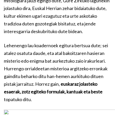
mitologiara jauzi egingo dute, Gure Zirkuko lagunekin
jolastuko dira, Euskal Herrian zehar bidaiatuko dute,
kultur ekimen ugari ezagutuz eta urte askotako
tradizioa duten gozotegiak bisitatuz, eta jende
interesgarria deskubrituko dute bidean.
Lehenengo lau koadernoek egitura bertsua dute; sei
atalez osatuta daude, eta atal bakoitzaren hasieran
misterio edo enigma bat aurkeztuko zaio irakurleari.
Hurrengo orrialdeetan misterioa argitzeko erronkak
gainditu beharko ditu han-hemen aurkituko dituen
pistak jarraituz. Horrez gain,
euskaraz jolasteko
esaerak, zotz egiteko formulak, kantuak eta beste
topatuko ditu.