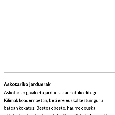
Askotariko jarduerak
Askotariko gaiak eta jarduerak aurkituko ditugu
Kilimak koadernoetan, beti ere euskal testuinguru
batean kokatuz. Besteak beste, haurrek euskal