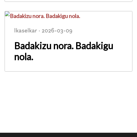
Ikaselkar · 2026-03-09
Badakizu nora. Badakigu
nola.