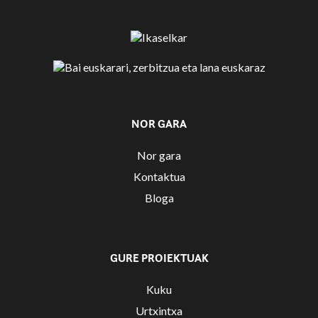
NOR GARA
Nor gara
Kontaktua
Bloga
GURE PROIEKTUAK
Kuku
Urtxintxa