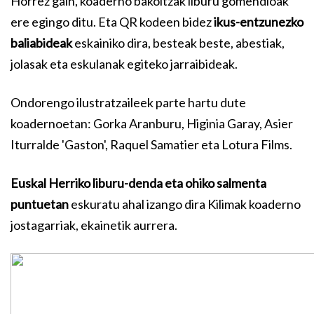
Horrez gain, koaderno bakoitzak liburu gomendioak
ere egingo ditu. Eta QR kodeen bidez
ikus-entzunezko
baliabideak
eskainiko dira, besteak beste, abestiak,
jolasak eta eskulanak egiteko jarraibideak.
Ondorengo ilustratzaileek parte hartu dute
koadernoetan: Gorka Aranburu, Higinia Garay, Asier
Iturralde 'Gaston', Raquel Samatier eta Lotura Films.
Euskal Herriko liburu-denda eta ohiko salmenta
puntuetan
eskuratu ahal izango dira Kilimak koaderno
jostagarriak, ekainetik aurrera.