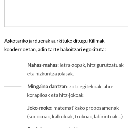
Askotariko jarduerak aurkituko ditugu Kilimak
koadernoetan, adin tarte bakoitzari egokituta:
Nahas-mahas
: letra-zopak, hitz gurutzatuak
eta hizkuntza jolasak.
Mingaina dantzan
: zotz egitekoak, aho-
korapiloak eta hitz-jokoak.
Joko-moko
: matematikako proposamenak
(sudokuak, kalkuluak, trukoak, labirintoak...)