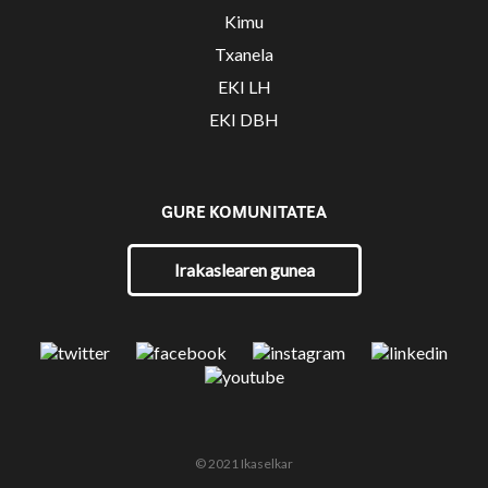
Kimu
Txanela
EKI LH
EKI DBH
GURE KOMUNITATEA
Irakaslearen gunea
© 2021 Ikaselkar