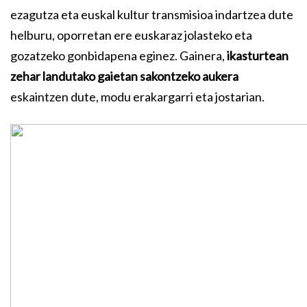
ezagutza eta euskal kultur transmisioa indartzea dute
helburu, oporretan ere euskaraz jolasteko eta
gozatzeko gonbidapena eginez. Gainera,
ikasturtean
zehar landutako gaietan sakontzeko aukera
eskaintzen dute, modu erakargarri eta jostarian.