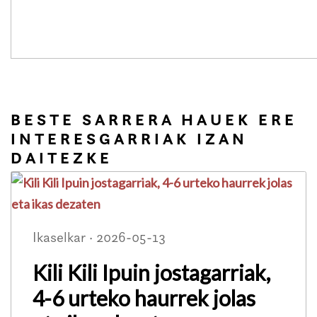
BESTE SARRERA HAUEK ERE
INTERESGARRIAK IZAN
DAITEZKE
Ikaselkar · 2026-05-13
Kili Kili Ipuin jostagarriak,
4-6 urteko haurrek jolas