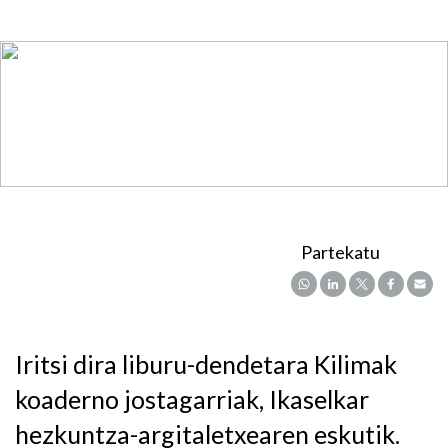
Partekatu
Iritsi dira liburu-dendetara Kilimak
koaderno jostagarriak, Ikaselkar
hezkuntza-argitaletxearen eskutik.