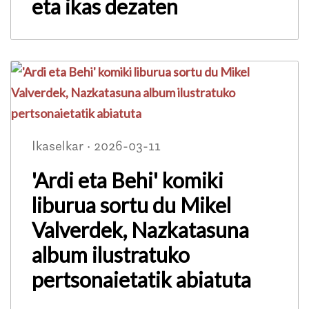
eta ikas dezaten
Ikaselkar · 2026-03-11
'Ardi eta Behi' komiki
liburua sortu du Mikel
Valverdek, Nazkatasuna
album ilustratuko
pertsonaietatik abiatuta