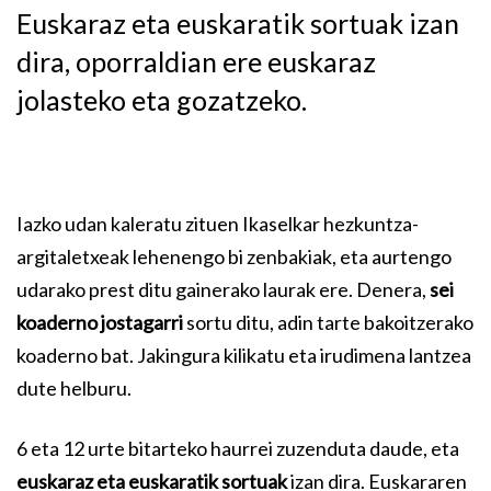
Euskaraz eta euskaratik sortuak izan
dira, oporraldian ere euskaraz
jolasteko eta gozatzeko.
Iazko udan kaleratu zituen Ikaselkar hezkuntza-
argitaletxeak lehenengo bi zenbakiak, eta aurtengo
udarako prest ditu gainerako laurak ere. Denera,
sei
koaderno jostagarri
sortu ditu, adin tarte bakoitzerako
koaderno bat. Jakingura kilikatu eta irudimena lantzea
dute helburu.
6 eta 12 urte bitarteko haurrei zuzenduta daude, eta
euskaraz eta euskaratik sortuak
izan dira. Euskararen