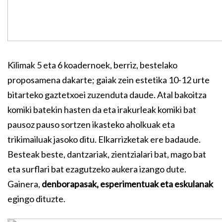
Kilimak 5 eta 6 koadernoek, berriz, bestelako
proposamena dakarte; gaiak zein estetika 10-12 urte
bitarteko gaztetxoei zuzenduta daude. Atal bakoitza
komiki batekin hasten da eta irakurleak komiki bat
pausoz pauso sortzen ikasteko aholkuak eta
trikimailuak jasoko ditu. Elkarrizketak ere badaude.
Besteak beste, dantzariak, zientzialari bat, mago bat
eta surflari bat ezagutzeko aukera izango dute.
Gainera,
denborapasak, esperimentuak eta eskulanak
egingo dituzte.