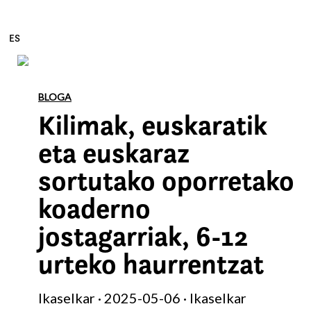
ES
Edukira zuzenean joan
BLOGA
Kilimak, euskaratik
eta euskaraz
sortutako oporretako
koaderno
jostagarriak, 6-12
urteko haurrentzat
Ikaselkar · 2025-05-06 · Ikaselkar