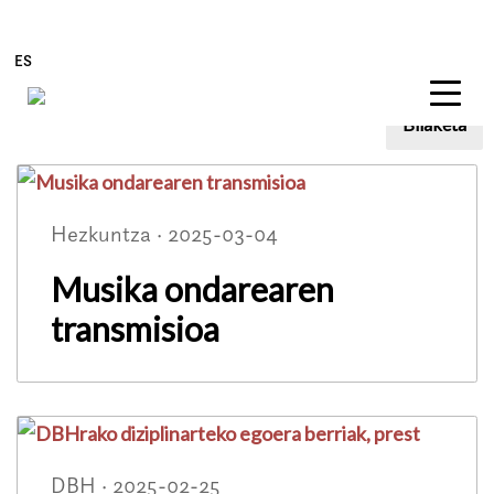
ES
Bilaketa
Bloga
Edukira zuzenean joan
Hezkuntza · 2025-03-04
Musika ondarearen
transmisioa
DBH · 2025-02-25