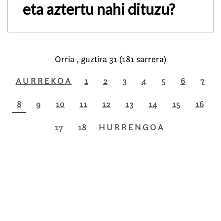
eta aztertu nahi dituzu?
Orria , guztira 31 (181 sarrera)
AURREKOA
1
2
3
4
5
6
7
8
9
10
11
12
13
14
15
16
17
18
HURRENGOA