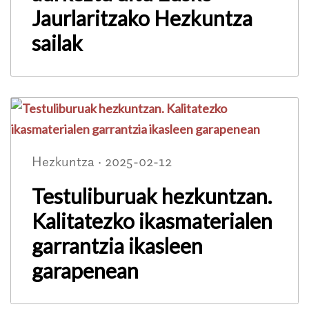
Jaurlaritzako Hezkuntza
sailak
Hezkuntza · 2025-02-12
Testuliburuak hezkuntzan.
Kalitatezko ikasmaterialen
garrantzia ikasleen
garapenean