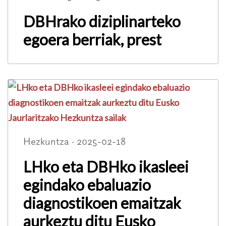
DBHrako diziplinarteko
egoera berriak, prest
Hezkuntza · 2025-02-18
LHko eta DBHko ikasleei
egindako ebaluazio
diagnostikoen emaitzak
aurkeztu ditu Eusko