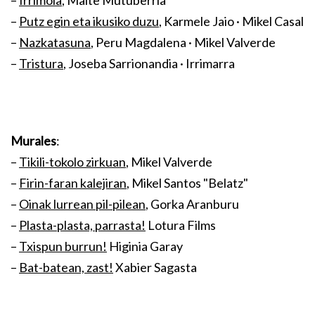
–
Irrimola
, Maite Mutuberria
–
Putz egin eta ikusiko duzu
, Karmele Jaio · Mikel Casal
–
Nazkatasuna
, Peru Magdalena · Mikel Valverde
–
Tristura
, Joseba Sarrionandia · Irrimarra
Murales
:
–
Tikili-tokolo zirkuan
, Mikel Valverde
–
Firin-faran kalejiran
, Mikel Santos "Belatz"
–
Oinak lurrean pil-pilean
, Gorka Aranburu
–
Plasta-plasta, parrasta!
Lotura Films
–
Txispun burrun!
Higinia Garay
–
Bat-batean, zast!
Xabier Sagasta