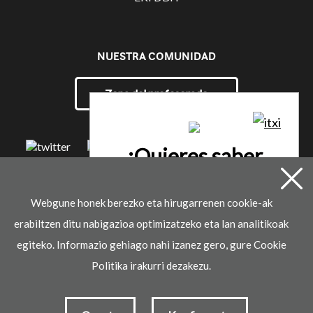
NUESTRA COMUNIDAD
Zona del profesorado
¿Quieres saber
más?
Webgune honek berezko eta hirugarrenen cookie-ak
© 2021 Ikaselkar
erabiltzen ditu nabigazioa optimizatzeko eta lan analitikoak
Contactar
Aviso legal
Política de privacidad
Política de cookies
egiteko. Informazio gehiago nahi izanez gero, gure Cookie
Desarrollado por
Politika irakurri dezakezu.