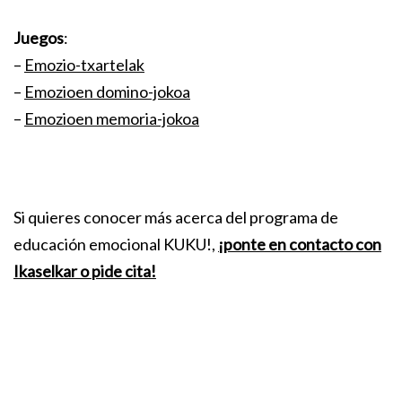
Juegos
:
–
Emozio-txartelak
–
Emozioen domino-jokoa
–
Emozioen memoria-jokoa
Si quieres conocer más acerca del programa de
educación emocional KUKU!,
¡ponte en contacto con
Ikaselkar o pide cita!