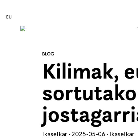
EU
Edukira zuzenean joan
BLOG
Kilimak, 
sortutako
jostagarr
Ikaselkar · 2025-05-06 · Ikaselkar