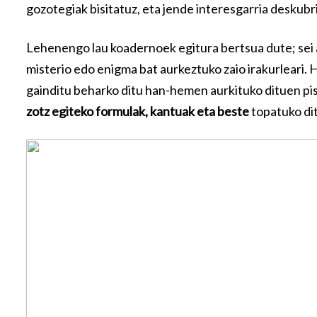
gozotegiak bisitatuz, eta jende interesgarria deskubr
Lehenengo lau koadernoek egitura bertsua dute; sei a
misterio edo enigma bat aurkeztuko zaio irakurleari.
gainditu beharko ditu han-hemen aurkituko dituen pist
zotz egiteko formulak, kantuak eta beste
topatuko dit