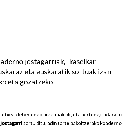
oaderno jostagarriak, Ikaselkar
uskaraz eta euskaratik sortuak izan
eko eta gozatzeko.
taletxeak lehenengo bi zenbakiak, eta aurtengo udarako
 jostagarri
sortu ditu, adin tarte bakoitzerako koaderno