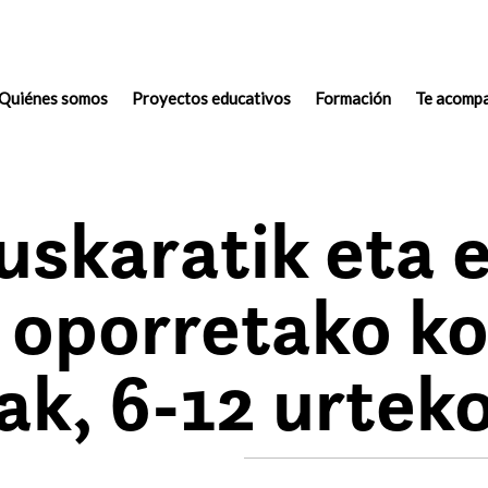
Quiénes somos
(actual)
Proyectos educativos
Formación
Te acomp
euskaratik eta 
 oporretako k
iak, 6-12 urtek