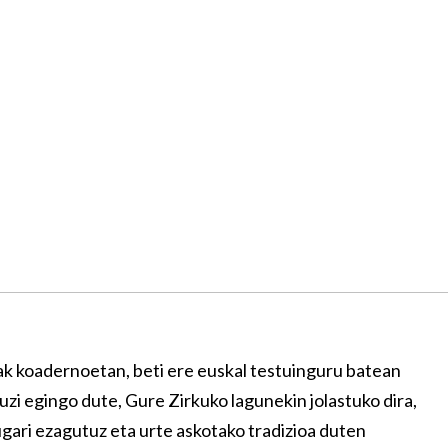
mak koadernoetan, beti ere euskal testuinguru batean
uzi egingo dute, Gure Zirkuko lagunekin jolastuko dira,
ugari ezagutuz eta urte askotako tradizioa duten