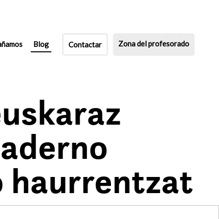
Zona del profesorado
añamos
Blog
Contactar
euskaraz
oaderno
o haurrentzat