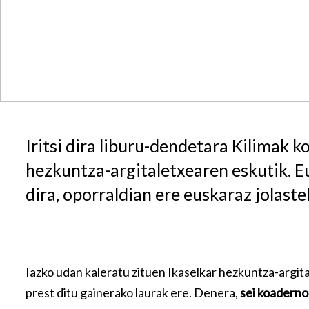
Iritsi dira liburu-dendetara Kilimak k
hezkuntza-argitaletxearen eskutik. E
dira, oporraldian ere euskaraz jolast
Iazko udan kaleratu zituen Ikaselkar hezkuntza-argi
prest ditu gainerako laurak ere. Denera,
sei koaderno