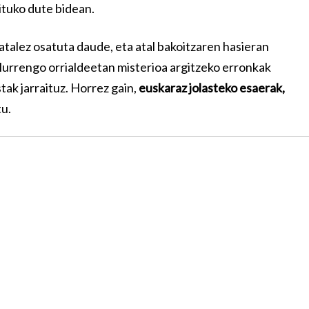
ituko dute bidean.
talez osatuta daude, eta atal bakoitzaren hasieran
 Hurrengo orrialdeetan misterioa argitzeko erronkak
ak jarraituz. Horrez gain,
euskaraz jolasteko esaerak,
u.