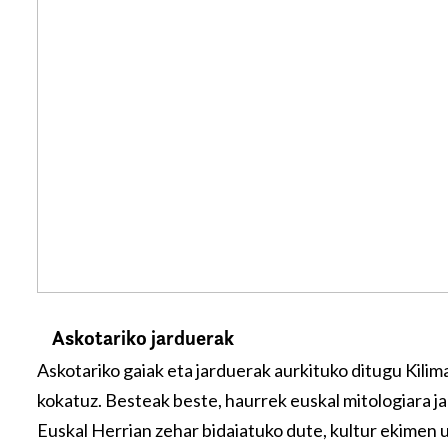
Askotariko jarduerak
Askotariko gaiak eta jarduerak aurkituko ditugu Kili
kokatuz. Besteak beste, haurrek euskal mitologiara ja
Euskal Herrian zehar bidaiatuko dute, kultur ekimen 