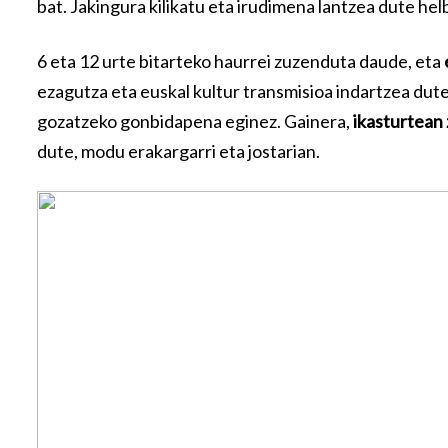
bat. Jakingura kilikatu eta irudimena lantzea dute hel
6 eta 12 urte bitarteko haurrei zuzenduta daude, eta
ezagutza eta euskal kultur transmisioa indartzea dut
gozatzeko gonbidapena eginez. Gainera,
ikasturtean
dute, modu erakargarri eta jostarian.