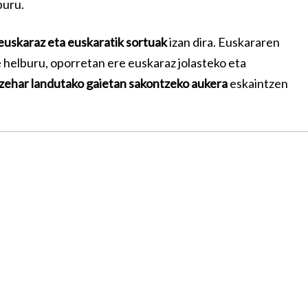
buru.
euskaraz eta euskaratik sortuak
izan dira. Euskararen
e helburu, oporretan ere euskaraz jolasteko eta
 zehar landutako gaietan sakontzeko aukera
eskaintzen