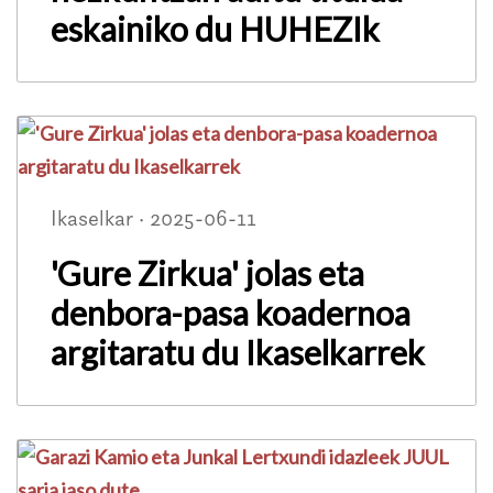
eskainiko du HUHEZIk
Ikaselkar · 2025-06-11
'Gure Zirkua' jolas eta
denbora-pasa koadernoa
argitaratu du Ikaselkarrek