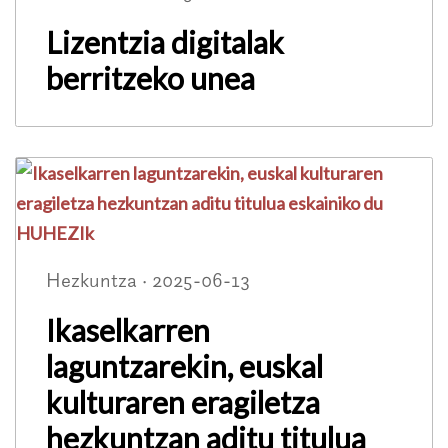
Lizentzia digitalak
berritzeko unea
Hezkuntza · 2025-06-13
Ikaselkarren
laguntzarekin, euskal
kulturaren eragiletza
hezkuntzan aditu titulua