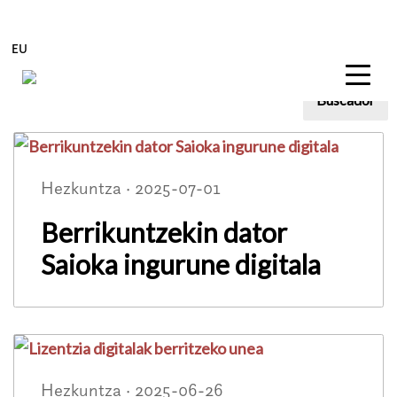
EU
Buscador
Blog
Edukira zuzenean joan
Hezkuntza · 2025-07-01
Berrikuntzekin dator
Saioka ingurune digitala
Hezkuntza · 2025-06-26