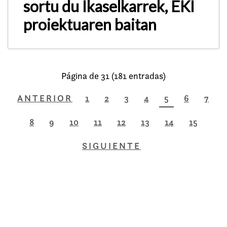
sortu du Ikaselkarrek, EKI
proiektuaren baitan
Página de 31 (181 entradas)
ANTERIOR
1
2
3
4
5
6
7
8
9
10
11
12
13
14
15
SIGUIENTE