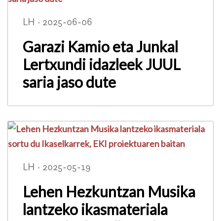
LH · 2025-06-06
Garazi Kamio eta Junkal
Lertxundi idazleek JUUL
saria jaso dute
LH · 2025-05-19
Lehen Hezkuntzan Musika
lantzeko ikasmateriala