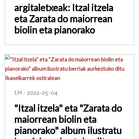
argitaletxeak: Itzal itzela
eta Zarata do maiorrean
biolin eta pianorako
LH · 2022-05-04
"Itzal itzela" eta "Zarata do
maiorrean biolin eta
pianorako" album ilustratu