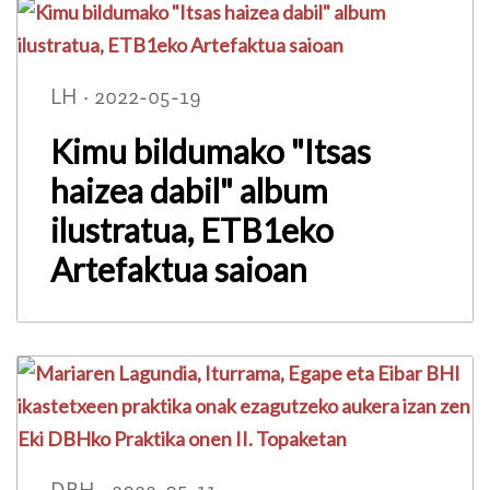
LH · 2022-05-19
Kimu bildumako "Itsas
haizea dabil" album
ilustratua, ETB1eko
Artefaktua saioan