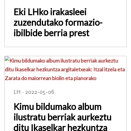
Eki LHko irakasleei
zuzendutako formazio-
ibilbide berria prest
LH · 2022-05-06
Kimu bildumako album
ilustratu berriak aurkeztu
ditu Ikaselkar hezkuntza