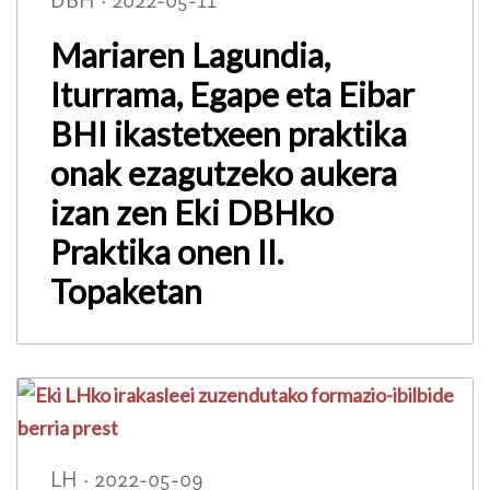
DBH · 2022-05-11
Mariaren Lagundia,
Iturrama, Egape eta Eibar
BHI ikastetxeen praktika
onak ezagutzeko aukera
izan zen Eki DBHko
Praktika onen II.
Topaketan
LH · 2022-05-09