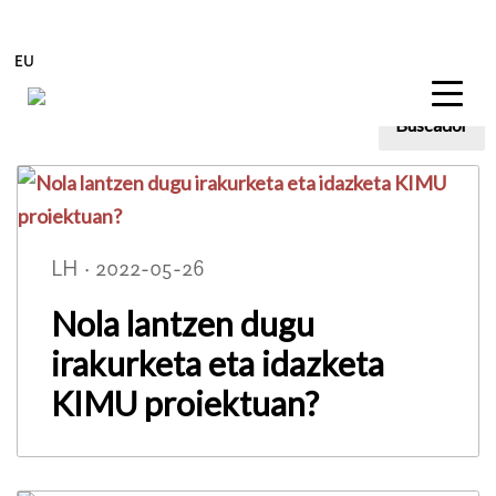
EU
Buscador
Blog
Edukira zuzenean joan
LH · 2022-05-26
Nola lantzen dugu
irakurketa eta idazketa
KIMU proiektuan?