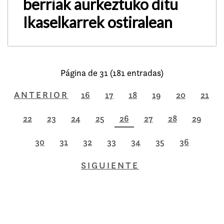
berriak aurkeztuko ditu
Ikaselkarrek ostiralean
Página de 31 (181 entradas)
ANTERIOR
16
17
18
19
20
21
22
23
24
25
26
27
28
29
30
31
32
33
34
35
36
SIGUIENTE