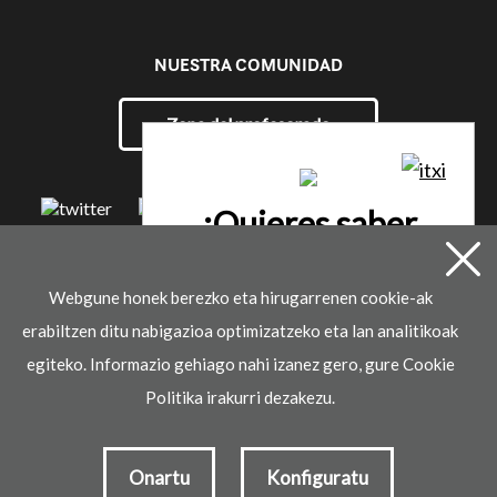
NUESTRA COMUNIDAD
Zona del profesorado
¿Quieres saber
más?
Webgune honek berezko eta hirugarrenen cookie-ak
© 2021 Ikaselkar
erabiltzen ditu nabigazioa optimizatzeko eta lan analitikoak
Contactar
Aviso legal
Política de privacidad
Política de cookies
egiteko. Informazio gehiago nahi izanez gero, gure Cookie
Desarrollado por
Politika irakurri dezakezu.
Onartu
Konfiguratu