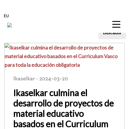
EU
Buscador
Blog
Edukira zuzenean joan
Ikaselkar · 2024-03-20
Ikaselkar culmina el
desarrollo de proyectos de
material educativo
basados en el Curriculum