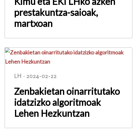
Kimu eta EKI LHko azken
prestakuntza-saioak,
martxoan
LH · 2024-02-22
Zenbakietan oinarritutako
idatzizko algoritmoak
Lehen Hezkuntzan