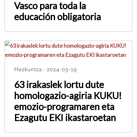
Vasco para toda la
educación obligatoria
Hezkuntza · 2024-03-19
63 irakaslek lortu dute
homologazio-agiria KUKU!
emozio-programaren eta
Ezagutu EKI ikastaroetan