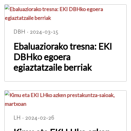
DBH · 2024-03-15
Ebaluaziorako tresna: EKI
DBHko egoera
egiaztatzaile berriak
LH · 2024-02-26