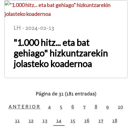
LH · 2024-02-13
"1.000 hitz... eta bat
gehiago" hizkuntzarekin
jolasteko koadernoa
Página de 31 (181 entradas)
ANTERIOR
4
5
6
7
8
9
10
11
12
13
14
15
16
17
18