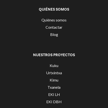
QUIÉNES SOMOS
Quiénes somos
Contactar
Blog
NUESTROS PROYECTOS
Kuku
Urtxintxa
Kimu
Txanela
EKI LH
EKI DBH